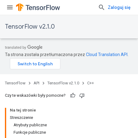
Zaloguj się
TensorFlow v2.1.0
Ta strona została przetłumaczona przez
Cloud Translation API
.
TensorFlow
API
TensorFlow v2.1.0
C++
Czy te wskazówki były pomocne?
Na tej stronie
Streszczenie
Atrybuty publiczne
Funkcje publiczne