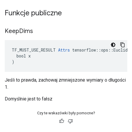
Funkcje publiczne
Keep
Dims
TF_MUST_USE_RESULT 
Attrs
 tensorflow::ops::Euclidea
  bool x

)
Jeśli to prawda, zachowaj zmniejszone wymiary o długości
1.
Domyślnie jest to fałsz
Czy te wskazówki były pomocne?