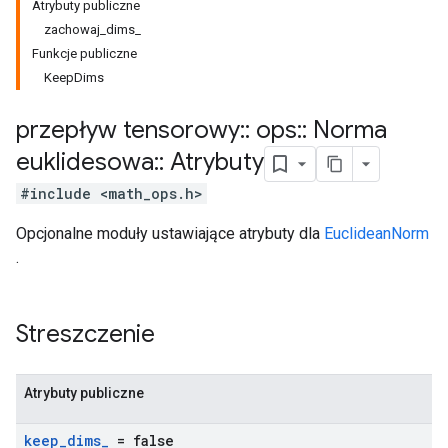
Atrybuty publiczne
zachowaj_dims_
Funkcje publiczne
KeepDims
przepływ tensorowy
::
ops
::
Norma
euklidesowa
::
Atrybuty
#include <math_ops.h>
Opcjonalne moduły ustawiające atrybuty dla
EuclideanNorm
.
Streszczenie
Atrybuty publiczne
keep
_
dims
_
= false