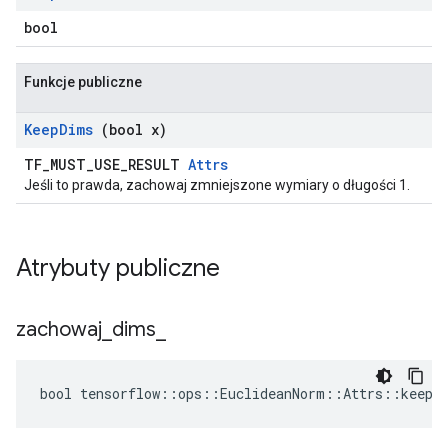
bool
Funkcje publiczne
Keep
Dims
(bool x)
TF_MUST_USE_RESULT
Attrs
Jeśli to prawda, zachowaj zmniejszone wymiary o długości 1.
Atrybuty publiczne
zachowaj
_
dims
_
bool tensorflow::ops::EuclideanNorm::Attrs::keep_