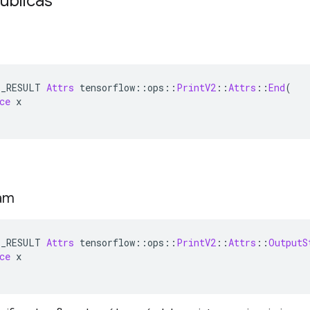
úblicas
E_RESULT 
Attrs
 tensorflow
::
ops
::
PrintV2
::
Attrs
::
End
(
ce
 x
am
E_RESULT 
Attrs
 tensorflow
::
ops
::
PrintV2
::
Attrs
::
OutputS
ce
 x