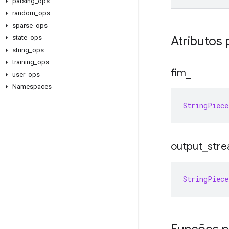
parsing
_
ops
random
_
ops
sparse
_
ops
Atributos 
state
_
ops
string
_
ops
training
_
ops
fim
_
user
_
ops
Namespaces
StringPiece
output
_
str
StringPiece