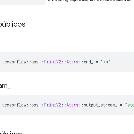
públicos
 tensorflow
::
ops
::
PrintV2
::
Attrs
::
end_ 
=
"\n"
eam
_
 tensorflow
::
ops
::
PrintV2
::
Attrs
::
output_stream_ 
=
"st