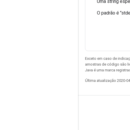
Uma string espec
O padrão é "stde
Exceto em caso de indicaç
amostras de código são l
Java é uma marca registrad
Última atualização 2020-0
Permanecer conectado
Blog
Fórum