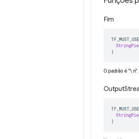
Funções p
Fim
TF_MUST_US
StringPie
)
O padrão é "\ n".
Output
Stre
TF_MUST_US
StringPie
)