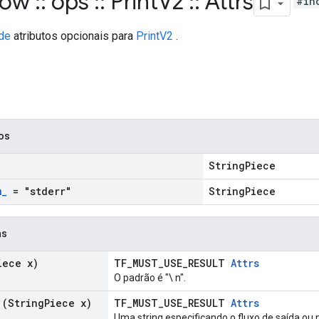
flow
::
ops
::
Print
V2
::
Attrs
#in
de
atributos opcionais para
PrintV2
.
cos
StringPiece
m
_
= "stderr"
StringPiece
as
iece x)
TF_MUST_USE_RESULT
Attrs
O padrão é "\ n".
(String
Piece x)
TF_MUST_USE_RESULT
Attrs
Uma string especificando o fluxo de saída ou n