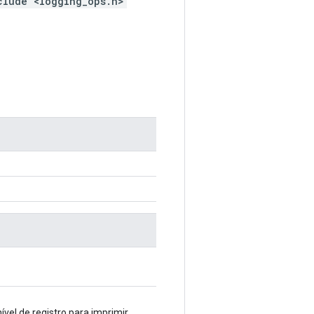
clude <logging_ops.h>
ível de registro para imprimir.