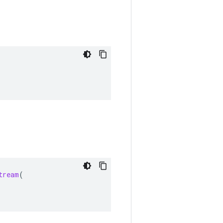
tream
(