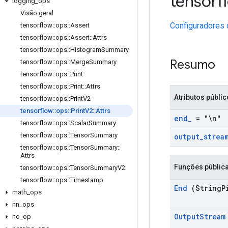
tensor
logging
_
ops
Visão geral
Configuradores 
tensorflow
::
ops
::
Assert
tensorflow
::
ops
::
Assert
::
Attrs
tensorflow
::
ops
::
Histogram
Summary
Resumo
tensorflow
::
ops
::
Merge
Summary
tensorflow
::
ops
::
Print
tensorflow
::
ops
::
Print
::
Attrs
Atributos públi
tensorflow
::
ops
::
Print
V2
tensorflow
::
ops
::
Print
V2
::
Attrs
end
_
= "\n"
tensorflow
::
ops
::
Scalar
Summary
tensorflow
::
ops
::
Tensor
Summary
output
_
strea
tensorflow
::
ops
::
Tensor
Summary
::
Attrs
Funções públic
tensorflow
::
ops
::
Tensor
Summary
V2
tensorflow
::
ops
::
Timestamp
End
(String
P
math
_
ops
nn
_
ops
Output
Stream
no
_
op