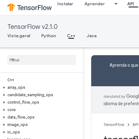
Instalar
Aprender
API
TensorFlow v2.1.0
Vista geral
Python
C++
Java
Aprenda o que
C++
array
_
ops
candidate
_
sampling
_
ops
control
_
flow
_
ops
idioma de preferê
core
data
_
flow
_
ops
image
_
ops
TensorFlow
API
io
_
ops