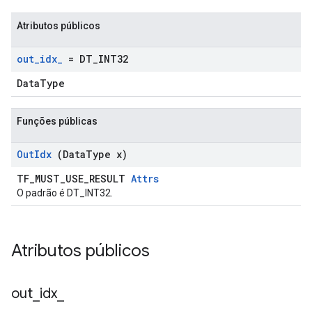
Atributos públicos
out
_
idx
_
= DT
_
INT32
DataType
Funções públicas
Out
Idx
(Data
Type x)
TF_MUST_USE_RESULT
Attrs
O padrão é DT_INT32.
Atributos públicos
out
_
idx
_