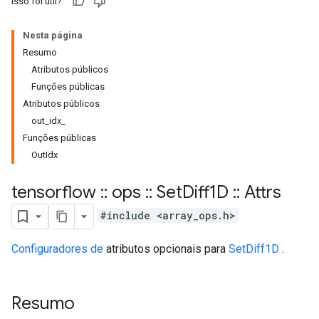
Isso foi útil?
Nesta página
Resumo
Atributos públicos
Funções públicas
Atributos públicos
out_idx_
Funções públicas
OutIdx
tensorflow
::
ops
::
Set
Diff1D
::
Attrs
#include <array_ops.h>
Configuradores de
atributos opcionais para
SetDiff1D
.
Resumo