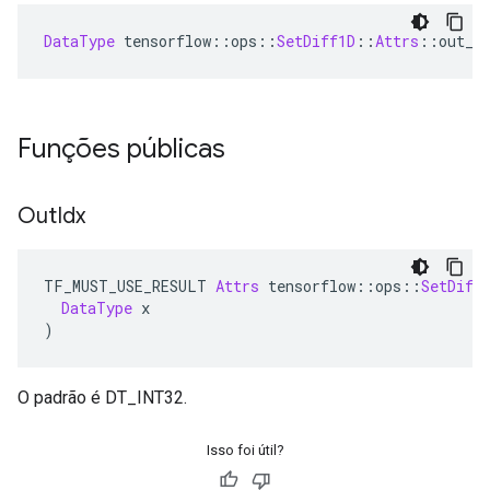
DataType
 tensorflow
::
ops
::
SetDiff1D
::
Attrs
::
out_i
Funções públicas
Out
Idx
TF_MUST_USE_RESULT 
Attrs
 tensorflow
::
ops
::
SetDiff
DataType
 x
)
O padrão é DT_INT32.
Isso foi útil?