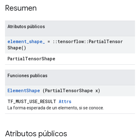
Resumen
Atributos públicos
element
_
shape
_
=
::
tensorflow
::
Partial
Tensor
Shape(
)
PartialTensorShape
Funciones publicas
Element
Shape
(Partial
Tensor
Shape x)
TF_MUST_USE_RESULT
Attrs
La forma esperada de un elemento, si se conoce.
Atributos públicos