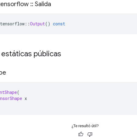
ensorflow
::
Salida
tensorflow
::
Output
()
const
 estáticas públicas
pe
ntShape
(
nsorShape
 x
¿Te resultó útil?