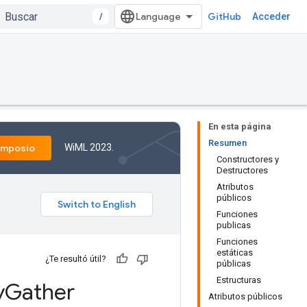
/
GitHub
Acceder
En esta página
Resumen
WiML 2023.
imposio
Constructores y
Destructores
Atributos
públicos
Funciones
publicas
Funciones
estáticas
¿Te resultó útil?
públicas
Estructuras
y
Gather
Atributos públicos