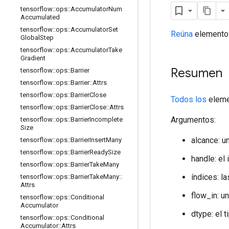
tensorflow
::
ops
::
Accumulator
Num
Accumulated
tensorflow
::
ops
::
Accumulator
Set
Reúna
elemento
Global
Step
tensorflow
::
ops
::
Accumulator
Take
Gradient
Resumen
tensorflow
::
ops
::
Barrier
tensorflow
::
ops
::
Barrier
::
Attrs
tensorflow
::
ops
::
Barrier
Close
Todos los
eleme
tensorflow
::
ops
::
Barrier
Close
::
Attrs
Argumentos:
tensorflow
::
ops
::
Barrier
Incomplete
Size
alcance: u
tensorflow
::
ops
::
Barrier
Insert
Many
tensorflow
::
ops
::
Barrier
Ready
Size
handle: el
tensorflow
::
ops
::
Barrier
Take
Many
índices: l
tensorflow
::
ops
::
Barrier
Take
Many
::
Attrs
flow_in: u
tensorflow
::
ops
::
Conditional
Accumulator
dtype: el 
tensorflow
::
ops
::
Conditional
Accumulator
::
Attrs