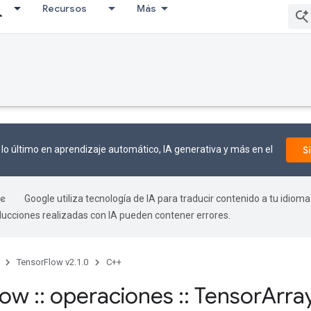
Recursos
Más
lo último en aprendizaje automático, IA generativa y más en el
S
Google utiliza tecnología de IA para traducir contenido a tu idioma
aducciones realizadas con IA pueden contener errores.
TensorFlow v2.1.0
C++
flow
::
operaciones
::
Tensor
Arra