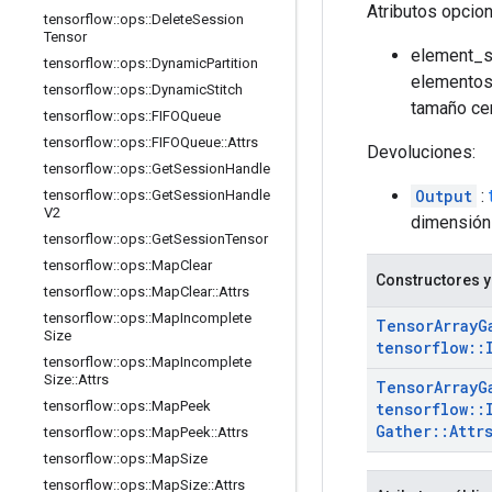
Atributos opcio
tensorflow
::
ops
::
Delete
Session
Tensor
element_sh
tensorflow
::
ops
::
Dynamic
Partition
elemento
tensorflow
::
ops
::
Dynamic
Stitch
tamaño cer
tensorflow
::
ops
::
FIFOQueue
tensorflow
::
ops
::
FIFOQueue
::
Attrs
Devoluciones:
tensorflow
::
ops
::
Get
Session
Handle
Output
:
tensorflow
::
ops
::
Get
Session
Handle
V2
dimensión 
tensorflow
::
ops
::
Get
Session
Tensor
tensorflow
::
ops
::
Map
Clear
Constructores y
tensorflow
::
ops
::
Map
Clear
::
Attrs
tensorflow
::
ops
::
Map
Incomplete
Tensor
Array
G
Size
tensorflow
::
tensorflow
::
ops
::
Map
Incomplete
Size
::
Attrs
Tensor
Array
G
tensorflow
::
ops
::
Map
Peek
tensorflow
::
Gather
::
Attr
tensorflow
::
ops
::
Map
Peek
::
Attrs
tensorflow
::
ops
::
Map
Size
tensorflow
::
ops
::
Map
Size
::
Attrs