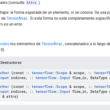
nales (consulte
Attrs
):
ape: la forma esperada de un elemento, si se conoce. Se usa pa
s de
TensorArray
. Si esta forma no está completamente especifi
o es un error.
todos
los elementos de
TensorArray
, concatenados a lo largo d
0).
 Destructores
ather
(const
::
tensorflow
::
Scope
& scope
,
::
tensorf
Input
indices
,
::
tensorflow
::
Input
flow
_
in
,
Data
Type 
ather
(const
::
tensorflow
::
Scope
& scope
,
::
tensorf
Input
indices
,
::
tensorflow
::
Input
flow
_
in
,
Data
Type 
s
& attrs)