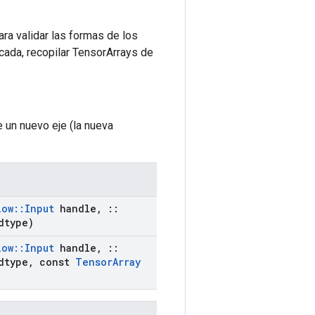
ra validar las formas de los
cada, recopilar TensorArrays de
e un nuevo eje (la nueva
low
::
Input
handle
,
::
dtype)
low
::
Input
handle
,
::
dtype
,
const
Tensor
Array