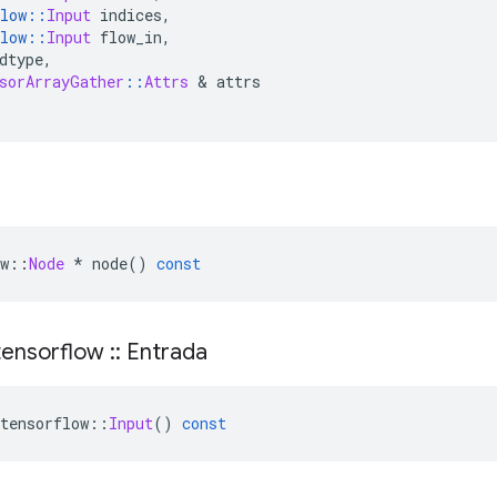
low
::
Input
 indices
,
low
::
Input
 flow_in
,
dtype
,
sorArrayGather
::
Attrs
&
 attrs
w
::
Node
*
 node
()
const
ensorflow
::
Entrada
tensorflow
::
Input
()
const