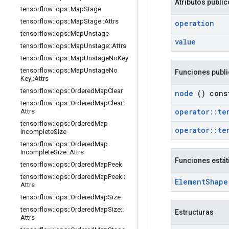
Atributos públi
tensorflow
::
ops
::
Map
Stage
tensorflow
::
ops
::
Map
Stage
::
Attrs
operation
tensorflow
::
ops
::
Map
Unstage
value
tensorflow
::
ops
::
Map
Unstage
::
Attrs
tensorflow
::
ops
::
Map
Unstage
No
Key
tensorflow
::
ops
::
Map
Unstage
No
Funciones publ
Key
::
Attrs
tensorflow
::
ops
::
Ordered
Map
Clear
node
() cons
tensorflow
::
ops
::
Ordered
Map
Clear
::
operator
::
te
Attrs
tensorflow
::
ops
::
Ordered
Map
operator
::
te
Incomplete
Size
tensorflow
::
ops
::
Ordered
Map
Incomplete
Size
::
Attrs
Funciones estát
tensorflow
::
ops
::
Ordered
Map
Peek
tensorflow
::
ops
::
Ordered
Map
Peek
::
Element
Shape
Attrs
tensorflow
::
ops
::
Ordered
Map
Size
tensorflow
::
ops
::
Ordered
Map
Size
::
Estructuras
Attrs