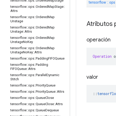
tensorflow
::
ops
::
Ordered
Map
Stage
tensorflow :: ops
tensorflow
::
ops
::
Ordered
Map
Stage
::
Attrs
tensorflow
::
ops
::
Ordered
Map
Unstage
Atributos 
tensorflow
::
ops
::
Ordered
Map
Unstage
::
Attrs
tensorflow
::
ops
::
Ordered
Map
operación
Unstage
No
Key
tensorflow
::
ops
::
Ordered
Map
Unstage
No
Key
::
Attrs
Operation
 o
tensorflow
::
ops
::
Padding
FIFOQueue
tensorflow
::
ops
::
Padding
FIFOQueue
::
Attrs
tensorflow
::
ops
::
Parallel
Dynamic
valor
Stitch
tensorflow
::
ops
::
Priority
Queue
tensorflow
::
ops
::
Priority
Queue
::
Attrs
::
tensorflo
tensorflow
::
ops
::
Queue
Close
tensorflow
::
ops
::
Queue
Close
::
Attrs
tensorflow
::
ops
::
Queue
Dequeue