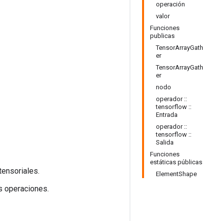
operación
valor
Funciones
publicas
TensorArrayGath
er
TensorArrayGath
er
nodo
operador ::
tensorflow ::
Entrada
operador ::
tensorflow ::
Salida
Funciones
estáticas públicas
tensoriales.
ElementShape
s operaciones.