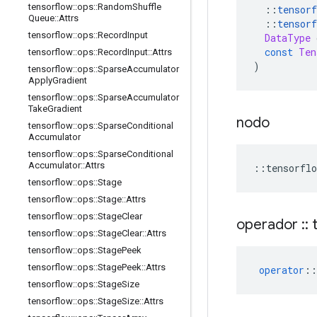
tensorflow
::
ops
::
Random
Shuffle
::
tensorf
Queue
::
Attrs
::
tensorf
tensorflow
::
ops
::
Record
Input
DataType
 
const
Ten
tensorflow
::
ops
::
Record
Input
::
Attrs
)
tensorflow
::
ops
::
Sparse
Accumulator
Apply
Gradient
tensorflow
::
ops
::
Sparse
Accumulator
Take
Gradient
nodo
tensorflow
::
ops
::
Sparse
Conditional
Accumulator
tensorflow
::
ops
::
Sparse
Conditional
Accumulator
::
Attrs
::
tensorflo
tensorflow
::
ops
::
Stage
tensorflow
::
ops
::
Stage
::
Attrs
tensorflow
::
ops
::
Stage
Clear
operador
::
t
tensorflow
::
ops
::
Stage
Clear
::
Attrs
tensorflow
::
ops
::
Stage
Peek
tensorflow
::
ops
::
Stage
Peek
::
Attrs
operator
::
tensorflow
::
ops
::
Stage
Size
tensorflow
::
ops
::
Stage
Size
::
Attrs