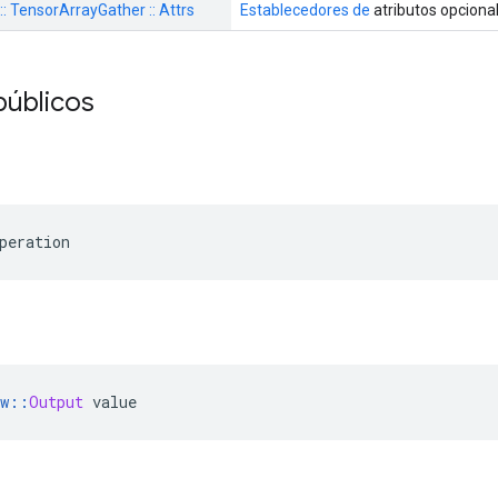
 :: TensorArrayGather :: Attrs
Establecedores de
atributos opciona
públicos
peration
w
::
Output
 value