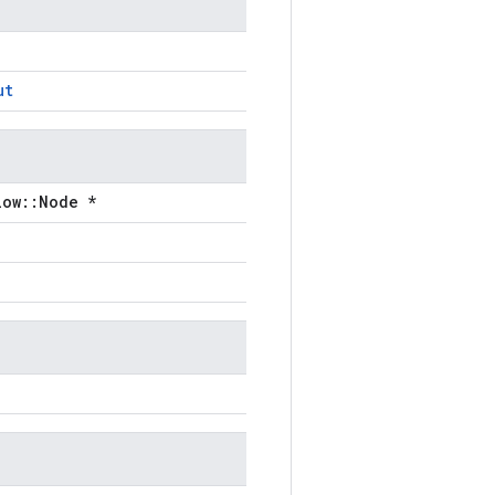
ut
low::Node *