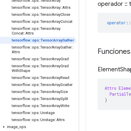
tensorflow
::
ops
::
Tensor
Array
operador
::
t
tensorflow
::
ops
::
Tensor
Array
::
Attrs
tensorflow
::
ops
::
Tensor
Array
Close
tensorflow
::
ops
::
Tensor
Array
Concat
operator
::
tensorflow
::
ops
::
Tensor
Array
Concat
::
Attrs
tensorflow
::
ops
::
Tensor
Array
Gather
tensorflow
::
ops
::
Tensor
Array
Gather
::
Funciones
Attrs
tensorflow
::
ops
::
Tensor
Array
Grad
tensorflow
::
ops
::
Tensor
Array
Grad
Element
Sha
With
Shape
tensorflow
::
ops
::
Tensor
Array
Read
tensorflow
::
ops
::
Tensor
Array
Scatter
Attrs
Eleme
tensorflow
::
ops
::
Tensor
Array
Size
PartialTe
tensorflow
::
ops
::
Tensor
Array
Split
)
tensorflow
::
ops
::
Tensor
Array
Write
tensorflow
::
ops
::
Unstage
tensorflow
::
ops
::
Unstage
::
Attrs
image
_
ops