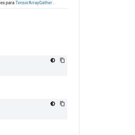
les para
TensorArrayGather
.