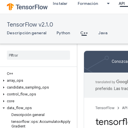
Instalar
Formación
API
TensorFlow v2.1.0
Descripción general
Python
C++
Java
Conozca 
C++
array
_
ops
candidate
_
sampling
_
ops
preferido. Las tr
control
_
flow
_
ops
core
data
_
flow
_
ops
TensorFlow
API
Descripción general
tensor
tensorflow
::
ops
::
Accumulator
Apply
Gradient