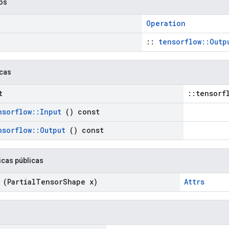
cos
Operation
::
tensorflow::Outp
icas
t
::tensorf
nsorflow
::
Input
() const
nsorflow
::
Output
() const
icas públicas
(Partial
Tensor
Shape x)
Attrs