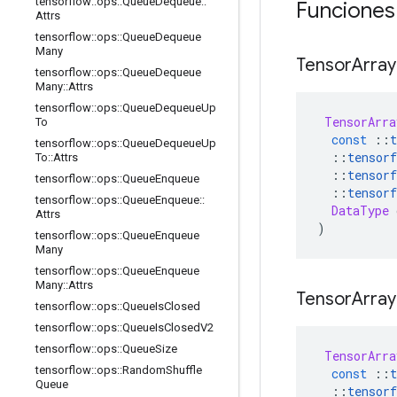
tensorflow
::
ops
::
Queue
Dequeue
::
Funciones
Attrs
tensorflow
::
ops
::
Queue
Dequeue
Many
Tensor
Array
tensorflow
::
ops
::
Queue
Dequeue
Many
::
Attrs
tensorflow
::
ops
::
Queue
Dequeue
Up
TensorArra
To
const
::
t
tensorflow
::
ops
::
Queue
Dequeue
Up
::
tensorf
To
::
Attrs
::
tensorf
tensorflow
::
ops
::
Queue
Enqueue
::
tensorf
tensorflow
::
ops
::
Queue
Enqueue
::
DataType
 
Attrs
)
tensorflow
::
ops
::
Queue
Enqueue
Many
tensorflow
::
ops
::
Queue
Enqueue
Many
::
Attrs
Tensor
Array
tensorflow
::
ops
::
Queue
Is
Closed
tensorflow
::
ops
::
Queue
Is
Closed
V2
tensorflow
::
ops
::
Queue
Size
TensorArra
tensorflow
::
ops
::
Random
Shuffle
const
::
t
Queue
::
tensorf