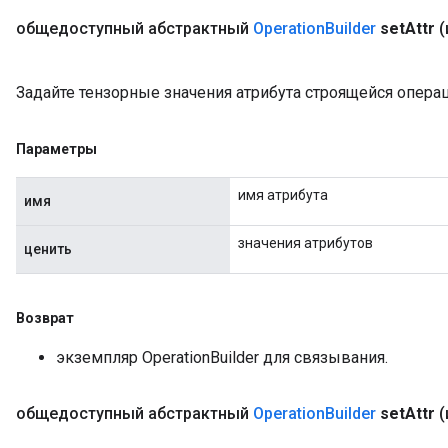
общедоступный абстрактный
Operation
Builder
set
Attr
(
Задайте тензорные значения атрибута строящейся операц
Параметры
имя атрибута
имя
значения атрибутов
ценить
Возврат
экземпляр OperationBuilder для связывания.
общедоступный абстрактный
Operation
Builder
set
Attr
(