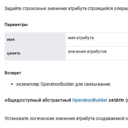
Задайте строковые значения атрибута строящейся опера
Параметры
имя атрибута
имя
значения атрибутов
ценить
Возврат
экземпляр OperationBuilder для связывания.
общедоступный абстрактный
Operation
Builder
set
Attr
(
Установите логические значения атрибута создаваемой 