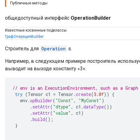
Публичные методы
общедоступный интерфейс
OperationBuilder
Известные косвенные подклассы
ГрафОперацияBuilder
Строитель для
Operation
s.
Например, в следующем примере построитель использует
выводит на выходе константу «3»:
// env is an ExecutionEnvironment, such as a Graph
try
(
Tensor
c1
=
Tensor
.
create
(
3.0f
))
{
env
.
opBuilder
(
"Const"
,
"MyConst"
)
.
setAttr
(
"dtype"
,
c1
.
dataType
())
.
setAttr
(
"value"
,
c1
)
.
build
();
}