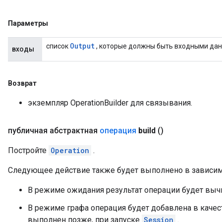
Параметры
Output
список
, которые должны быть входными да
входы
Возврат
экземпляр OperationBuilder для связывания.
публичная абстрактная
операция
build
()
Постройте
Operation
.
Следующее действие также будет выполнено в зависим
В режиме ожидания результат операции будет выч
В режиме графа операция будет добавлена ​​в качес
выполнен позже, при запуске
Session
.