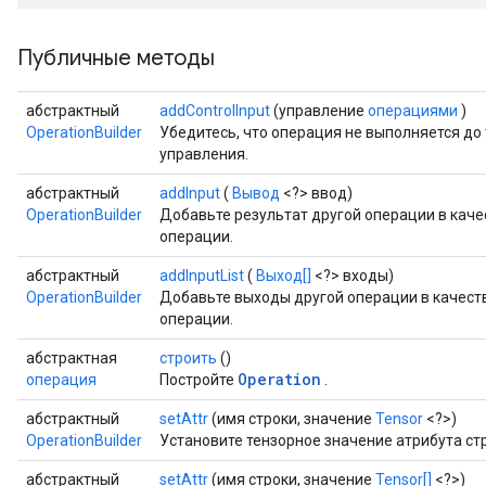
Публичные методы
абстрактный
addControlInput
(управление
операциями
)
OperationBuilder
Убедитесь, что операция не выполняется до 
управления.
абстрактный
addInput
(
Вывод
<?> ввод)
OperationBuilder
Добавьте результат другой операции в кач
операции.
абстрактный
addInputList
(
Выход[]
<?> входы)
OperationBuilder
Добавьте выходы другой операции в качес
операции.
абстрактная
строить
()
Operation
операция
Постройте
.
абстрактный
setAttr
(имя строки, значение
Tensor
<?>)
OperationBuilder
Установите тензорное значение атрибута с
абстрактный
setAttr
(имя строки, значение
Tensor[]
<?>)