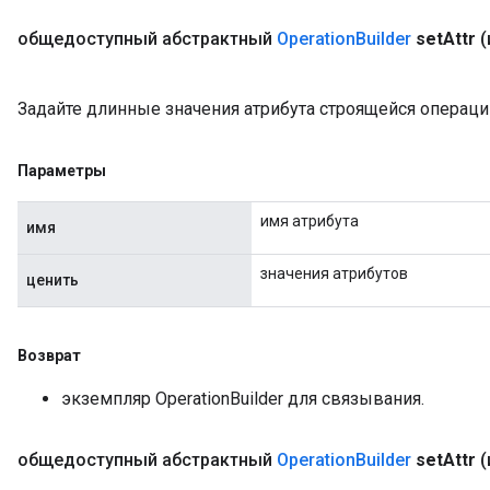
общедоступный абстрактный
Operation
Builder
set
Attr
(
Задайте длинные значения атрибута строящейся операци
Параметры
имя атрибута
имя
значения атрибутов
ценить
Возврат
экземпляр OperationBuilder для связывания.
общедоступный абстрактный
Operation
Builder
set
Attr
(