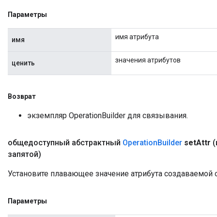
Параметры
имя атрибута
имя
значения атрибутов
ценить
Возврат
экземпляр OperationBuilder для связывания.
общедоступный абстрактный
Operation
Builder
set
Attr
(
запятой)
Установите плавающее значение атрибута создаваемой 
Параметры