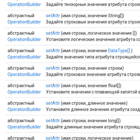
OperationBuilder
Задайте тензорные значения атрибута стро
абстрактный
setAttr
(имя строки, значение String[])
OperationBuilder
Задайте строковые значения атрибута стро
абстрактный
setAttr
(имя строки, логическое значение [])
OperationBuilder
Установите логические значения атрибута 
абстрактный
setAttr
(имя строки, значение
DataType[]
)
OperationBuilder
Задайте значения типа атрибута строящейся
абстрактный
setAttr
(имя строки, значение строки)
OperationBuilder
Задайте строковое значение атрибута стро
абстрактный
setAttr
(имя строки, значение float[])
OperationBuilder
Установите значения с плавающей запятой 
абстрактный
setAttr
(имя строки, длинное значение)
OperationBuilder
Установите длинное значение атрибута соз
абстрактный
setAttr
(имя строки, значение long[])
OperationBuilder
Задайте длинные значения атрибута строящ
абстрактный
setAttr
(имя строки, логическое значение)