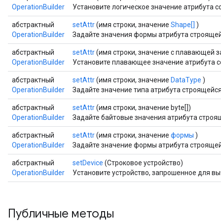
OperationBuilder
Установите логическое значение атрибута 
абстрактный
setAttr
(имя строки, значение
Shape[]
)
OperationBuilder
Задайте значения формы атрибута строящей
абстрактный
setAttr
(имя строки, значение с плавающей з
OperationBuilder
Установите плавающее значение атрибута 
абстрактный
setAttr
(имя строки, значение
DataType
)
OperationBuilder
Задайте значение типа атрибута строящейся
абстрактный
setAttr
(имя строки, значение byte[])
OperationBuilder
Задайте байтовые значения атрибута строя
абстрактный
setAttr
(имя строки, значение
формы
)
OperationBuilder
Задайте значение формы атрибута строящей
абстрактный
setDevice
(Строковое устройство)
OperationBuilder
Установите устройство, запрошенное для в
Публичные методы