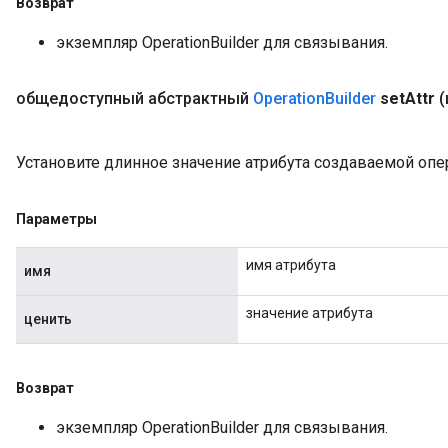
Возврат
экземпляр OperationBuilder для связывания.
общедоступный абстрактный
Operation
Builder
set
Attr
(
Установите длинное значение атрибута создаваемой опе
Параметры
имя атрибута
имя
значение атрибута
ценить
Возврат
экземпляр OperationBuilder для связывания.