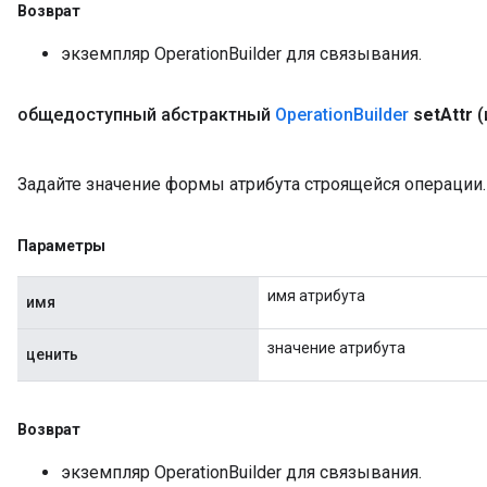
Возврат
экземпляр OperationBuilder для связывания.
общедоступный абстрактный
Operation
Builder
set
Attr
(
Задайте значение формы атрибута строящейся операции.
Параметры
имя атрибута
имя
значение атрибута
ценить
Возврат
экземпляр OperationBuilder для связывания.