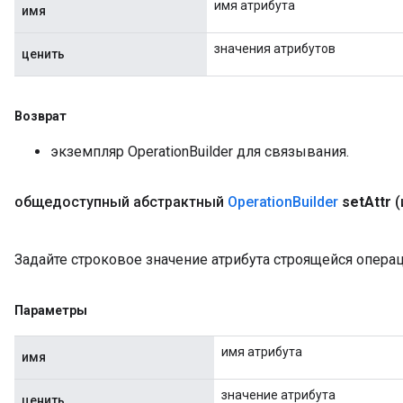
имя атрибута
имя
значения атрибутов
ценить
Возврат
экземпляр OperationBuilder для связывания.
общедоступный абстрактный
Operation
Builder
set
Attr
(
Задайте строковое значение атрибута строящейся операц
Параметры
имя атрибута
имя
значение атрибута
ценить