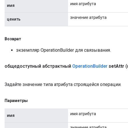
имя атрибута
имя
значение атрибута
ценить
Возврат
экземпляр OperationBuilder для связывания.
общедоступный абстрактный
Operation
Builder
set
Attr
(
Задайте значение типа атрибута строящейся операции.
Параметры
имя атрибута
имя
значение атрибута