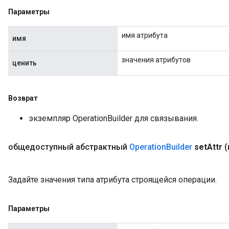
Параметры
имя атрибута
имя
значения атрибутов
ценить
Возврат
экземпляр OperationBuilder для связывания.
общедоступный абстрактный
Operation
Builder
set
Attr
(
Задайте значения типа атрибута строящейся операции.
Параметры