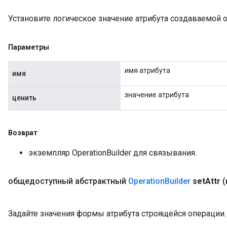
Установите логическое значение атрибута создаваемой 
Параметры
имя атрибута
имя
значение атрибута
ценить
Возврат
экземпляр OperationBuilder для связывания.
общедоступный абстрактный
Operation
Builder
set
Attr
(
Задайте значения формы атрибута строящейся операции.