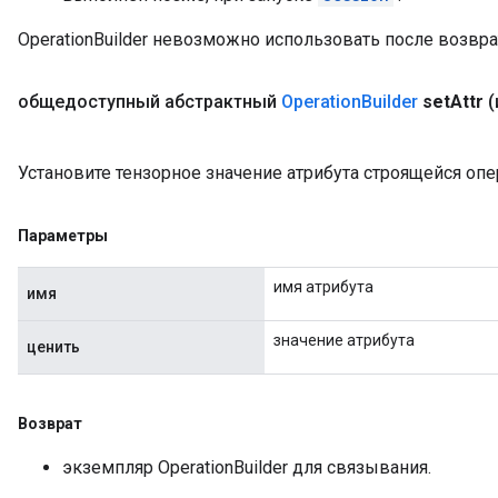
OperationBuilder невозможно использовать после возврата
общедоступный абстрактный
Operation
Builder
set
Attr
(
Установите тензорное значение атрибута строящейся опе
Параметры
имя атрибута
имя
значение атрибута
ценить
Возврат
экземпляр OperationBuilder для связывания.