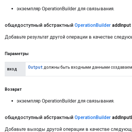
экземпляр OperationBuilder для связывания.
общедоступный абстрактный
Operation
Builder
add
Input
Добавьте результат другой операции в качестве следу
Параметры
Output
должны быть входными данными создаваем
вход
Возврат
экземпляр OperationBuilder для связывания.
общедоступный абстрактный
Operation
Builder
add
Input
Добавьте выходы другой операции в качестве следующ