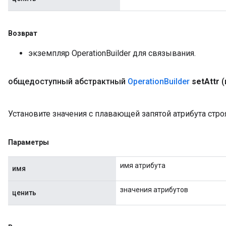
Возврат
экземпляр OperationBuilder для связывания.
общедоступный абстрактный
Operation
Builder
set
Attr
(
Установите значения с плавающей запятой атрибута стр
Параметры
имя атрибута
имя
значения атрибутов
ценить