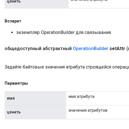
ценить
Возврат
экземпляр OperationBuilder для связывания.
общедоступный абстрактный
Operation
Builder
set
Attr
(
Задайте байтовые значения атрибута строящейся операц
Параметры
имя атрибута
имя
значения атрибутов
ценить