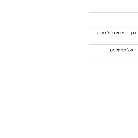
ג את מערך הנתונים של הקלט. `AssertPrevDataset` עובר דרך הפלטים של מערך
ך של מאפיינים