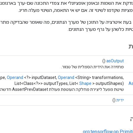
ודקת את השמות ובאופן אופציונלי את צמדי התכונה שם-ערך בארגומנט
יות שקדמו לשינוי זה. אם יש אי התאמה, השינוי מעלה חריג.
עת איטרציה על התוכן של מערך הנתונים, מה שאומר שהבדיקה מת
יות כלשהן על גרף מערך הנתונים.
ת
()
asOutput
מחזירה את הידית הסמלית של טנזור.
pe,
Operand
<?> inputDataset,
Operand
<String> transformations,
List<Class<?>> outputTypes, List<
Shape
> outputShapes)
As
שיטת מפעל ליצירת מחלקה העוטפת פעולת AssertPrevDataset חדשה.
ידית
()
org.tensorflow.op.Primi