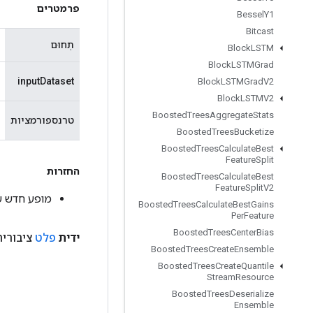
פרמטרים
Bessel
Y1
Bitcast
תְחוּם
Block
LSTM
Block
LSTMGrad
inputDataset
Block
LSTMGrad
V2
Block
LSTMV2
Boosted
Trees
Aggregate
Stats
טרנספורמציות
Boosted
Trees
Bucketize
Boosted
Trees
Calculate
Best
Feature
Split
החזרות
Boosted
Trees
Calculate
Best
Feature
Split
V2
מופע חדש של PrevDataset
Boosted
Trees
Calculate
Best
Gains
Per
Feature
Boosted
Trees
Center
Bias
ידית
פלט
ציבורית
Boosted
Trees
Create
Ensemble
Boosted
Trees
Create
Quantile
Stream
Resource
Boosted
Trees
Deserialize
Ensemble