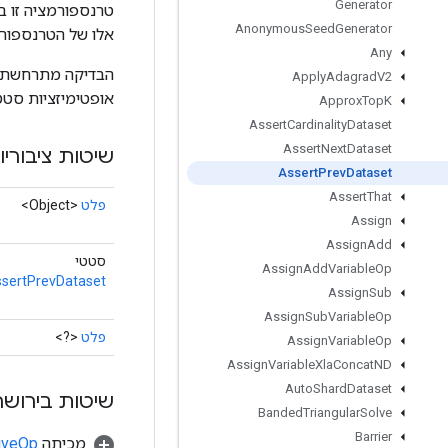
Generator
טרנספורמציה זו ב
Anonymous
Seed
Generator
אלו של הטרנספורמצ
Any
הבדיקה מתרחשת ב
Apply
Adagrad
V2
אופטימיזציות סטט
Approx
Top
K
Assert
Cardinality
Dataset
Assert
Next
Dataset
שיטות ציבוריו
Assert
Prev
Dataset
Assert
That
פלט
<Object>
Assign
Assign
Add
סטטי
Assign
Add
Variable
Op
sertPrevDataset
Assign
Sub
Assign
Sub
Variable
Op
פלט
<?>
Assign
Variable
Op
Assign
Variable
Xla
Concat
ND
Auto
Shard
Dataset
שיטות בירושה
Banded
Triangular
Solve
Barrier
מכיתה
tiveOp