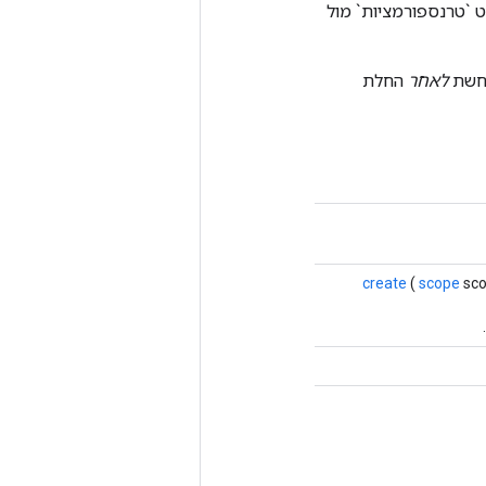
 `טרנספורמציות` מול
רחשת
לאחר
החלת
create
(
scope
sco