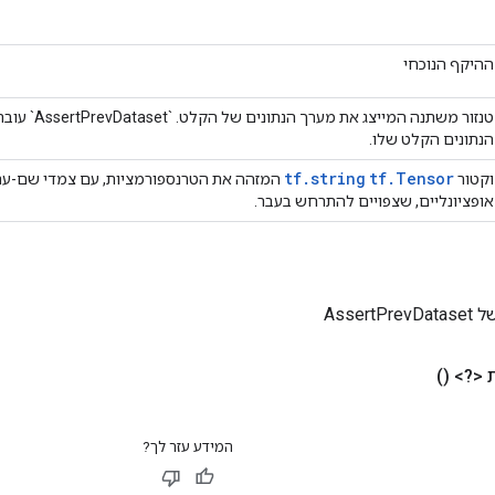
ההיקף הנוכחי
טנזור משתנה המייצ
הנתונים הקלט שלו.
tf.string
tf.Tensor
וקטור
המזהה את הטרנספורמציות, עם צמדי שם-ער
אופציונליים, שצפויים להתרחש בעבר.
Assert
 <?>
()
המידע עזר לך?