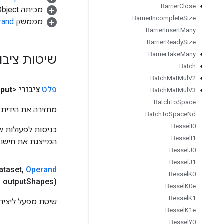
Barrier
Close
מכיתה java.lang.Object
Barrier
Incomplete
Size
מממשק
rand
Barrier
Insert
Many
Barrier
Ready
Size
Barrier
Take
Many
שיטות ציבו
Batch
Batch
Mat
Mul
V2
פלט
ציבורי <Object>
put
Batch
Mat
Mul
V3
Batch
To
Space
מחזירה את הידית 
Batch
To
Space
Nd
Bessel
I0
Bessel
I1
המייצגת את חישוב
Bessel
J0
Bessel
J1
ataset
,
Operand
Bessel
K0
 output
Shapes)
Bessel
K0e
Bessel
K1
שיטת מפעל ליצירת מחלקה ה
Bessel
K1e
Bessel
Y0