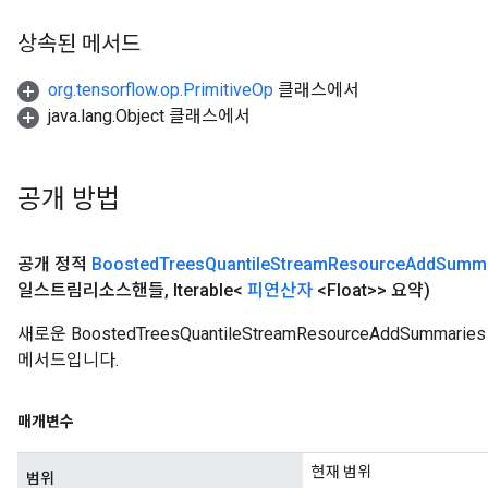
상속된 메서드
org.tensorflow.op.PrimitiveOp
클래스에서
java.lang.Object 클래스에서
공개 방법
공개 정적
Boosted
Trees
Quantile
Stream
Resource
Add
Summa
일스트림리소스핸들
,
Iterable<
피연산자
<Float>> 요약)
새로운 BoostedTreesQuantileStreamResourceAddSu
메서드입니다.
매개변수
현재 범위
범위