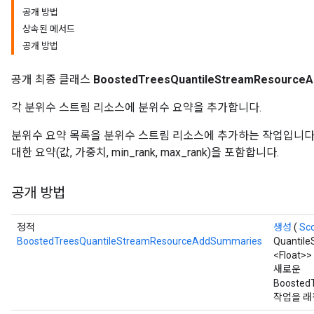
공개 방법
상속된 메서드
공개 방법
Flush
공개 최종 클래스
BoostedTreesQuantileStreamResource
eHandleOp
각 분위수 스트림 리소스에 분위수 요약을 추가합니다.
분위수 요약 목록을 분위수 스트림 리소스에 추가하는 작업입니다. 각
대한 요약(값, 가중치, min_rank, max_rank)을 포함합니다.
ureSplit
공개 방법
정적
생성
(
Sc
BoostedTreesQuantileStreamResourceAddSummaries
Quantile
<Float>
새로운
Boosted
작업을 래