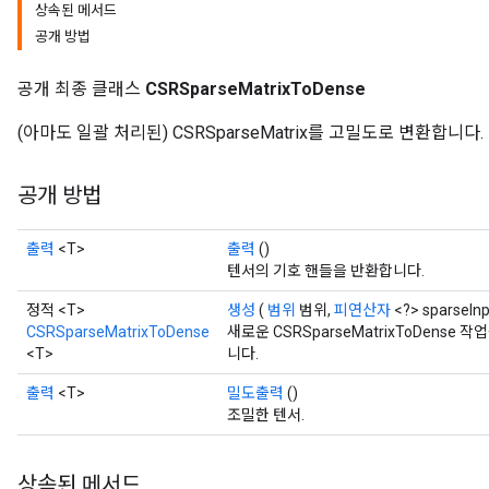
상속된 메서드
공개 방법
공개 최종 클래스
CSRSparseMatrixToDense
(아마도 일괄 처리된) CSRSparseMatrix를 고밀도로 변환합니다.
공개 방법
출력
<T>
출력
()
텐서의 기호 핸들을 반환합니다.
정적 <T>
생성
(
범위
범위,
피연산자
<?> sparseIn
CSRSparseMatrixToDense
새로운 CSRSparseMatrixToDens
<T>
니다.
출력
<T>
밀도출력
()
조밀한 텐서.
상속된 메서드