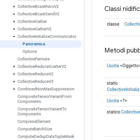
Collective
Bcast
Recv
V2
Classi nidifi
Collective
Bcast
Send
V2
Collective
Gather
classe
Collect
Collective
Gather
V2
Collective
Initialize
Communicator
Panoramica
Metodi pubbl
Options
Collective
Permute
Uscita
<Oggetto
Collective
Reduce
Scatter
V2
Collective
Reduce
V2
Collective
Reduce
V3
static
Combined
Non
Max
Suppression
CollectiveInitia
Composite
Tensor
Variant
From
Uscita
<?>
Components
Composite
Tensor
Variant
To
statico
Collectiv
Components
Compress
Element
Compute
Batch
Size
Compute
Dedup
Data
Tuple
Mask