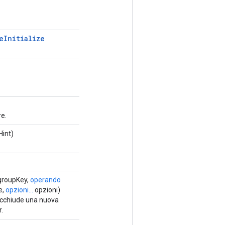
e
Initialize
re.
int)
groupKey,
operando
e,
opzioni...
opzioni)
acchiude una nuova
.