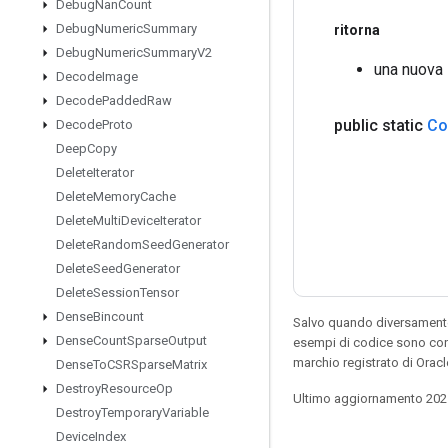
Debug
Nan
Count
Debug
Numeric
Summary
ritorna
Debug
Numeric
Summary
V2
una nuova 
Decode
Image
Decode
Padded
Raw
public static
Co
Decode
Proto
Deep
Copy
Delete
Iterator
Delete
Memory
Cache
Delete
Multi
Device
Iterator
Delete
Random
Seed
Generator
Delete
Seed
Generator
Delete
Session
Tensor
Dense
Bincount
Salvo quando diversamente 
Dense
Count
Sparse
Output
esempi di codice sono con
marchio registrato di Orac
Dense
To
CSRSparse
Matrix
Destroy
Resource
Op
Ultimo aggiornamento 202
Destroy
Temporary
Variable
Device
Index