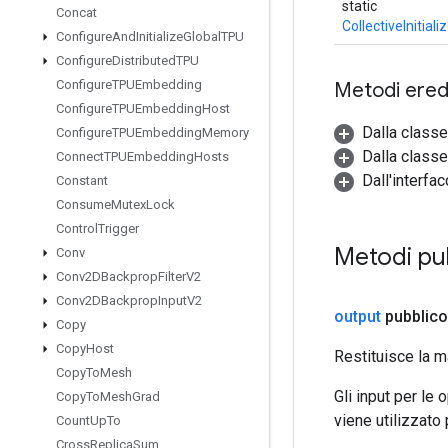
static
Concat
CollectiveInitia
Configure
And
Initialize
Global
TPU
Configure
Distributed
TPU
Configure
TPUEmbedding
Metodi eredi
Configure
TPUEmbedding
Host
Dalla class
Configure
TPUEmbedding
Memory
Dalla classe
Connect
TPUEmbedding
Hosts
Dall'interfa
Constant
Consume
Mutex
Lock
Control
Trigger
Metodi pu
Conv
Conv2DBackprop
Filter
V2
Conv2DBackprop
Input
V2
output
pubblico
Copy
Copy
Host
Restituisce la m
Copy
To
Mesh
Gli input per le
Copy
To
Mesh
Grad
viene utilizzato
Count
Up
To
Cross
Replica
Sum