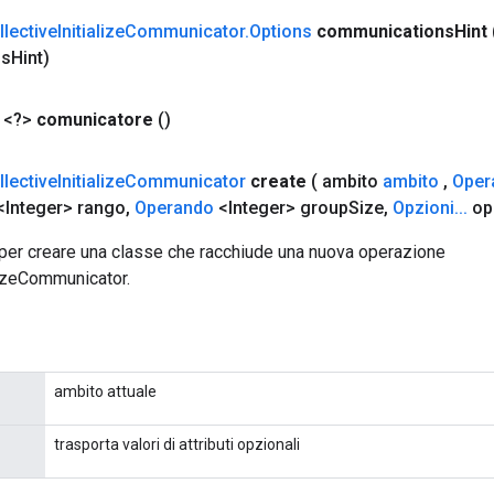
llective
Initialize
Communicator
.
Options
communications
Hint
ns
Hint)
 <?>
comunicatore
()
llective
Initialize
Communicator
create
( ambito
ambito
,
Oper
<Integer> rango
,
Operando
<Integer> group
Size
,
Opzioni
.
.
.
op
per creare una classe che racchiude una nuova operazione
lizeCommunicator.
ambito attuale
trasporta valori di attributi opzionali