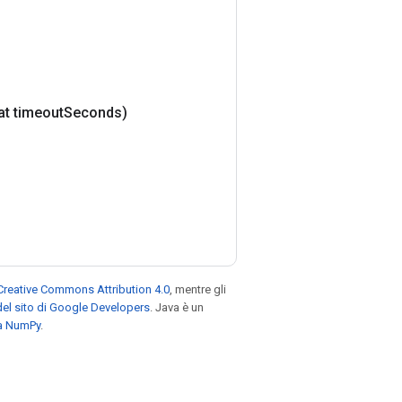
at timeout
Seconds)
Creative Commons Attribution 4.0
, mentre gli
el sito di Google Developers
. Java è un
za NumPy
.