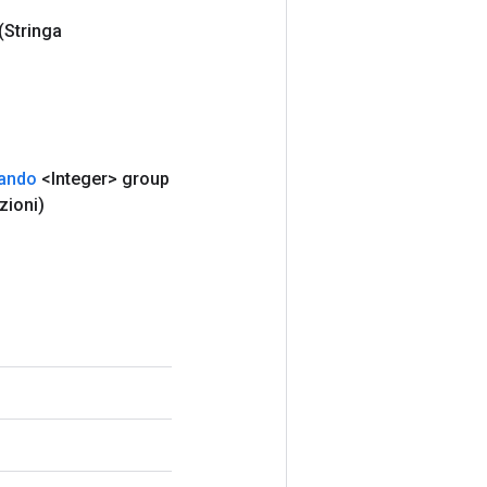
(Stringa
ando
<Integer> group
zioni)