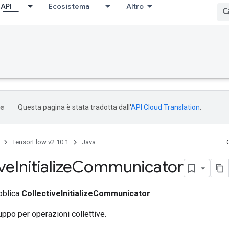
API
Ecosistema
Altro
Questa pagina è stata tradotta dall'
API Cloud Translation
.
TensorFlow v2.10.1
Java
ive
Initialize
Communicator
bblica
CollectiveInitializeCommunicator
ruppo per operazioni collettive.