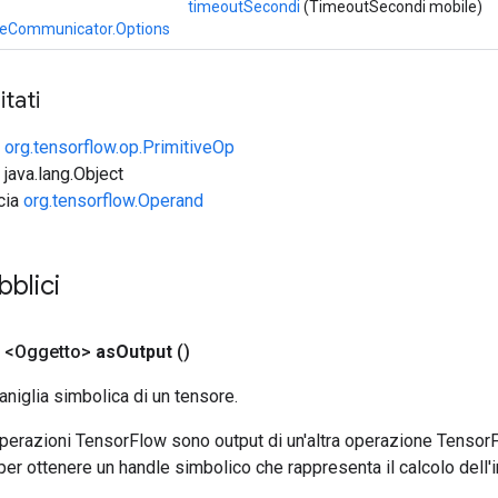
timeoutSecondi
(TimeoutSecondi mobile)
lizeCommunicator.Options
tati
e
org.tensorflow.op.PrimitiveOp
 java.lang.Object
ccia
org.tensorflow.Operand
bblici
 <Oggetto>
as
Output
()
aniglia simbolica di un tensore.
 operazioni TensorFlow sono output di un'altra operazione Tenso
 per ottenere un handle simbolico che rappresenta il calcolo dell'i