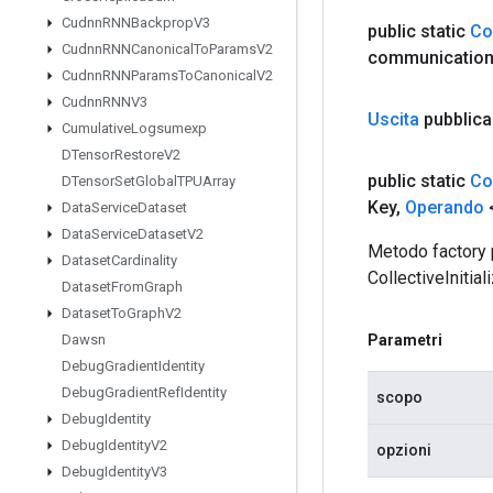
Cudnn
RNNBackprop
V3
public static
Co
Cudnn
RNNCanonical
To
Params
V2
communicatio
Cudnn
RNNParams
To
Canonical
V2
Cudnn
RNNV3
Uscita
pubblica
Cumulative
Logsumexp
DTensor
Restore
V2
public static
Co
DTensor
Set
Global
TPUArray
Key
,
Operando
Data
Service
Dataset
Data
Service
Dataset
V2
Metodo factory 
Dataset
Cardinality
CollectiveInitia
Dataset
From
Graph
Dataset
To
Graph
V2
Parametri
Dawsn
Debug
Gradient
Identity
Debug
Gradient
Ref
Identity
scopo
Debug
Identity
Debug
Identity
V2
opzioni
Debug
Identity
V3