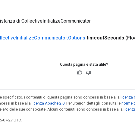
istanza di CollectiveInitializeCommunicator
llective
Initialize
Communicator
.
Options
timeout
Seconds
(Flo
Questa pagina è stata utile?
specificato, i contenuti di questa pagina sono concessi in base alla
licenza 
cessi in base alla
licenza Apache 2.0
. Per ulteriori dettagli, consulta le
norme d
le e/o delle sue consociate. Alcuni contenuti sono concessi in base alla
licen
5-07-27 UTC.