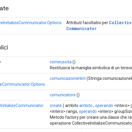
cate
Collectiv
iveInitializeCommunicator.Options
Attributi facoltativi per
Communicator
ici
>
comeuscita
()
Restituisce la maniglia simbolica di un tenso
comunicazioneHint
(Stringa comunicazioneH
lizeCommunicator.Options
comunicatore
()
eInitializeCommunicator
create
( ambito
ambito
,
operando
<intero> 
<intero> rango,
operando
<intero> groupSiz
Metodo factory per creare una classe che r
operazione CollectiveInitializeCommunicator