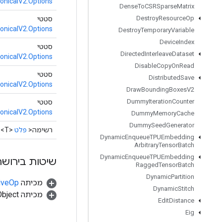
icalV2.Options
Dense
To
CSRSparse
Matrix
Destroy
Resource
Op
סטטי
icalV2.Options
Destroy
Temporary
Variable
Device
Index
סטטי
Directed
Interleave
Dataset
icalV2.Options
Disable
Copy
On
Read
סטטי
Distributed
Save
icalV2.Options
Draw
Bounding
Boxes
V2
Dummy
Iteration
Counter
סטטי
icalV2.Options
Dummy
Memory
Cache
Dummy
Seed
Generator
רשימה<
פלט
<T>>
Dynamic
Enqueue
TPUEmbedding
Arbitrary
Tensor
Batch
Dynamic
Enqueue
TPUEmbedding
שיטות בירושה
Ragged
Tensor
Batch
Dynamic
Partition
מכיתה
tiveOp
Dynamic
Stitch
מכיתה java.lang.Object
Edit
Distance
Eig