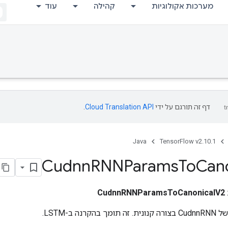
מערכות אקולוגיות
קהילה
עוד
דף זה תורגם על ידי
Cloud Translation API
.
Java
TensorFlow v2.10.1
Cudnn
RNNParams
To
Cano
CudnnRNNParamsToCanonicalV2
נה ב-LSTM.