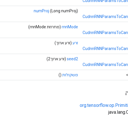
CudnnRNNParamsToCanon
numProj
(Long numProj)
CudnnRNNParamsToCanon
rnnMode
(מחרוזת rnnMode)
CudnnRNNParamsToCanon
זרע
(זרע ארוך)
CudnnRNNParamsToCanon
seed2
(זרע ארוך2)
CudnnRNNParamsToCanon
משקולות
()
org.tensorflow.op.Primi