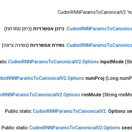
CudnnRNN
Canonica
To
RNNParams
Cudnn
.
כיוון אפשרויות
(כיוון מחרוזת)
Canonica
To
RNNParams
Cudnn
.
נשירת אפשרויות
(נשירה ציפה)
atic
Cudnn
RNNParams
To
Canonical
V2
.
Options
input
Mode
(St
dnn
RNNParams
To
Canonical
V2
.
Options
num
Proj
(Long num
P
nn
RNNParams
To
Canonical
V2
.
Options
rnn
Mode
(String rnn
Mo
Public static
Cudnn
RNNParams
To
Canonical
V2
.
Options s
Public static
Cudnn
RNNParams
To
Canonical
V2
.
Options
see