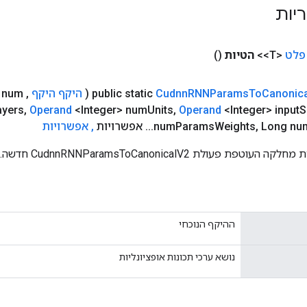
ריות
פלט
<T>>
הטיות
()
Canonica
To
RNNParams
Cudnn
public static
(
היקף היקף
,
> num
ayers
,
Operand
<Integer> num
Units
,
Operand
<Integer> input
S
Long nu
,
Weights
Params
num
.
.
.
אפשרויות
,
אפשרויות
ת פעולת CudnnRNNParamsToCanonicalV2 חדשה.
ההיקף הנוכחי
נושא ערכי תכונות אופציונליות