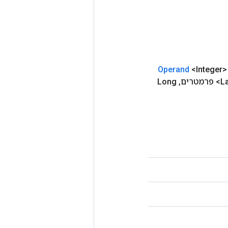
Operand
<Integer
Long
,
L