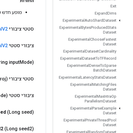
החזרות
Exit
מופע חדש של ParamsToCanonicalV2
Expand
Dims
Experimental
Auto
Shard
Dataset
Experimental
Bytes
Produced
Stats
סטטי ציבורי
V2
l
Dataset
Experimental
Choose
Fastest
Dataset
ציבורי סטטי
V2
l
Experimental
Dataset
Cardinality
Experimental
Dataset
To
TFRecord
ring input
Mode)
Experimental
Dense
To
Sparse
Batch
Dataset
Experimental
Latency
Stats
Dataset
סטטי ציבורי
roj)
Experimental
Matching
Files
Dataset
ציבורי סטטי
de)
Experimental
Max
Intra
Op
Parallelism
Dataset
Experimental
Parse
Example
eed
(Long seed)
Dataset
Experimental
Private
Thread
Pool
Dataset
d2
(Long seed2)
Experimental
Random
Dataset