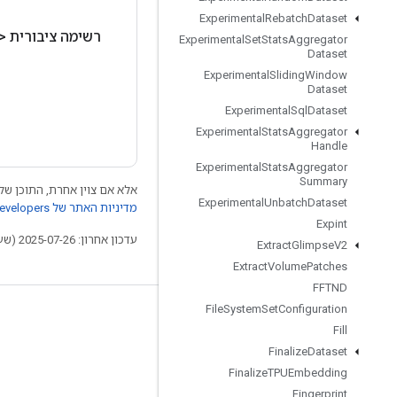
Experimental
Rebatch
Dataset
רשימה ציבורית <
Experimental
Set
Stats
Aggregator
Dataset
Experimental
Sliding
Window
Dataset
Experimental
Sql
Dataset
Experimental
Stats
Aggregator
Handle
Experimental
Stats
Aggregator
Summary
אלא אם צוין אחרת, התוכן של 
Experimental
Unbatch
Dataset
מדיניות האתר של Google Developers‏
Expint
עדכון אחרון: 2025-07-26 (שעון UTC).
Extract
Glimpse
V2
Extract
Volume
Patches
FFTND
File
System
Set
Configuration
לא להתנתק
Fill
בלוג
Finalize
Dataset
Finalize
TPUEmbedding
פורום
Fingerprint