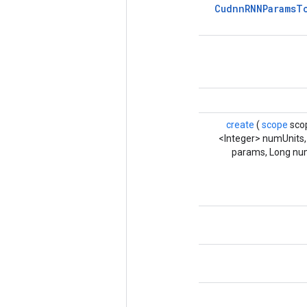
Cudnn
RNNParams
T
create
(
scope
sco
<Integer> numUnits
params, Long n