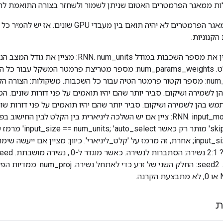
ת ממאגר הפרמטרים האטום שניתן לשמור ולשחזר בצורה התואמת לריצ
שים לב שייתכן שמאגר הפרמטרים לא יהיה תואם בין מעבדי GPU 
קנוניות.
את גודל מצב הקלט. num_params_weights: מספר מטריצת פרמטר המשקל עבור
num_params_biases: מספר וקטור פרמטר הטיה עבור כל השכבות. משקולות: הצור
לשמירה ושיקום. סביר יותר שהם יהיו תואמים על פני דורות שונים. הטי
את סוג דגם ה-RNN. input_mode: ציין אם יש השלכה ליניארית בין הקלט לבין הח
כדי לאתחל נשירה. seed2: החלק השני של זר
ת