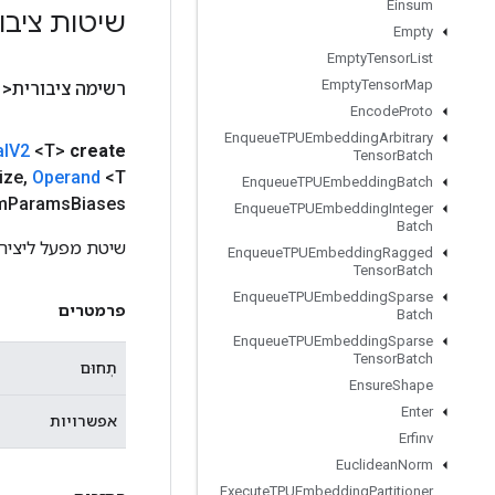
Einsum
שיטות ציבו
Empty
Empty
Tensor
List
Empty
Tensor
Map
רשימה ציבורית<
Encode
Proto
Enqueue
TPUEmbedding
Arbitrary
l
V2
<T>
create
Tensor
Batch
<T> פרמטרים
Operand
,
ize
Enqueue
TPUEmbedding
Batch
m
Params
Biases
Enqueue
TPUEmbedding
Integer
Batch
שיטת מפעל ליצירת מחלקה העוטפ
Enqueue
TPUEmbedding
Ragged
Tensor
Batch
Enqueue
TPUEmbedding
Sparse
פרמטרים
Batch
Enqueue
TPUEmbedding
Sparse
Tensor
Batch
תְחוּם
Ensure
Shape
Enter
אפשרויות
Erfinv
Euclidean
Norm
Execute
TPUEmbedding
Partitioner