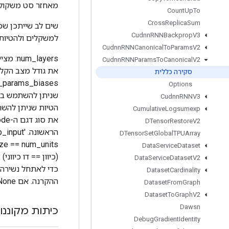
מאחזר סט משקולו
Count
Up
To
Cross
Replica
Sum
Cudnn
RNNBackprop
V3
למשקלים ולהטיות ה
Cudnn
RNNCanonical
To
Params
V2
Cudnn
RNNParams
To
Canonical
V2
סקירה כללית
Options
שניתן להשתמש בהן 
Cudnn
RNNV3
Cumulative
Logsumexp
DTensor
Restore
V2
DTensor
Set
Global
TPUArray
Data
Service
Dataset
Data
Service
Dataset
V2
Dataset
Cardinality
ההקרנה. אם None או 0, לא מתבצעת הקרנה.
Dataset
From
Graph
Dataset
To
Graph
V2
Dawsn
כיתות מקוננו
Debug
Gradient
Identity