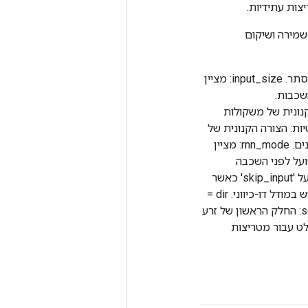
ות עתידיות.
שונים. אז יש להמיר כל שמירה ושיקום
num_layers: מציין את מספר השכבות במודל RNN. num_units: מציין את גודל המצב הנסתר. input_size: מציין
 כל השכבות.
ה הקנונית של משקולות
ות: הצורה הקנונית של
הטיות שניתן להשתמש בהן לשמירה ושיקום. סביר יותר שהם יהיו תואמים על פני דורות שונים. rnn_mode: מציין
ישוב בפועל לפני השכבה
הראשונה. 'skip_input' מותר רק כאשר input_size == num_units; 'auto_select' מרמז על 'skip_input' כאשר
input_size == num_units; אחרת, זה מרמז על 'קלט_ליניארי'. כיוון: מציין אם ייעשה שימוש במודל דו-כיווני. dir =
(כיוון == דו כיווני) ? 2:1 נשירה: הסתברות לנשירה. כאשר מוגדר ל-0., נשירה מושבתת. seed: החלק הראשון של זרע
ע כדי לאתחל נשירה. num_proj: ממדיות הפלט עבור מטריצות