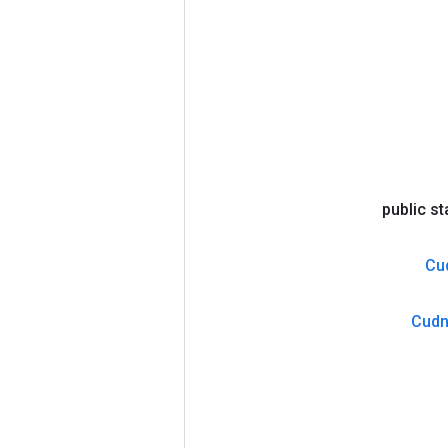
public st
Cu
Cud