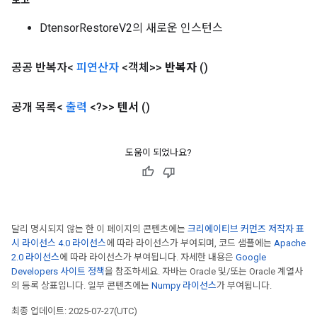
보고
DtensorRestoreV2의 새로운 인스턴스
ryTensorBatch
dTensorBatch
공공 반복자<
피연산자
<객체>>
반복자
()
공개 목록<
출력
<?>>
텐서
()
도움이 되었나요?
rBatch
달리 명시되지 않는 한 이 페이지의 콘텐츠에는
크리에이티브 커먼즈 저작자 표
시 라이선스 4.0 라이선스
에 따라 라이선스가 부여되며, 코드 샘플에는
Apache
2.0 라이선스
에 따라 라이선스가 부여됩니다. 자세한 내용은
Google
Batch
Developers 사이트 정책
을 참조하세요. 자바는 Oracle 및/또는 Oracle 계열사
의 등록 상표입니다. 일부 콘텐츠에는
Numpy 라이선스
가 부여됩니다.
atch
최종 업데이트: 2025-07-27(UTC)