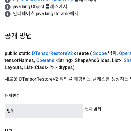
java.lang.Object 클래스에서
인터페이스 java.lang.Iterable에서
공개 방법
public static
DTensor
Restore
V2
create
(
Scope
범위
,
Oper
tensor
Names
,
Operand
<String> Shape
And
Slices
,
List<
Sh
Layouts
,
List<Class<?>> dtypes)
새로운 DTensorRestoreV2 작업을 래핑하는 클래스를 생성하
매개변수
현재 범위
범위