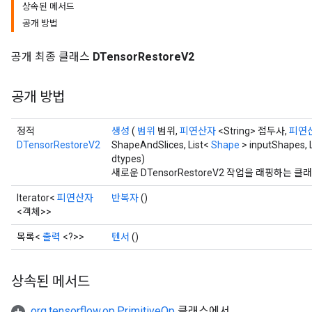
상속된 메서드
공개 방법
공개 최종 클래스
DTensorRestoreV2
공개 방법
정적
생성
(
범위
범위,
피연산자
<String> 접두사,
피연
DTensorRestoreV2
ShapeAndSlices, List<
Shape
> inputShapes, L
dtypes)
새로운 DTensorRestoreV2 작업을 래핑하는
Iterator<
피연산자
반복자
()
<객체>>
목록<
출력
<?>>
텐서
()
상속된 메서드
org.tensorflow.op.PrimitiveOp
클래스에서