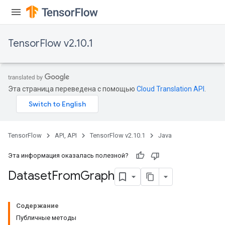
TensorFlow v2.10.1
Эта страница переведена с помощью
Cloud Translation API
.
TensorFlow
API, API
TensorFlow v2.10.1
Java
Эта информация оказалась полезной?
Dataset
From
Graph
Содержание
Публичные методы