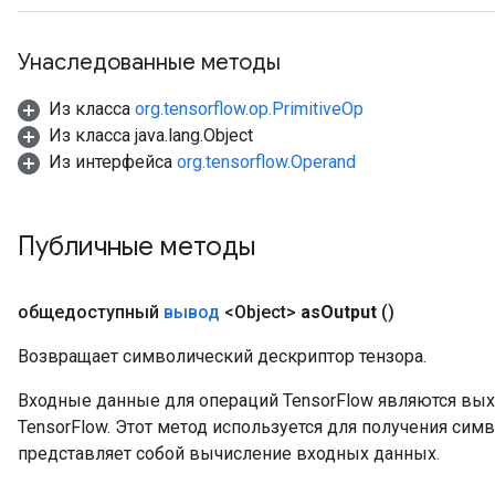
Унаследованные методы
Из класса
org.tensorflow.op.PrimitiveOp
Из класса java.lang.Object
Из интерфейса
org.tensorflow.Operand
Публичные методы
общедоступный
вывод
<Object>
as
Output
()
Возвращает символический дескриптор тензора.
Входные данные для операций TensorFlow являются вы
ryTensorBatch
TensorFlow. Этот метод используется для получения сим
dTensorBatch
представляет собой вычисление входных данных.