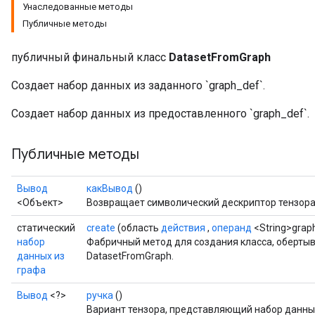
Унаследованные методы
Публичные методы
публичный финальный класс
DatasetFromGraph
Создает набор данных из заданного `graph_def`.
Создает набор данных из предоставленного `graph_def`.
Публичные методы
Вывод
какВывод
()
<Объект>
Возвращает символический дескриптор тензора
статический
create
(область
действия
,
операнд
<String>grap
набор
Фабричный метод для создания класса, оберт
данных из
DatasetFromGraph.
графа
Вывод
<?>
ручка
()
Вариант тензора, представляющий набор данны