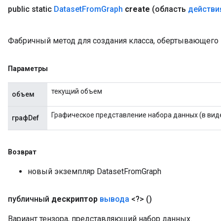
public static
Dataset
From
Graph
create
(область
действи
Фабричный метод для создания класса, обертывающего 
Параметры
rBatch
текущий объем
объем
Графическое представление набора данных (в виде
графDef
Batch
atch
Возврат
новый экземпляр DatasetFromGraph
публичный
дескриптор
вывода
<?>
()
Вариант тензора, представляющий набор данных.