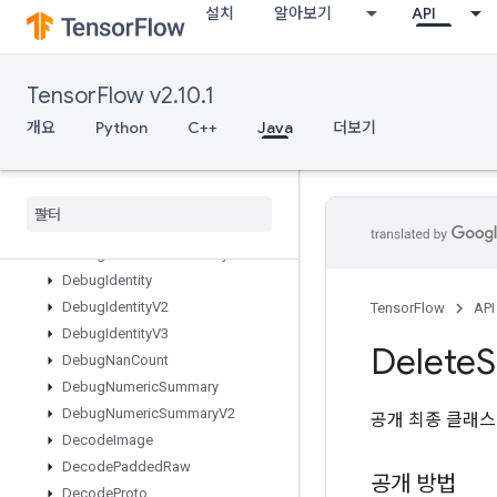
설치
알아보기
API
DTensorRestoreV2
DTensorSetGlobalTPUArray
DataServiceDataset
TensorFlow v2.10.1
DataServiceDatasetV2
DatasetCardinality
개요
Python
C++
Java
더보기
DatasetFromGraph
Dataset
To
Graph
V2
Dawsn
Debug
Gradient
Identity
Debug
Gradient
Ref
Identity
Debug
Identity
Debug
Identity
V2
TensorFlow
API
Debug
Identity
V3
Delete
S
Debug
Nan
Count
Debug
Numeric
Summary
Debug
Numeric
Summary
V2
공개 최종 클래
Decode
Image
Decode
Padded
Raw
공개 방법
Decode
Proto