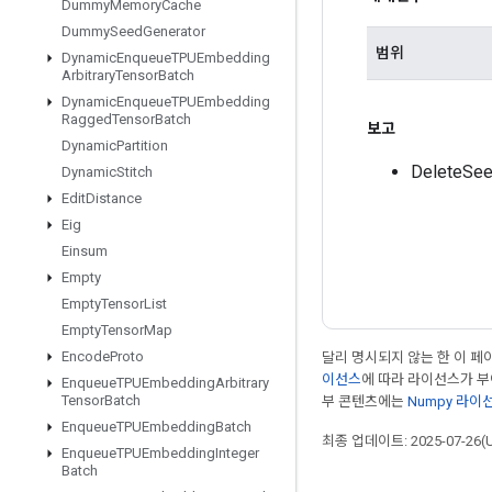
Dummy
Memory
Cache
Dummy
Seed
Generator
범위
Dynamic
Enqueue
TPUEmbedding
Arbitrary
Tensor
Batch
Dynamic
Enqueue
TPUEmbedding
Ragged
Tensor
Batch
보고
Dynamic
Partition
DeleteS
Dynamic
Stitch
Edit
Distance
Eig
Einsum
Empty
Empty
Tensor
List
Empty
Tensor
Map
Encode
Proto
달리 명시되지 않는 한 이 
이선스
에 따라 라이선스가 
Enqueue
TPUEmbedding
Arbitrary
Tensor
Batch
부 콘텐츠에는
Numpy 라이
Enqueue
TPUEmbedding
Batch
최종 업데이트: 2025-07-26(
Enqueue
TPUEmbedding
Integer
Batch