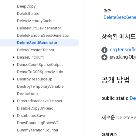
Deep
Copy
정적
Delete
Iterator
DeleteSeedGene
Delete
Memory
Cache
Delete
Multi
Device
Iterator
상속된 메서드
Delete
Random
Seed
Generator
Delete
Seed
Generator
org.tensorfl
Delete
Session
Tensor
java.lang.
Dense
Bincount
Dense
Count
Sparse
Output
Dense
To
CSRSparse
Matrix
공개 방법
Destroy
Resource
Op
Destroy
Temporary
Variable
Device
Index
public static
De
Directed
Interleave
Dataset
Disable
Copy
On
Read
Distributed
Save
새로운 Delete
Draw
Bounding
Boxes
V2
Dummy
Iteration
Counter
매개변수