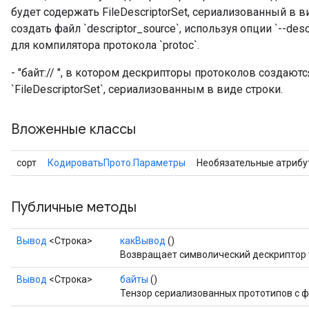
будет содержать FileDescriptorSet, сериализованный в
создать файл `descriptor_source`, используя опции `--descr
для компилятора протокола `protoc`.
- "байт://
", в котором дескрипторы протоколов создаются
`FileDescriptorSet`, сериализованным в виде строки.
Вложенные классы
сорт
КодироватьПрото.Параметры
Необязательные атрибу
Публичные методы
Вывод
<Строка>
какВывод
()
Возвращает символический дескриптор 
Вывод
<Строка>
байты
()
Тензор сериализованных прототипов с ф