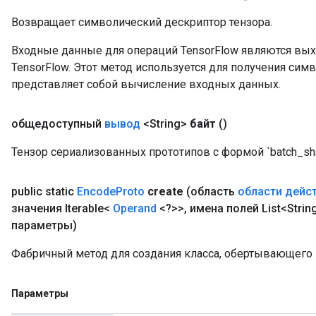
Возвращает символический дескриптор тензора.
Входные данные для операций TensorFlow являются вы
TensorFlow. Этот метод используется для получения сим
представляет собой вычисление входных данных.
общедоступный
вывод
<String>
байт
()
Тензор сериализованных прототипов с формой `batch_sh
public static
Encode
Proto
create
(область
области дейс
значения Iterable<
Operand
<?>>
,
имена полей List<Strin
параметры)
Фабричный метод для создания класса, обертывающего 
Параметры