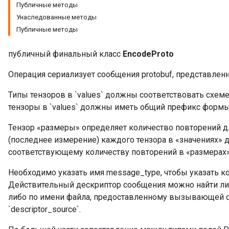
Публичные методы
Унаследованные методы
rBatch
Публичные методы
публичный финальный класс
EncodeProto
Batch
Операция сериализует сообщения protobuf, представлен
atch
Типы тензоров в `values` должны соответствовать схеме 
тензоры в `values` должны иметь общий префикс форм
Тензор «размеры» определяет количество повторений д
(последнее измерение) каждого тензора в «значениях»
соответствующему количеству повторений в «размерах»
Необходимо указать имя message_type, чтобы указать ко
Действительный дескриптор сообщения можно найти либ
либо по имени файла, предоставленному вызывающей ст
`descriptor_source`.