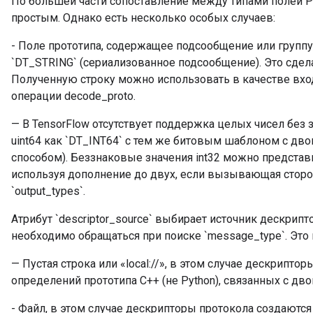
По большей части сопоставление между типами полей Pr
простым. Однако есть несколько особых случаев:
- Поле прототипа, содержащее подсообщение или группу
`DT_STRING` (сериализованное подсообщение). Это сдел
Полученную строку можно использовать в качестве вхо
операции decode_proto.
— В TensorFlow отсутствует поддержка целых чисел без
uint64 как `DT_INT64` с тем же битовым шаблоном с д
способом). Беззнаковые значения int32 можно представит
используя дополнение до двух, если вызывающая сторон
`output_types`.
Атрибут `descriptor_source` выбирает источник дескрип
необходимо обращаться при поиске `message_type`. Это
— Пустая строка или «local://», в этом случае дескрипто
определений прототипа C++ (не Python), связанных с д
- Файл, в этом случае дескрипторы протокола создаются 