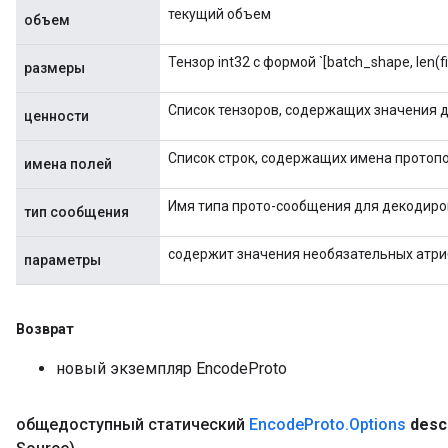
текущий объем
объем
Тензор int32 с формой `[batch_shape, len(f
размеры
Список тензоров, содержащих значения д
ценности
Список строк, содержащих имена протопо
имена полей
Имя типа прото-сообщения для декодиро
тип сообщения
rs
содержит значения необязательных атри
mParameters
параметры
rs
Parameters
Возврат
rParameters
новый экземпляр EncodeProto
Parameters
ters
общедоступный статический
Encode
Proto
.
Options
desc
arameters
meters