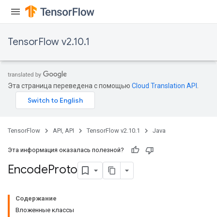
TensorFlow v2.10.1
Эта страница переведена с помощью
Cloud Translation API
.
ryTensorBatch
dTensorBatch
TensorFlow
API, API
TensorFlow v2.10.1
Java
Эта информация оказалась полезной?
Encode
Proto
Содержание
Вложенные классы