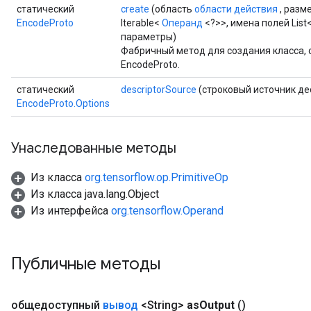
статический
create
(область
области действия
, разм
EncodeProto
Iterable<
Операнд
<?>>, имена полей List
параметры)
Фабричный метод для создания класса
EncodeProto.
статический
descriptorSource
(строковый источник де
EncodeProto.Options
Унаследованные методы
Из класса
org.tensorflow.op.PrimitiveOp
Из класса java.lang.Object
Из интерфейса
org.tensorflow.Operand
Публичные методы
общедоступный
вывод
<String>
as
Output
()