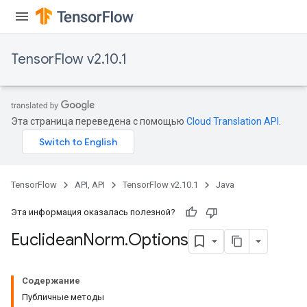
TensorFlow v2.10.1
Эта страница переведена с помощью
Cloud Translation API
.
rBatch
Batch
TensorFlow
API, API
TensorFlow v2.10.1
Java
atch
Эта информация оказалась полезной?
Euclidean
Norm
.
Options
Содержание
Публичные методы