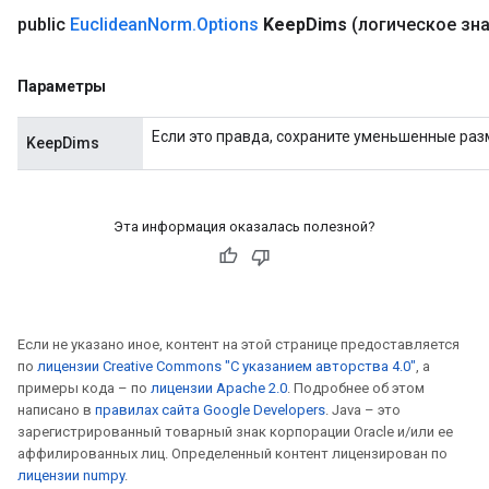
public
Euclidean
Norm
.
Options
Keep
Dims
(логическое зн
Параметры
Если это правда, сохраните уменьшенные раз
KeepDims
Эта информация оказалась полезной?
Если не указано иное, контент на этой странице предоставляется
по
лицензии Creative Commons "С указанием авторства 4.0"
, а
примеры кода – по
лицензии Apache 2.0
. Подробнее об этом
написано в
правилах сайта Google Developers
. Java – это
зарегистрированный товарный знак корпорации Oracle и/или ее
аффилированных лиц. Определенный контент лицензирован по
лицензии numpy
.