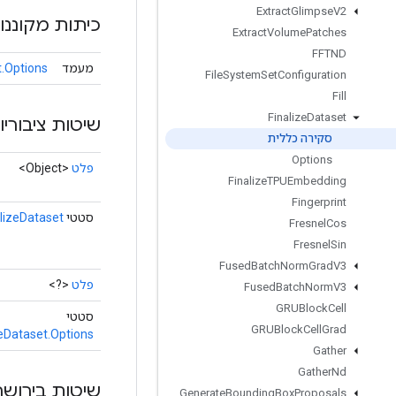
Extract
Glimpse
V2
כיתות מקוננו
Extract
Volume
Patches
FFTND
מעמד
t.Options
File
System
Set
Configuration
Fill
Finalize
Dataset
שיטות ציבוריו
סקירה כללית
Options
פלט
<Object>
Finalize
TPUEmbedding
Fingerprint
סטטי
alizeDataset
Fresnel
Cos
Fresnel
Sin
Fused
Batch
Norm
Grad
V3
פלט
<?>
Fused
Batch
Norm
V3
GRUBlock
Cell
סטטי
GRUBlock
Cell
Grad
zeDataset.Options
Gather
Gather
Nd
שיטות בירושה
Generate
Bounding
Box
Proposals