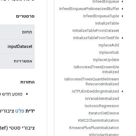
Infeed
Enqueue
Infeed
Enqueue
Prelinearized
Buffer
פרמטרים
Infeed
Enqueue
Tuple
Initialize
Table
Initialize
Table
From
Dataset
תְחוּם
Initialize
Table
From
Text
File
Inplace
Add
inputDataset
Inplace
Sub
Inplace
Update
אפשרויות
Is
Boosted
Trees
Ensemble
Initialized
Is
Boosted
Trees
Quantile
Stream
החזרות
Resource
Initialized
Is
TPUEmbedding
Initialized
מופע חדש של izeDataset
Is
Variable
Initialized
Isotonic
Regression
ידית
פלט
ציבורית
Iterator
Get
Device
KMC2Chain
Initialization
ציבורי סטטי
Ref)
Kmeans
Plus
Plus
Initialization
Kth
Order
Statistic