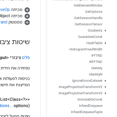
Get
Element
At
Index
מכיתה
tiveOp
Get
Options
מכיתה java.lang.Object
Get
Session
Handle
מממשק
rand
Get
Session
Tensor
Gradients
Guarantee
Const
שיטות ציבו
Hash
Table
Histogram
Fixed
Width
IFFTND
פלט
ציבורי <Object>
put
IRFFTND
מחזירה את הידית 
Identity
Identity
N
Ignore
Errors
Dataset
המייצגת את חישוב
Image
Projective
Transform
V2
Image
Projective
Transform
V3
List<Class<?>>
Immutable
Const
tions
.
.
.
options)
Infeed
Dequeue
Infeed
Dequeue
Tuple
שיטת מפעל ליצירת מחלקה 