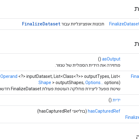
ת
Finalize
Dataset
FinalizeDatase
תכונות אופציונליות עבור
ת
()
asOutput
מחזירה את הידית הסמלית של טנזור.
,
Operand
<?> inputDataset, List<Class<?>> outputTypes, List<
Fin
Shape
> outputShapes,
Options...
options)
שיטת מפעל ליצירת מחלקה העוטפת פעולת FinalizeDataset חדשה.
ידית
()
hasCapturedRef
(בוליאני hasCapturedRef)
Finali