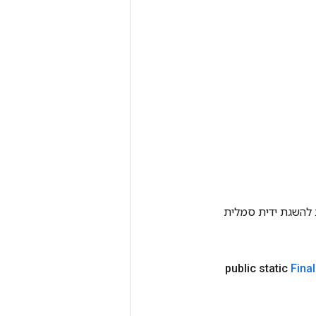
Tenso אחרת. שיטה זו משמשת להשגת ידית סמלית
public static
Final