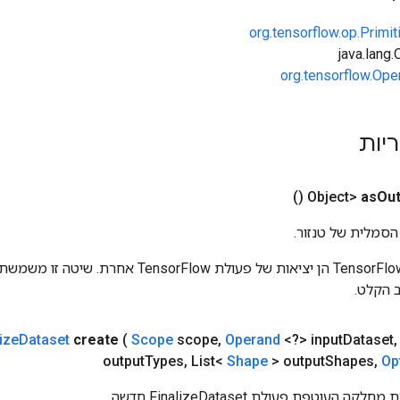
org.tensorflow.op.Primi
org.tensorflow.Ope
ריות
()
as
Out
הסמלית של טנזור.
כניסות לפעולות TensorFlow הן יציאות של פעולת rFlow
 הקלט.
ize
Dataset
create
(
Scope
scope
,
Operand
<?> input
Dataset
,
output
Types
,
List<
Shape
> output
Shapes
,
Op
העוטפת פעולת FinalizeDataset חדשה.