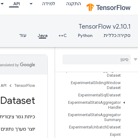
התקנה
למידה
API
ExperimentalLatencyStatsDataset
ExperimentalMatchingFilesDatase
t
ExperimentalMaxIntraOpParallelis
TensorFlow v2.10.1
mDataset
סקירה כללית
Python
C++
Java
עוד
ExperimentalParseExampleDataset
Experimental
Private
Thread
Pool
Dataset
Experimental
Random
Dataset
Experimental
Rebatch
Dataset
Experimental
Set
Stats
Aggregator
Dataset
Experimental
Sliding
Window
API
TensorFlow
Dataset
Experimental
Sql
Dataset
Dataset
Experimental
Stats
Aggregator
Handle
Experimental
Stats
Aggregator
כיתת גמר ציבורית
Summary
Experimental
Unbatch
Dataset
יוצר מערך נתונים 
Expint