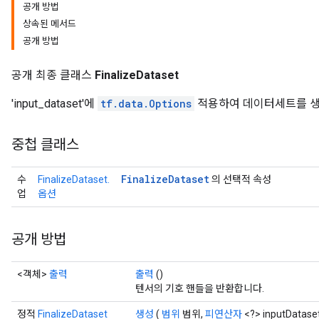
공개 방법
상속된 메서드
공개 방법
공개 최종 클래스
FinalizeDataset
'input_dataset'에
tf.data.Options
적용하여 데이터세트를 생
중첩 클래스
Finalize
Dataset
수
FinalizeDataset.
의 선택적 속성
업
옵션
공개 방법
<객체>
출력
출력
()
텐서의 기호 핸들을 반환합니다.
정적
FinalizeDataset
생성
(
범위
범위,
피연산자
<?> inputDatas