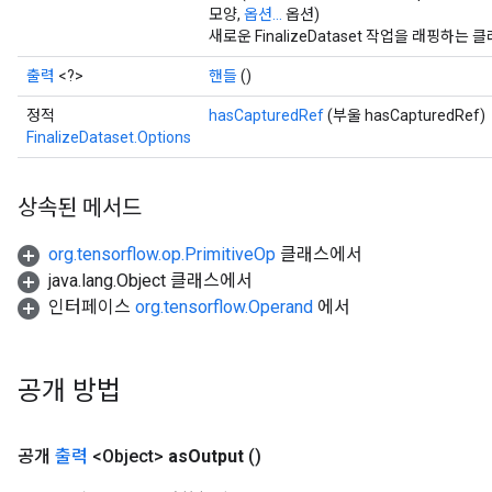
모양,
옵션...
옵션)
새로운 FinalizeDataset 작업을 래핑하
출력
<?>
핸들
()
정적
hasCapturedRef
(부울 hasCapturedRef)
FinalizeDataset.Options
상속된 메서드
org.tensorflow.op.PrimitiveOp
클래스에서
java.lang.Object 클래스에서
인터페이스
org.tensorflow.Operand
에서
공개 방법
공개
출력
<Object>
as
Output
()