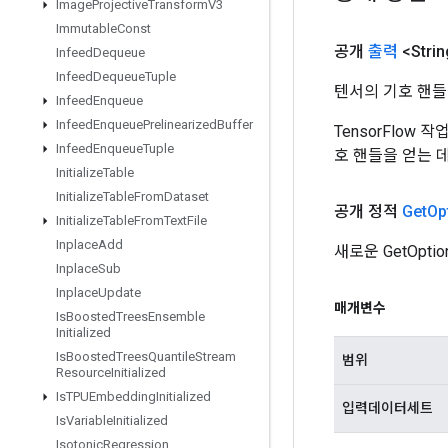
Image
Projective
Transform
V3
Immutable
Const
공개
출력
<Strin
Infeed
Dequeue
Infeed
Dequeue
Tuple
텐서의 기호 핸들
Infeed
Enqueue
Infeed
Enqueue
Prelinearized
Buffer
TensorFlow
Infeed
Enqueue
Tuple
호 핸들을 얻는 
Initialize
Table
Initialize
Table
From
Dataset
공개 정적
Get
Op
Initialize
Table
From
Text
File
Inplace
Add
새로운 GetOp
Inplace
Sub
Inplace
Update
매개변수
Is
Boosted
Trees
Ensemble
Initialized
Is
Boosted
Trees
Quantile
Stream
범위
Resource
Initialized
Is
TPUEmbedding
Initialized
입력데이터세트
Is
Variable
Initialized
Isotonic
Regression