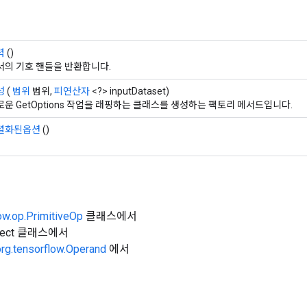
력
()
서의 기호 핸들을 반환합니다.
성
(
범위
범위,
피연산자
<?> inputDataset)
로운 GetOptions 작업을 래핑하는 클래스를 생성하는 팩토리 메서드입니다.
렬화된옵션
()
ow.op.PrimitiveOp
클래스에서
Object 클래스에서
org.tensorflow.Operand
에서