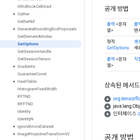
GRUBlock
Cell
Grad
공개 방법
Gather
Gather
Nd
출력
<문자
출
Generate
Bounding
Box
Proposals
열>
텐
Get
Element
At
Index
정적
생
Get
Options
GetOptions
새
Get
Session
Handle
출력
<문자
직
Get
Session
Tensor
열>
Gradients
Guarantee
Const
Hash
Table
상속된 메서드
Histogram
Fixed
Width
IFFTND
org.tensorfl
IRFFTND
java.lang.
Identity
인터페이스
Identity
N
Ignore
Errors
Dataset
Image
Projective
Transform
V2
공개 방법