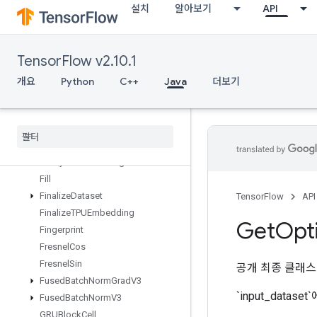
설치
알아보기
API
ExperimentalSqlDataset
ExperimentalStatsAggregatorHandle
ExperimentalStatsAggregatorSum
TensorFlow v2.10.1
mary
ExperimentalUnbatchDataset
개요
Python
C++
Java
더보기
Expint
Extract
Glimpse
V2
Extract
Volume
Patches
FFTND
File
System
Set
Configuration
Fill
Finalize
Dataset
TensorFlow
API
Finalize
TPUEmbedding
Get
Opt
Fingerprint
Fresnel
Cos
Fresnel
Sin
공개 최종 클래
Fused
Batch
Norm
Grad
V3
`input_datase
Fused
Batch
Norm
V3
GRUBlock
Cell