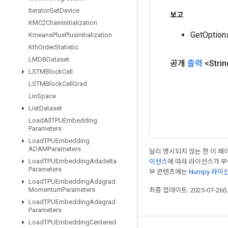
Iterator
Get
Device
보고
KMC2Chain
Initialization
GetOpti
Kmeans
Plus
Plus
Initialization
Kth
Order
Statistic
LMDBDataset
공개
출력
<Strin
LSTMBlock
Cell
LSTMBlock
Cell
Grad
Lin
Space
List
Dataset
Load
All
TPUEmbedding
Parameters
Load
TPUEmbedding
ADAMParameters
달리 명시되지 않는 한 이 
Load
TPUEmbedding
Adadelta
이선스
에 따라 라이선스가 
Parameters
부 콘텐츠에는
Numpy 라이
Load
TPUEmbedding
Adagrad
Momentum
Parameters
최종 업데이트: 2025-07-26(
Load
TPUEmbedding
Adagrad
Parameters
Load
TPUEmbedding
Centered