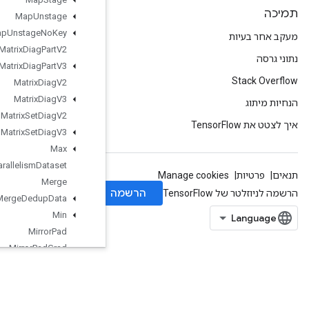
Map
Unstage
Map
Unstage
No
Key
Matrix
Diag
Part
V2
Matrix
Diag
Part
V3
Matrix
Diag
V2
Matrix
Diag
V3
Matrix
Set
Diag
V2
Matrix
Set
Diag
V3
Max
Max
Intra
Op
Parallelism
Dataset
Merge
Merge
Dedup
Data
Min
Mirror
Pad
Mirror
Pad
Grad
Mlir
Passthrough
Op
Mul
No
Nan
Mutable
Dense
Hash
Table