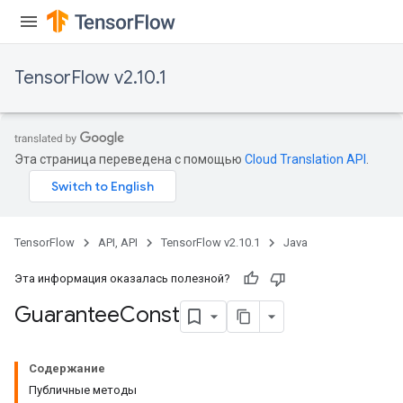
TensorFlow v2.10.1
Эта страница переведена с помощью
Cloud Translation API
.
TensorFlow
API, API
TensorFlow v2.10.1
Java
Эта информация оказалась полезной?
Guarantee
Const
Содержание
Публичные методы