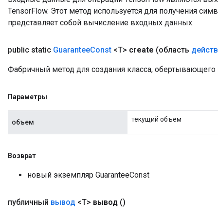
TensorFlow. Этот метод используется для получения сим
представляет собой вычисление входных данных.
rs
mParameters
public static
Guarantee
Const
<T>
create
(область
действ
rs
Parameters
Фабричный метод для создания класса, обертывающего 
rParameters
Параметры
Parameters
ters
текущий объем
объем
arameters
meters
rs
Возврат
tDescentParameters
новый экземпляр GuaranteeConst
публичный
вывод
<T>
вывод
()