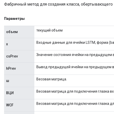
Фабричный метод для создания класса, обертывающего 
Параметры
текущий объем
объем
Входные данные для ячейки LSTM, форма (bat
х
Значение состояния ячейки на предыдущем 
csPrev
ize
Вывод предыдущей ячейки на предыдущем в
hPrev
Весовая матрица.
ш
Весовая матрица для подключения глазка вх
ВЦИ
Requantize
ize
Весовая матрица для подключения глазка дл
WCF
AndReluAndRequantize
u