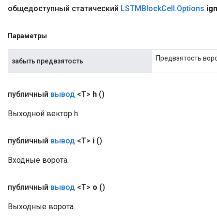
общедоступный статический
LSTMBlock
Cell
.
Options
ig
Параметры
Предвзятость вор
забыть предвзятость
публичный
вывод
<T>
h
()
Выходной вектор h.
публичный
вывод
<T>
i
()
Входные ворота.
публичный
вывод
<T>
o
()
Выходные ворота.