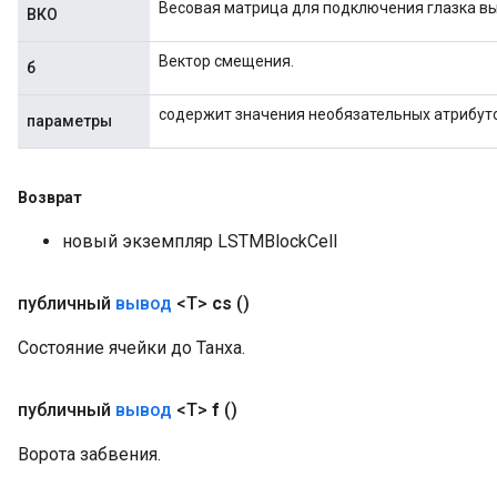
Весовая матрица для подключения глазка вы
ВКО
uAndRequantize
Вектор смещения.
б
AndRelu
содержит значения необязательных атрибут
параметры
AndReluAndRequantize
ize
Возврат
Requantize
новый экземпляр LSTMBlockCell
ize
публичный
вывод
<T>
cs
()
Состояние ячейки до Танха.
публичный
вывод
<T>
f
()
Ворота забвения.