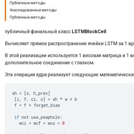
Публичные методы
Унаследованные методы
Публичные методы
публичный финальный класс
LSTMBlockCell
Вычисляет прямое распространение ячейки LSTM за 1 в
rs
В этой реализации используется 1 весовая матрица и 1 
mParameters
дополнительное соединение с глазком.
rs
Эта операция ядра реализует следующие математически
Parameters
rParameters
xh
=
[
x
,
h_prev
]
Parameters
[
i
,
f
,
ci
,
o
]
=
xh
*
w
+
b
f
=
f
+
forget_bias
ters
arameters
if
not
use_peephole
:
meters
wci
=
wcf
=
wco
=
0
rs
tDescentParameters