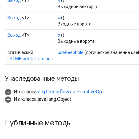
Выход
<Т>
ч
()
Выходной вектор h.
Выход
<Т>
я
()
Входные ворота.
Выход
<Т>
о
()
Выходные ворота.
статический
usePeephole
(логическое значение use
LSTMBlockCell.Options
Унаследованные методы
Из класса
org.tensorflow.op.PrimitiveOp
Из класса java.lang.Object
Публичные методы