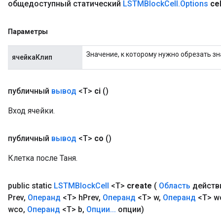
общедоступный статический
LSTMBlock
Cell
.
Options
cel
Параметры
Значение, к которому нужно обрезать зн
ячейкаКлип
публичный
вывод
<T>
ci
()
Вход ячейки.
публичный
вывод
<T>
co
()
Клетка после Таня.
public static
LSTMBlock
Cell
<T>
create
(
Область
действ
Prev
,
Операнд
<T> h
Prev
,
Операнд
<T> w
,
Операнд
<T> w
wco
,
Операнд
<T> b
,
Опции
.
.
.
опции)