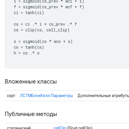
i
=
sigmoid
(
cs_prev
*
wci
+
i
)
f
=
sigmoid
(
cs_prev
*
wcf
+
f
)
ci
=
tanh
(
ci
)
cs
=
ci
.
*
i
+
cs_prev
.
*
f
cs
=
clip
(
cs
,
cell_clip
)
o
=
sigmoid
(
cs
*
wco
+
o
)
co
=
tanh
(
cs
)
h
=
co
.
*
o
Вложенные классы
сорт
ЛСТМБлокКелл.Параметры
Дополнительные атрибут
Публичные методы
статический
cellClip
(Float cellClip)