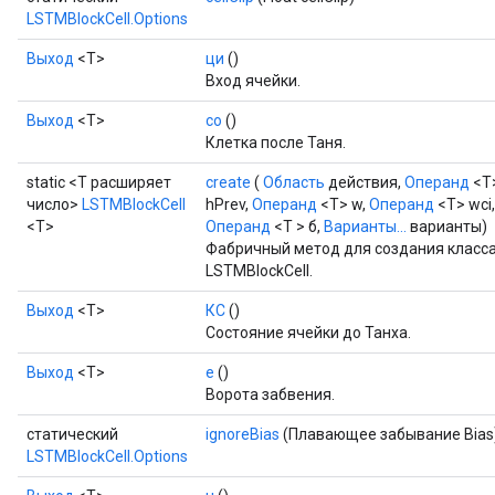
LSTMBlockCell.Options
Выход
<Т>
ци
()
Вход ячейки.
Выход
<Т>
со
()
Клетка после Таня.
static <T расширяет
create
(
Область
действия,
Операнд
<T>
число>
LSTMBlockCell
hPrev,
Операнд
<T> w,
Операнд
<T> wci
<T>
Операнд
<T > б,
Варианты...
варианты)
Фабричный метод для создания класс
LSTMBlockCell.
Выход
<Т>
КС
()
Состояние ячейки до Танха.
Выход
<Т>
е
()
Ворота забвения.
статический
ignoreBias
(Плавающее забывание Bias
LSTMBlockCell.Options