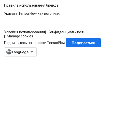
Правила использования бренда
Указать TensorFlow как источник
Условия использования
Конфиденциальность
Manage cookies
m
Подписаться
Подпишитесь на новости TensorFlow
rs
eters
ntumParameters
ters
ropParameters
s
atorParameters
ghtParameters
meters