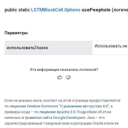
public static
LSTMBlock
Cell
.
Options
use
Peephole
(логич
Параметры
Использовать ли 
использоватьГлазок
Эта информация оказалась полезной?
Если не указано иное, контент на этой странице предоставляется
по
лицензии Creative Commons "С указанием авторства 4.0"
, а
примеры кода – по
лицензии Apache 2.0
. Подробнее об этом
написано в
правилах сайта Google Developers
. Java – это
зарегистрированный товарный знак корпорации Oracle и/или ее