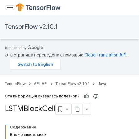
TensorFlow v2.10.1
Эта страница переведена с помощью
Cloud Translation API
.
TensorFlow
API, API
TensorFlow v2.10.1
Java
Эта информация оказалась полезной?
LSTMBlock
Cell
Содержание
Вложенные классы