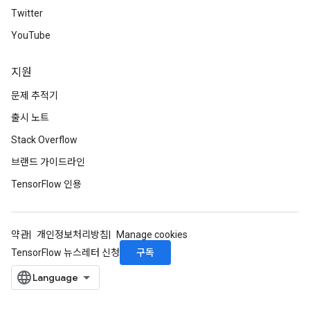
Twitter
YouTube
ize
지원
문제 추적기
출시 노트
Requantize
Stack Overflow
ize
AndReluAndRequantize
브랜드 가이드라인
u
TensorFlow 인용
uAndRequantize
약관
개인정보처리방침
Manage cookies
AndRelu
구독
TensorFlow 뉴스레터 신청
AndReluAndRequantize
ize