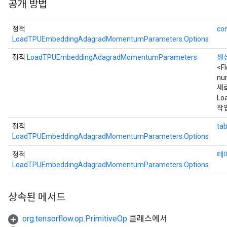
공개 방법
정적
con
LoadTPUEmbeddingAdagradMomentumParameters.Options
정적
LoadTPUEmbeddingAdagradMomentumParameters
생
<F
nu
새
Lo
작
정적
tab
LoadTPUEmbeddingAdagradMomentumParameters.Options
정적
테
LoadTPUEmbeddingAdagradMomentumParameters.Options
상속된 메서드
org.tensorflow.op.PrimitiveOp
클래스에서