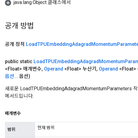
java.lang.Object 클래스에서
공개 방법
공개 정적
Load
TPUEmbedding
Adagrad
Momentum
Paramet
public static
Load
TPUEmbedding
Adagrad
Momentum
Param
<Float> 매개변수
,
Operand
<Float> 누산기
,
Operand
<Float
옵션
.
.
.
옵션)
새로운 LoadTPUEmbeddingAdagradMomentumParame
메서드입니다.
매개변수
현재 범위
범위