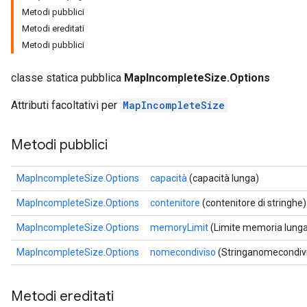
Metodi pubblici
Metodi ereditati
Metodi pubblici
classe statica pubblica
MapIncompleteSize.Options
Attributi facoltativi per
MapIncompleteSize
Metodi pubblici
MapIncompleteSize.Options
capacità
(capacità lunga)
MapIncompleteSize.Options
contenitore
(contenitore di stringhe)
MapIncompleteSize.Options
memoryLimit
(Limite memoria lung
MapIncompleteSize.Options
nomecondiviso
(Stringanomecondiv
Metodi ereditati