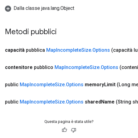
Dalla classe java.lang.Object
Metodi pubblici
capacità
pubblica
Map
Incomplete
Size
.
Options
(capacità l
contenitore
pubblico
Map
Incomplete
Size
.
Options
(conteni
public
Map
Incomplete
Size
.
Options
memory
Limit
(Long m
public
Map
Incomplete
Size
.
Options
shared
Name
(String s
Questa pagina è stata utile?