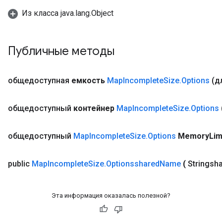
Из класса java.lang.Object
Публичные методы
общедоступная
емкость
Map
Incomplete
Size
.
Options
(д
общедоступный
контейнер
Map
Incomplete
Size
.
Options
общедоступный
Map
Incomplete
Size
.
Options
Memory
Lim
public
Map
Incomplete
Size
.
Optionsshared
Name
(
Stringsh
Эта информация оказалась полезной?