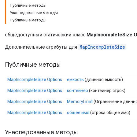
Публичные методы
Унаследованные методы
Публичные методы
общедоступный статический класс
MapIncompleteSize.O
Дополнительные атрибуты для
MapIncompleteSize
Публичные методы
MapIncompleteSize.Options
емкость
(длинная емкость)
MapIncompleteSize.Options
контейнер
(контейнер строк)
MapIncompleteSize.Options
MemoryLimit
(Ограничение длинно
MapIncompleteSize.Options
общее имя
(строка общее имя)
Унаследованные методы