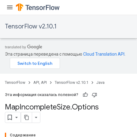
ters
arameters
meters
TensorFlow v2.10.1
rs
tDescentParameters
Эта страница переведена с помощью
Cloud Translation API
.
TensorFlow
API, API
TensorFlow v2.10.1
Java
Эта информация оказалась полезной?
Map
Incomplete
Size
.
Options
Содержание