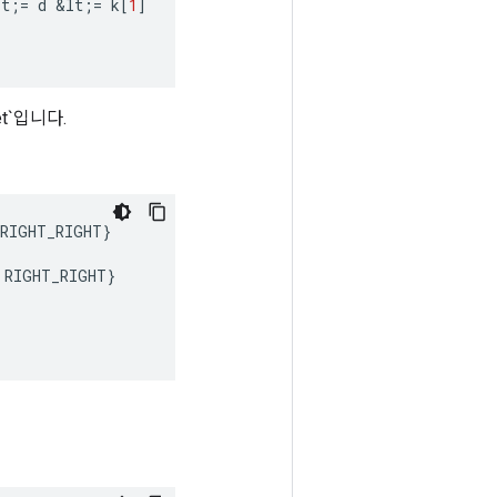
lt
;
=
d
&
lt
;
=
k
[
1
]
fset`입니다.
RIGHT_RIGHT
}
RIGHT_RIGHT
}