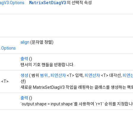
Matrix
Set
Diag
V3
agV3.Options
의 선택적 속성
align
(문자열 정렬)
.Options
출력
()
텐서의 기호 핸들을 반환합니다.
생성
( 범위
범위
,
피연산자
<T> 입력,
피연산자
<T> 대각선,
피연
3
<T>
션)
새로운 MatrixSetDiagV3 작업을 래핑하는 클래스를 생성하는 
출력
()
`output.shape = input.shape`를 사용하여 `r+1` 순위를 지정합니