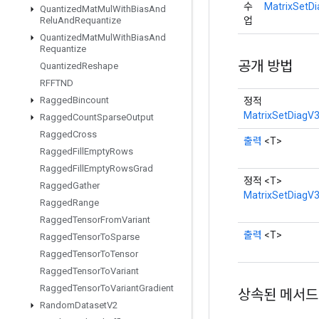
수
MatrixSetDi
Quantized
Mat
Mul
With
Bias
And
업
Relu
And
Requantize
Quantized
Mat
Mul
With
Bias
And
Requantize
공개 방법
Quantized
Reshape
RFFTND
Ragged
Bincount
정적
MatrixSetDiagV3
Ragged
Count
Sparse
Output
Ragged
Cross
출력
<T>
Ragged
Fill
Empty
Rows
Ragged
Fill
Empty
Rows
Grad
정적 <T>
Ragged
Gather
MatrixSetDiagV
Ragged
Range
Ragged
Tensor
From
Variant
출력
<T>
Ragged
Tensor
To
Sparse
Ragged
Tensor
To
Tensor
Ragged
Tensor
To
Variant
Ragged
Tensor
To
Variant
Gradient
상속된 메서드
Random
Dataset
V2