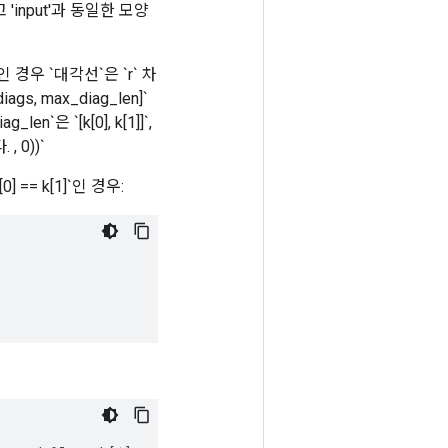
 'input'과 동일한 모양
1]`인 경우 `대각선`은 `r` 차
diags, max_diag_len]`
en`은 `[k[0], k[1]]`,
, 0))`
] == k[1]`인 경우: