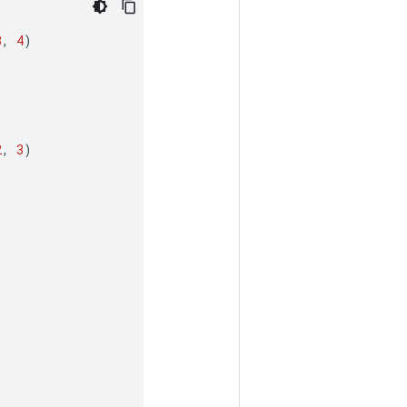
3
,
4
)
2
,
3
)