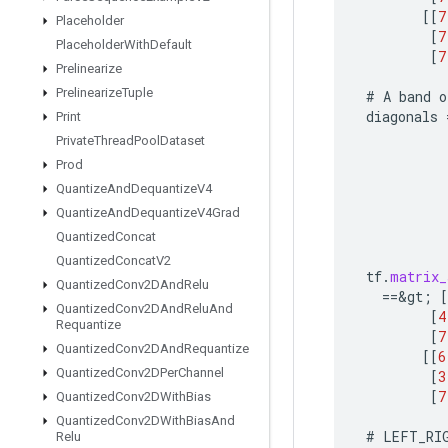
[[
7
Placeholder
[
7
Placeholder
With
Default
[
7
Prelinearize
Prelinearize
Tuple
#
A
band
o
diagonals
Print
Private
Thread
Pool
Dataset
Prod
Quantize
And
Dequantize
V4
Quantize
And
Dequantize
V4Grad
Quantized
Concat
Quantized
Concat
V2
tf
.
matrix_
Quantized
Conv2DAnd
Relu
==
&
gt
;
[
Quantized
Conv2DAnd
Relu
And
[
4
Requantize
[
7
Quantized
Conv2DAnd
Requantize
[[
6
Quantized
Conv2DPer
Channel
[
3
[
7
Quantized
Conv2DWith
Bias
Quantized
Conv2DWith
Bias
And
#
LEFT_RI
Relu