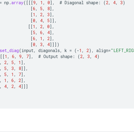
=
np
.
array
(
[[[
9
,
1
,
0
]
,
#
Diagonal
shape
:
(
2
,
4
,
3
)
[
6
,
5
,
8
]
,
[
1
,
2
,
3
]
,
[
0
,
4
,
5
]]
,
[[
1
,
2
,
0
]
,
[
5
,
6
,
4
]
,
[
6
,
1
,
2
]
,
[
0
,
3
,
4
]]]
)
set_diag
(
input
,
diagonals
,
k
=
(
-
1
,
2
),
align
=
"LEFT_RIG
[[
1
,
6
,
9
,
7
]
,
#
Output
shape
:
(
2
,
3
,
4
)
,
2
,
5
,
1
]
,
,
5
,
3
,
8
]]
,
,
5
,
1
,
7
]
,
,
1
,
6
,
2
]
,
,
4
,
2
,
4
]]]