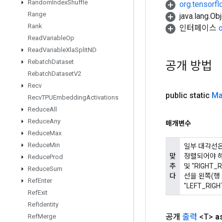
Random
Index
Shuffle
org.tensorfl
Range
java.lang.
Rank
인터페이스
Read
Variable
Op
Read
Variable
Xla
Split
ND
Rebatch
Dataset
공개 방법
Rebatch
Dataset
V2
Recv
public static
Ma
Recv
TPUEmbedding
Activations
Reduce
All
Reduce
Any
매개변수
Reduce
Max
Reduce
Min
일부 대각선은 
맞
정렬되어야 하는
Reduce
Prod
추
및 "RIGHT
Reduce
Sum
다
선을 왼쪽(행
Ref
Enter
"LEFT_RI
Ref
Exit
Ref
Identity
공개
출력
<T>
a
Ref
Merge