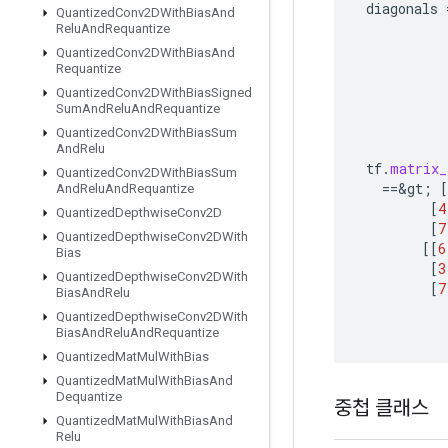
diagonals
Quantized
Conv2DWith
Bias
And
Relu
And
Requantize
Quantized
Conv2DWith
Bias
And
Requantize
Quantized
Conv2DWith
Bias
Signed
Sum
And
Relu
And
Requantize
Quantized
Conv2DWith
Bias
Sum
And
Relu
tf
.
matrix_
Quantized
Conv2DWith
Bias
Sum
==
&
gt
;
[
And
Relu
And
Requantize
[
4
Quantized
Depthwise
Conv2D
[
7
Quantized
Depthwise
Conv2DWith
[[
6
Bias
[
3
Quantized
Depthwise
Conv2DWith
[
7
Bias
And
Relu
Quantized
Depthwise
Conv2DWith
Bias
And
Relu
And
Requantize
Quantized
Mat
Mul
With
Bias
Quantized
Mat
Mul
With
Bias
And
Dequantize
중첩 클래스
Quantized
Mat
Mul
With
Bias
And
Relu