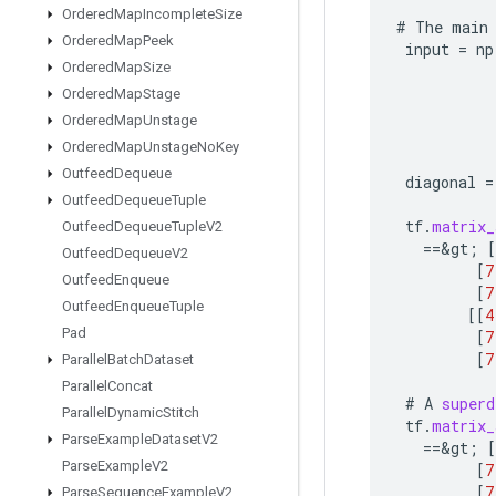
Ordered
Map
Incomplete
Size
#
The
main
Ordered
Map
Peek
input
=
np
Ordered
Map
Size
Ordered
Map
Stage
Ordered
Map
Unstage
Ordered
Map
Unstage
No
Key
Outfeed
Dequeue
diagonal
=
Outfeed
Dequeue
Tuple
tf
.
matrix_
Outfeed
Dequeue
Tuple
V2
==
&
gt
;
[
Outfeed
Dequeue
V2
[
7
Outfeed
Enqueue
[
7
Outfeed
Enqueue
Tuple
[[
4
Pad
[
7
[
7
Parallel
Batch
Dataset
Parallel
Concat
#
A
superd
Parallel
Dynamic
Stitch
tf
.
matrix_
Parse
Example
Dataset
V2
==
&
gt
;
[
Parse
Example
V2
[
7
[
7
Parse
Sequence
Example
V2