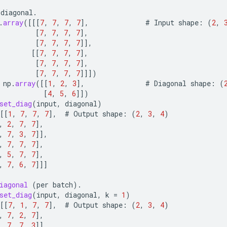
diagonal
.
.
array
(
[[[
7
,
7
,
7
,
7
]
,
#
Input
shape
:
(
2
,
[
7
,
7
,
7
,
7
]
,
[
7
,
7
,
7
,
7
]]
,
[[
7
,
7
,
7
,
7
]
,
[
7
,
7
,
7
,
7
]
,
[
7
,
7
,
7
,
7
]]]
)
np
.
array
(
[[
1
,
2
,
3
]
,
#
Diagonal
shape
:
(
[
4
,
5
,
6
]]
)
set_diag
(
input
,
diagonal
)
[[
1
,
7
,
7
,
7
]
,
#
Output
shape
:
(
2
,
3
,
4
)
,
2
,
7
,
7
]
,
,
7
,
3
,
7
]]
,
,
7
,
7
,
7
]
,
,
5
,
7
,
7
]
,
,
7
,
6
,
7
]]]
iagonal
(
per
batch
).
set_diag
(
input
,
diagonal
,
k
=
1
)
[[
7
,
1
,
7
,
7
]
,
#
Output
shape
:
(
2
,
3
,
4
)
,
7
,
2
,
7
]
,
,
7
,
7
,
3
]]
,