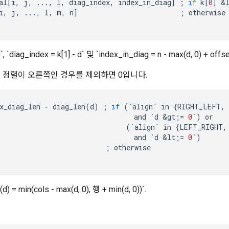
al
[
i
,
j
,
...,
l
,
diag_index
,
index_in_diag
]
;
if
k
[
0
]
&
i
,
j
,
...,
l
,
m
,
n
]
;
otherwise
, `diag_index = k[1] - d` 및 `index_in_diag = n - max(d, 0) + of
선 정렬이 오른쪽인 경우를 제외하면 0입니다.
x_diag_len
-
diag_len
(
d
)
;
if
(
`
align
`
in
{
RIGHT_LEFT
,
and
`
d
&
gt
;
=
0
`
)
or
(
`
align
`
in
{
LEFT_RIGHT
,
and
`
d
&
lt
;
=
0
`
)
;
otherwise
 = min(cols - max(d, 0), 행 + min(d, 0))`.