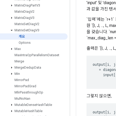
'input' 및 '
Matrix
Diag
Part
V3
과 값을 가진 텐
Matrix
Diag
V2
Matrix
Diag
V3
`입력`에는 `r+1` 차
Matrix
Set
Diag
V2
원 `[I, J, ..., 
Matrix
Set
Diag
V3
을 갖습니다. `num_d
개요
`max_diag_len 
Options
출력은 `[I, J, .
Max
Max
Intra
Op
Parallelism
Dataset
Merge
output
[
i
,
j
Merge
Dedup
Data
=
diagon
Min
input
[
Mirror
Pad
Mirror
Pad
Grad
Mlir
Passthrough
Op
그렇지 않으면,
Mul
No
Nan
Mutable
Dense
Hash
Table
Mutable
Hash
Table
output
[
i
,
j