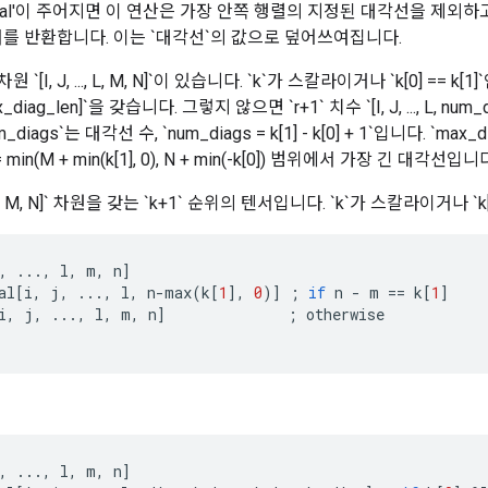
diagonal'이 주어지면 이 연산은 가장 안쪽 행렬의 지정된 대각선을 제외하고
서를 반환합니다. 이는 `대각선`의 값으로 덮어쓰여집니다.
원 `[I, J, ..., L, M, N]`이 있습니다. `k`가 스칼라이거나 `k[0] == k[
L, max_diag_len]`을 갖습니다. 그렇지 않으면 `r+1` 치수 `[I, J, ..., L, num_
iags`는 대각선 수, `num_diags = k[1] - k[0] + 1`입니다. `max_diag_l
= min(M + min(k[1], 0), N + min(-k[0]) 범위에서 가장 긴 대각선입니다. 
.., L, M, N]` 차원을 갖는 `k+1` 순위의 텐서입니다. `k`가 스칼라이거나 `k[0
,
...,
l
,
m
,
n
]
al
[
i
,
j
,
...,
l
,
n
-
max
(
k
[
1
]
,
0
)
]
;
if
n
-
m
==
k
[
1
]
i
,
j
,
...,
l
,
m
,
n
]
;
otherwise
,
...,
l
,
m
,
n
]