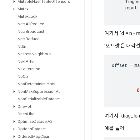
=
diagon
Mutable
Hash
Table
Of
Tensors
input
[
Mutex
Mutex
Lock
Nccl
All
Reduce
Nccl
Broadcast
여기서 `d = n - m`
Nccl
Reduce
'오프셋'은 대각
Ndtri
Nearest
Neighbors
Next
After
offset
=
ma
Next
Iteration
No
Op
Non
Deterministic
Ints
0
Non
Max
Suppression
V5
Non
Serializable
Dataset
One
Hot
Ones
Like
여기서 `diag_len(d)
Optimize
Dataset
V2
예를 들어:
Options
Dataset
Ordered
Map
Clear