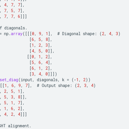
,
4
,
7
,
7
]
,
,
7
,
5
,
7
]
,
,
7
,
7
,
6
]]]
f
diagonals
.
=
np
.
array
(
[[[
0
,
9
,
1
]
,
#
Diagonal
shape
:
(
2
,
4
,
3
)
[
6
,
5
,
8
]
,
[
1
,
2
,
3
]
,
[
4
,
5
,
0
]]
,
[[
0
,
1
,
2
]
,
[
5
,
6
,
4
]
,
[
6
,
1
,
2
]
,
[
3
,
4
,
0
]]]
)
set_diag
(
input
,
diagonals
,
k
=
(
-
1
,
2
))
[[
1
,
6
,
9
,
7
]
,
#
Output
shape
:
(
2
,
3
,
4
)
,
2
,
5
,
1
]
,
,
5
,
3
,
8
]]
,
,
5
,
1
,
7
]
,
,
1
,
6
,
2
]
,
,
4
,
2
,
4
]]]
GHT
alignment
.