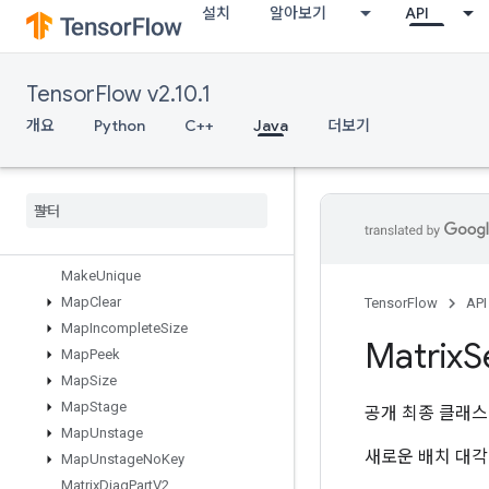
설치
알아보기
API
LoadTPUEmbeddingStochasticGradientDescentParameters
LookupTableExport
LookupTableFind
TensorFlow v2.10.1
LookupTableImport
LookupTableInsert
개요
Python
C++
Java
더보기
LookupTableRemove
Lookup
Table
Size
Loop
Cond
Lower
Bound
Lu
Make
Unique
Map
Clear
TensorFlow
API
Map
Incomplete
Size
Matrix
S
Map
Peek
Map
Size
Map
Stage
공개 최종 클래
Map
Unstage
새로운 배치 대각
Map
Unstage
No
Key
Matrix
Diag
Part
V2