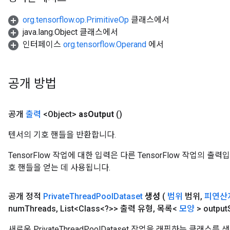
AndRelu
AndReluAndRequantize
org.tensorflow.op.PrimitiveOp
클래스에서
java.lang.Object 클래스에서
ize
인터페이스
org.tensorflow.Operand
에서
Requantize
ize
공개 방법
공개
출력
<Object>
as
Output
()
텐서의 기호 핸들을 반환합니다.
TensorFlow 작업에 대한 입력은 다른 TensorFlow 작업의 
호 핸들을 얻는 데 사용됩니다.
공개 정적
Private
Thread
Pool
Dataset
생성
(
범위
범위
,
피연산
num
Threads
,
List<Class<?>> 출력 유형
,
목록<
모양
> output
새로운 PrivateThreadPoolDataset 작업을 래핑하는 클래