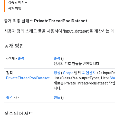
상속된 메서드
공개 방법
공개 최종 클래스
PrivateThreadPoolDataset
사용자 정의 스레드 풀을 사용하여 'input_dataset'을 계산하는
ize
공개 방법
<객체>
출력
출력
()
텐서의 기호 핸들을 반환합니다.
정적
생성
(
Scope
범위,
피연산자
<?> inputD
Requantize
PrivateThreadPoolDataset
List<Class<?>> outputTypes, List<
Sh
ize
새로운 PrivateThreadPoolData
AndReluAndRequantize
니다.
u
출력
<?>
핸들
()
uAndRequantize
상속된 메서드