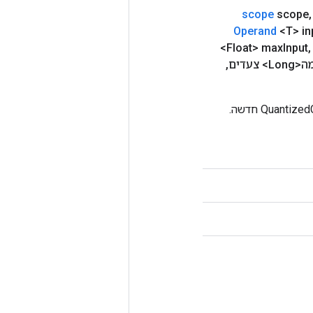
scope
scope
,
Operand
<T> in
<Float> max
Input
,
> צעדים
,