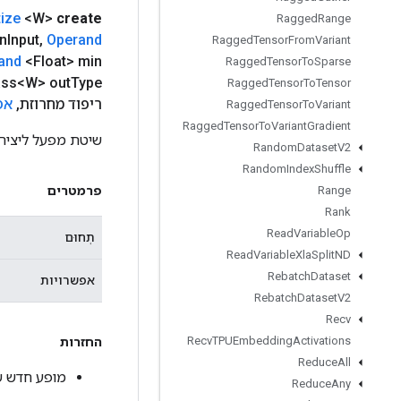
ize
<W>
create
Ragged
Range
n
Input
,
Operand
Ragged
Tensor
From
Variant
and
<Float> min
Ragged
Tensor
To
Sparse
ss<W> out
Type
Ragged
Tensor
To
Tensor
ריפוד מחרוזת
,
אפ
Ragged
Tensor
To
Variant
Ragged
Tensor
To
Variant
Gradient
שיטת מפעל ליצירת מחלקה העוטפת פעול
Random
Dataset
V2
Random
Index
Shuffle
פרמטרים
Range
Rank
Read
Variable
Op
תְחוּם
Read
Variable
Xla
Split
ND
Rebatch
Dataset
אפשרויות
Rebatch
Dataset
V2
Recv
Recv
TPUEmbedding
Activations
החזרות
Reduce
All
מופע חדש של nv2DWithBiasAndReluAndRequantize
Reduce
Any