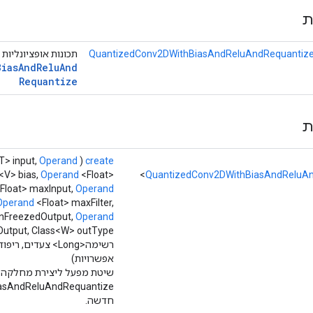
ת
QuantizedConv2DWithBiasAndReluAndRequantize
תכונות אופציונליות 
Bias
And
Relu
And
Requantize
ת
T> input,
Operand
(
create
<V> bias,
Operand
<Float>
QuantizedConv2DWithBiasAndReluA
Float> maxInput,
Operand
Operand
<Float> maxFilter,
inFreezedOutput,
Operand
רשימה<Long> צעדים, ריפוד מחרוזת,
אפשרויות)
שיטת מפעל ליצירת מחלקה 
asAndReluAndRequantize
חדשה.