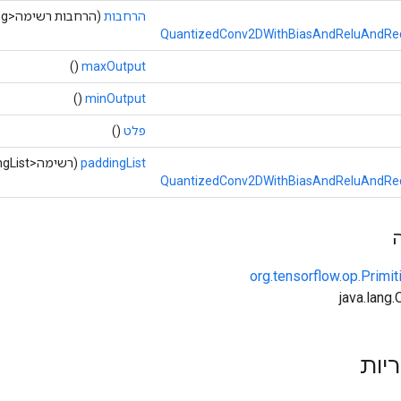
הרחבות
(הרחבות רשימה<Long>)
QuantizedConv2DWithBiasAndReluAndReq
()
maxOutput
()
minOutput
פלט
()
paddingList
(רשימה<Long> paddingList)
QuantizedConv2DWithBiasAndReluAndReq
org.tensorflow.op.Primi
ריות