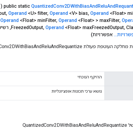
(
public static
Quantized
Conv2DWith
Bias
And
Relu
And
Requant
put
,
Operand
<U> filter
,
Operand
<V> bias
,
Operand
<Float> mi
Operand
<Float> min
Filter
,
Operand
<Float> > max
Filter
,
Oper
Cla
,
Output
Freezed
<Float> max
Operand
,
Output
Freezed
,
רשימה<Long
שרויות
.
.
.
אפשרויות)
ת QuantizedConv2DWithBiasAndReluAndRequantize חדשה.
ההיקף הנוכחי
נושא ערכי תכונות אופציונליות
QuantizedCo