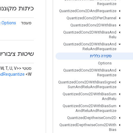
Requantize
כיתות מקוננו
Quantized
Conv2DAnd
Requantize
Quantized
Conv2DPer
Channel
מעמד
.Options
Quantized
Conv2DWith
Bias
Quantized
Conv2DWith
Bias
And
Relu
Quantized
Conv2DWith
Bias
And
Relu
And
Requantize
שיטות ציבוריו
סקירה כללית
Options
סטטי <W, T, U, V>
Quantized
Conv2DWith
Bias
And
ndRequantize
<W>
Requantize
Quantized
Conv2DWith
Bias
Signed
Sum
And
Relu
And
Requantize
Quantized
Conv2DWith
Bias
Sum
And
Relu
Quantized
Conv2DWith
Bias
Sum
And
Relu
And
Requantize
Quantized
Depthwise
Conv2D
Quantized
Depthwise
Conv2DWith
Bias