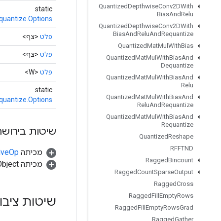
Quantized
Depthwise
Conv2DWith
static
Bias
And
Relu
uantize.Options
Quantized
Depthwise
Conv2DWith
Bias
And
Relu
And
Requantize
פלט
<צף>
Quantized
Mat
Mul
With
Bias
פלט
<צף>
Quantized
Mat
Mul
With
Bias
And
Dequantize
פלט
<W>
Quantized
Mat
Mul
With
Bias
And
Relu
static
Quantized
Mat
Mul
With
Bias
And
uantize.Options
Relu
And
Requantize
Quantized
Mat
Mul
With
Bias
And
Requantize
שיטות בירושה
Quantized
Reshape
RFFTND
מכיתה
tiveOp
Ragged
Bincount
מכיתה java.lang.Object
Ragged
Count
Sparse
Output
Ragged
Cross
Ragged
Fill
Empty
Rows
שיטות ציבו
Ragged
Fill
Empty
Rows
Grad
Ragged
Gather