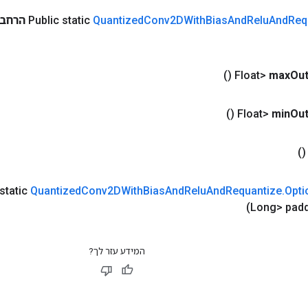
Req
And
Relu
And
Bias
Conv2DWith
Quantized
Public static
הרחבו
()
max
Out
()
min
Out
()
 static
Quantized
Conv2DWith
Bias
And
Relu
And
Requantize
.
Opti
המידע עזר לך?