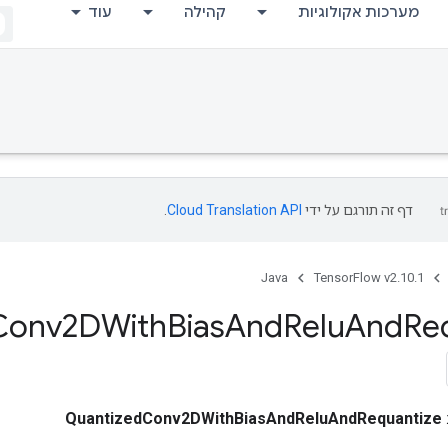
מערכות אקולוגיות
קהילה
עוד
דף זה תורגם על ידי
Cloud Translation API
.
Java
TensorFlow v2.10.1
Conv2DWith
Bias
And
Relu
And
Re
QuantizedConv2DWithBiasAndReluAndRequantize