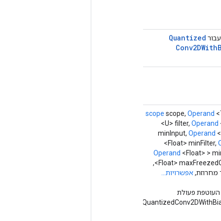
Quantized
עבור
Conv2DWith
scope
scope,
Operand
<
<U> filter,
Operand
minInput,
Operand
<
<Float> minFilter,
Operand
<Float> > m
<Float> maxFreezedOutput, Class<W> outType,
אפשרויות...
העוטפת פעולת
QuantizedConv2DWithBi