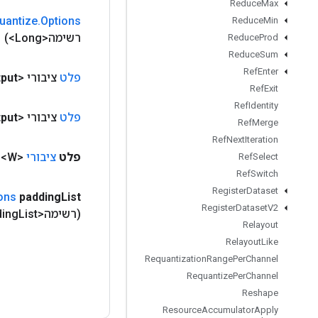
Reduce
Max
uantize
.
Options
Reduce
Min
רשימה<Long>)
Reduce
Prod
Reduce
Sum
Ref
Enter
פלט
ציבורי <Float>
put
Ref
Exit
Ref
Identity
פלט
ציבורי <Float>
put
Ref
Merge
Ref
Next
Iteration
פלט
ציבורי
<W>
Ref
Select
Ref
Switch
Register
Dataset
ons
padding
List
Register
Dataset
V2
(רשימה<Long> padding
List)
Relayout
Relayout
Like
Requantization
Range
Per
Channel
Requantize
Per
Channel
Reshape
Resource
Accumulator
Apply