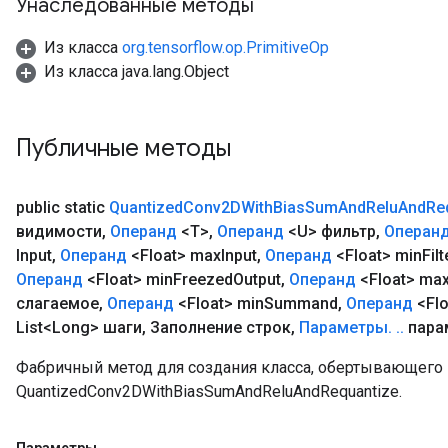
Унаследованные методы
Из класса
org.tensorflow.op.PrimitiveOp
Из класса java.lang.Object
Публичные методы
public static
Quantized
Conv2DWith
Bias
Sum
And
Relu
And
Re
видимости
,
Операнд
<T>
,
Операнд
<U> фильтр
,
Операн
Input
,
Операнд
<Float> max
Input
,
Операнд
<Float> min
Filt
Операнд
<Float> min
Freezed
Output
,
Операнд
<Float> ma
слагаемое
,
Операнд
<Float> min
Summand
,
Операнд
<Flo
List<Long> шаги
,
Заполнение строк
,
Параметры
.
.
.
пара
Фабричный метод для создания класса, обертывающег
QuantizedConv2DWithBiasSumAndReluAndRequantize.