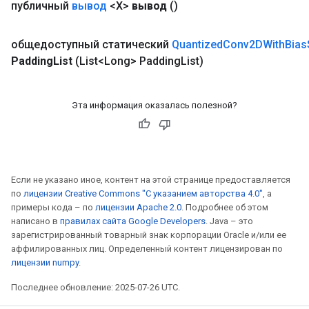
публичный
вывод
<X>
вывод
()
общедоступный статический
Quantized
Conv2DWith
Bias
Padding
List
(List<Long> Padding
List)
Эта информация оказалась полезной?
m
rs
Если не указано иное, контент на этой странице предоставляется
eters
по
лицензии Creative Commons "С указанием авторства 4.0"
, а
примеры кода – по
лицензии Apache 2.0
. Подробнее об этом
ntumParameters
написано в
правилах сайта Google Developers
. Java – это
ters
зарегистрированный товарный знак корпорации Oracle и/или ее
ropParameters
аффилированных лиц. Определенный контент лицензирован по
s
лицензии numpy
.
atorParameters
Последнее обновление: 2025-07-26 UTC.
ghtParameters
meters