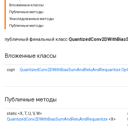
Вложенные классы
Публичные методы
Унаследованные методы
Публичные методы
AndRelu
AndReluAndRequantize
публичный финальный класс
QuantizedConv2DWithBias
ize
Вложенные классы
Requantize
ize
сорт
QuantizedConv2DWithBiasSumAndReluAndRequantize.Opt
Публичные методы
static <X, T, U, V, W>
QuantizedConv2DWithBiasSumAndReluAndRequantize
<X>