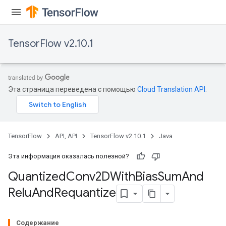
TensorFlow v2.10.1
Эта страница переведена с помощью
Cloud Translation API
.
ize
TensorFlow
API, API
TensorFlow v2.10.1
Java
Эта информация оказалась полезной?
Requantize
Quantized
Conv2DWith
Bias
Sum
And
ize
Relu
And
Requantize
AndReluAndRequantize
u
uAndRequantize
Содержание