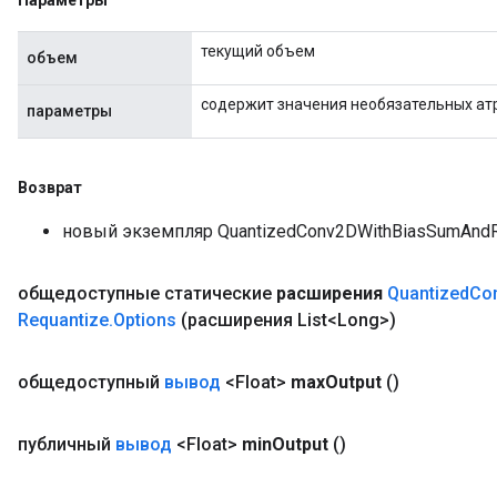
Параметры
текущий объем
объем
содержит значения необязательных ат
параметры
Возврат
новый экземпляр QuantizedConv2DWithBiasSumAndR
общедоступные статические
расширения
Quantized
Co
Requantize
.
Options
(расширения List<Long>)
общедоступный
вывод
<Float>
max
Output
()
публичный
вывод
<Float>
min
Output
()