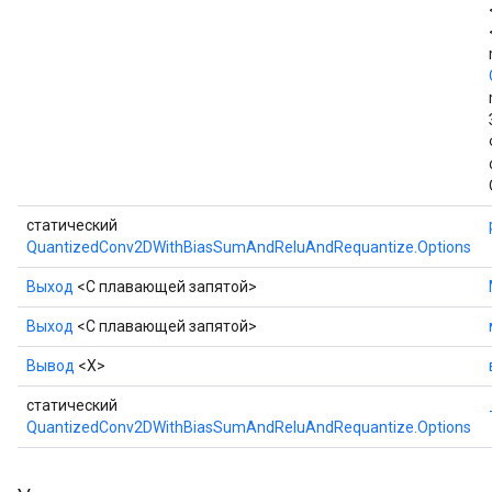
статический
QuantizedConv2DWithBiasSumAndReluAndRequantize.Options
Выход
<С плавающей запятой>
Выход
<С плавающей запятой>
Вывод
<X>
статический
QuantizedConv2DWithBiasSumAndReluAndRequantize.Options