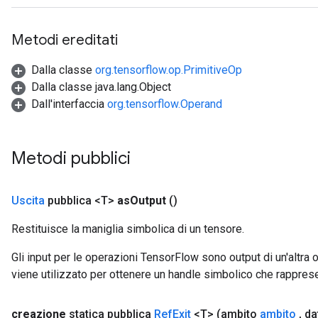
Metodi ereditati
Dalla classe
org.tensorflow.op.PrimitiveOp
Dalla classe java.lang.Object
Dall'interfaccia
org.tensorflow.Operand
Metodi pubblici
Uscita
pubblica <T>
as
Output
()
Restituisce la maniglia simbolica di un tensore.
Gli input per le operazioni TensorFlow sono output di un'alt
viene utilizzato per ottenere un handle simbolico che rappresent
creazione
statica pubblica
Ref
Exit
<T>
(ambito
ambito
,
da