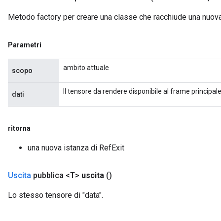
Metodo factory per creare una classe che racchiude una nuova
m
Parametri
ambito attuale
scopo
rs
eters
Il tensore da rendere disponibile al frame principale
dati
ntumParameters
ters
ropParameters
ritorna
s
atorParameters
una nuova istanza di RefExit
ghtParameters
meters
Uscita
pubblica <T>
uscita
()
adParameters
rameters
Lo stesso tensore di "data".
eters
ientDescentParameters