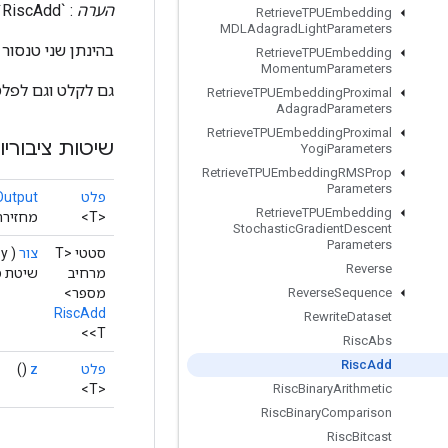
הערה
: `RiscAdd` אינו תומך בשידור.
Retrieve
TPUEmbedding
MDLAdagrad
Light
Parameters
בהינתן שני טנסור קלט, פעולת `tf.risc_add` מחש
Retrieve
TPUEmbedding
Momentum
Parameters
גם לקלט וגם לפלט יש טווח
Retrieve
TPUEmbedding
Proximal
Adagrad
Parameters
Retrieve
TPUEmbedding
Proximal
שיטות ציבוריו
Yogi
Parameters
Retrieve
TPUEmbedding
RMSProp
Parameters
פלט
Output
Retrieve
TPUEmbedding
<T>
מחזירה
Stochastic
Gradient
Descent
Parameters
סטטי <T
צור
(
y)
Reverse
מרחיב
שיטת מפע
מספר>
Reverse
Sequence
RiscAdd
Rewrite
Dataset
<T>
Risc
Abs
Risc
Add
פלט
z
()
<T>
Risc
Binary
Arithmetic
Risc
Binary
Comparison
Risc
Bitcast