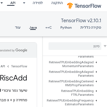
התקנה
למידה
API
ResourceScatterSub
ResourceScatterUpdate
ResourceSparseApplyAdagradV2
TensorFlow v2.10.1
ResourceSparseApplyKerasMomentum
סקירה כללית
Python
C++
Java
עוד
ResourceStridedSliceAssign
Retrieve
All
TPUEmbedding
Parameters
Retrieve
TPUEmbedding
ADAMParameters
Retrieve
TPUEmbedding
Adadelta
Parameters
Retrieve
TPUEmbedding
Adagrad
Momentum
Parameters
API
TensorFlow
Retrieve
TPUEmbedding
Adagrad
Risc
Add
Parameters
Retrieve
TPUEmbedding
Centered
RMSProp
Parameters
שיעור גמר ציבורי
d
Retrieve
TPUEmbedding
FTRLParameters
מחזירה x + y מבחינת אלמנט.
Retrieve
TPUEmbedding
Frequency
Estimator
Parameters