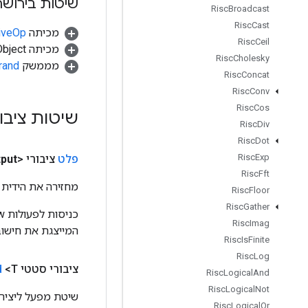
שיטות בירושה
Risc
Broadcast
Risc
Cast
מכיתה
tiveOp
Risc
Ceil
מכיתה java.lang.Object
Risc
Cholesky
מממשק
rand
Risc
Concat
Risc
Conv
Risc
Cos
שיטות ציבו
Risc
Div
Risc
Dot
Risc
Exp
פלט
ציבורי <T>
put
Risc
Fft
מחזירה את הידית 
Risc
Floor
Risc
Gather
Risc
Imag
המייצגת את חישוב
Risc
Is
Finite
Risc
Log
ציבורי סטטי
<T>
d
Risc
Logical
And
Risc
Logical
Not
שיטת מפעל ליצירת מחל
Risc
Logical
Or