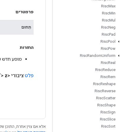
Risc
Max
פרמטרים
Risc
Min
Risc
Mul
תְחוּם
Risc
Neg
Risc
Pad
Risc
Pool
החזרות
Risc
Pow
Risc
Random
Uniform
מופע חדש של Add
Risc
Real
Risc
Reduce
פלט
ציבורי <T>
z
Risc
Rem
Risc
Reshape
Risc
Reverse
Risc
Scatter
Risc
Shape
Risc
Sign
Risc
Slice
Risc
Sort
אלא אם צוין אחרת, התוכן של 