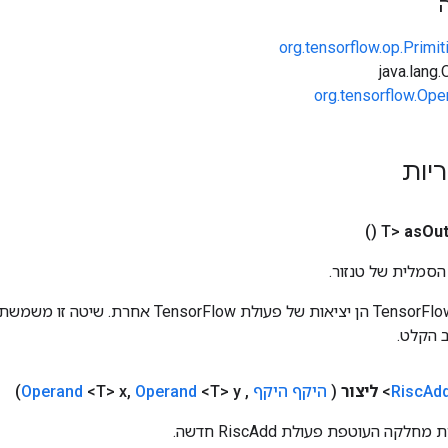
org.tensorflow.op.Primi
org.tensorflow.Ope
ריות
()
as
Out
הסמלית של טנזור.
כניסות לפעולות TensorFlow הן יציאות של פעולת rFlow
 הקלט.
Ad
Risc
ליצור
(
היקף היקף
,
<T> y)
Operand
,
<T> x
Operand
קה העוטפת פעולת RiscAdd חדשה.