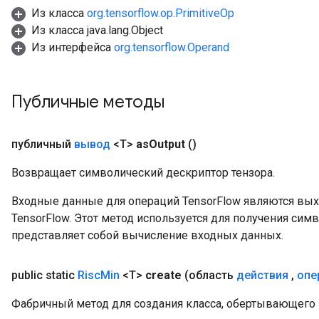
Из класса
org.tensorflow.op.PrimitiveOp
Из класса java.lang.Object
Из интерфейса
org.tensorflow.Operand
Публичные методы
публичный
вывод
<T>
as
Output
()
Возвращает символический дескриптор тензора.
Входные данные для операций TensorFlow являются вы
TensorFlow. Этот метод используется для получения сим
представляет собой вычисление входных данных.
public static
Risc
Min
<T>
create
(область
действия
,
опе
Фабричный метод для создания класса, обертывающего 