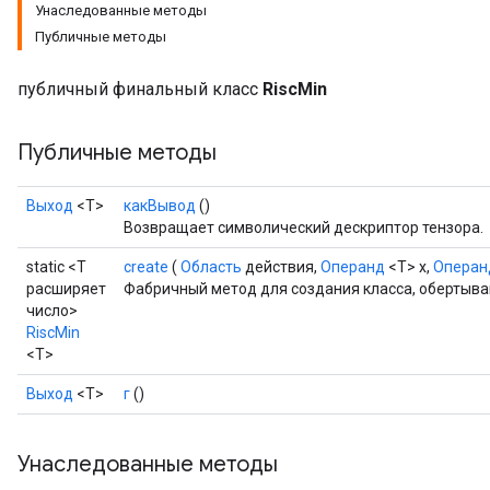
Унаследованные методы
Публичные методы
публичный финальный класс
RiscMin
Публичные методы
Выход
<Т>
какВывод
()
Возвращает символический дескриптор тензора.
static <T
create
(
Область
действия,
Операнд
<T> x,
Операн
расширяет
Фабричный метод для создания класса, обертыва
число>
RiscMin
<T>
Выход
<Т>
г
()
Унаследованные методы