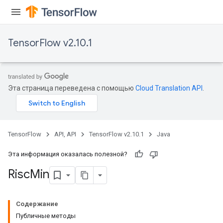
TensorFlow v2.10.1
Эта страница переведена с помощью
Cloud Translation API
.
TensorFlow
API, API
TensorFlow v2.10.1
Java
Эта информация оказалась полезной?
Risc
Min
Содержание
Публичные методы