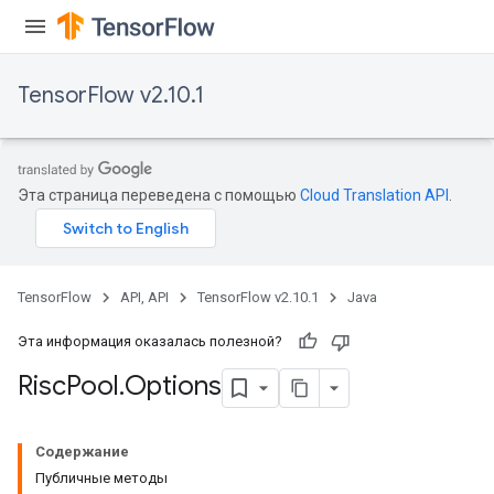
TensorFlow v2.10.1
Эта страница переведена с помощью
Cloud Translation API
.
TensorFlow
API, API
TensorFlow v2.10.1
Java
Эта информация оказалась полезной?
Risc
Pool
.
Options
Содержание
Публичные методы