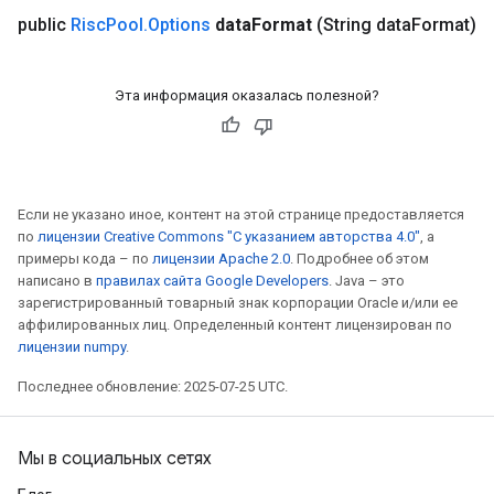
public
Risc
Pool
.
Options
data
Format
(String data
Format)
Эта информация оказалась полезной?
Если не указано иное, контент на этой странице предоставляется
по
лицензии Creative Commons "С указанием авторства 4.0"
, а
примеры кода – по
лицензии Apache 2.0
. Подробнее об этом
написано в
правилах сайта Google Developers
. Java – это
зарегистрированный товарный знак корпорации Oracle и/или ее
аффилированных лиц. Определенный контент лицензирован по
лицензии numpy
.
Последнее обновление: 2025-07-25 UTC.
Мы в социальных сетях