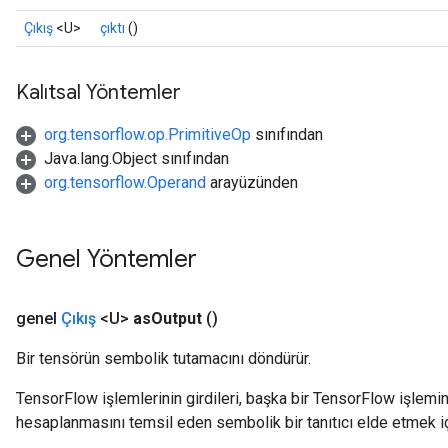
Çıkış
<U>
çıktı
()
Kalıtsal Yöntemler
org.tensorflow.op.PrimitiveOp
sınıfından
Java.lang.Object sınıfından
org.tensorflow.Operand
arayüzünden
Genel Yöntemler
genel
Çıkış
<U>
as
Output
()
Bir tensörün sembolik tutamacını döndürür.
TensorFlow işlemlerinin girdileri, başka bir TensorFlow işleminin
hesaplanmasını temsil eden sembolik bir tanıtıcı elde etmek için