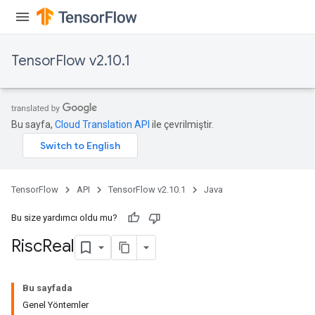
TensorFlow v2.10.1
Bu sayfa,
Cloud Translation API
ile çevrilmiştir.
TensorFlow
API
TensorFlow v2.10.1
Java
Bu size yardımcı oldu mu?
Risc
Real
Bu sayfada
Genel Yöntemler