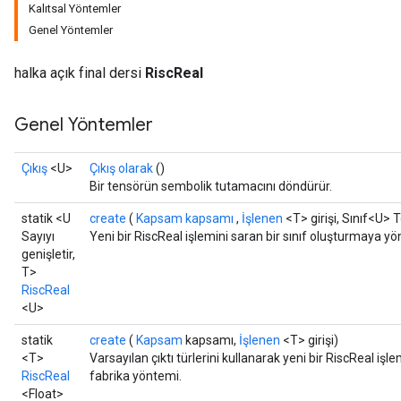
Kalıtsal Yöntemler
Genel Yöntemler
halka açık final dersi
RiscReal
Genel Yöntemler
Çıkış
<U>
Çıkış olarak
()
Bir tensörün sembolik tutamacını döndürür.
statik <U
create
(
Kapsam kapsamı
,
İşlenen
<T> girişi, Sınıf<U> 
Sayıyı
Yeni bir RiscReal işlemini saran bir sınıf oluşturmaya yö
genişletir,
T>
RiscReal
<U>
statik
create
(
Kapsam
kapsamı,
İşlenen
<T> girişi)
<T>
Varsayılan çıktı türlerini kullanarak yeni bir RiscReal işl
RiscReal
fabrika yöntemi.
<Float>