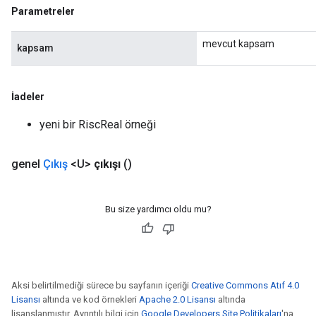
Parametreler
mevcut kapsam
kapsam
İadeler
yeni bir RiscReal örneği
genel
Çıkış
<U>
çıkışı
()
Bu size yardımcı oldu mu?
Aksi belirtilmediği sürece bu sayfanın içeriği
Creative Commons Atıf 4.0
Lisansı
altında ve kod örnekleri
Apache 2.0 Lisansı
altında
lisanslanmıştır. Ayrıntılı bilgi için
Google Developers Site Politikaları
'na