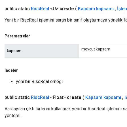
public static
Risc
Real
<U>
create
(
Kapsam kapsamı
,
İşle
Yeni bir RiscReal işlemini saran bir sınıf oluşturmaya yönelik f
Parametreler
mevcut kapsam
kapsam
İadeler
yeni bir RiscReal örneği
public static
Risc
Real
<Float>
create
(
Kapsam kapsamı
,
İ
Varsayılan çıktı türlerini kullanarak yeni bir RiscReal işlemini s
yöntemi.