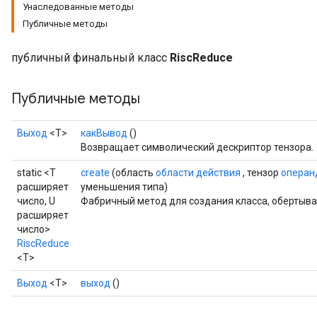
Унаследованные методы
Публичные методы
публичный финальный класс
RiscReduce
Публичные методы
Выход
<Т>
какВывод
()
Возвращает символический дескриптор тензора.
static <T
create
(область
области действия
, тензор
операн
расширяет
уменьшения типа)
число, U
Фабричный метод для создания класса, обертыв
расширяет
число>
RiscReduce
<T>
Выход
<Т>
выход
()