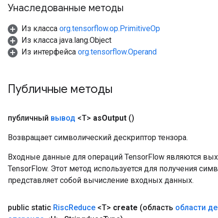
Унаследованные методы
Из класса
org.tensorflow.op.PrimitiveOp
Из класса java.lang.Object
Из интерфейса
org.tensorflow.Operand
Публичные методы
публичный
вывод
<T>
as
Output
()
Возвращает символический дескриптор тензора.
Входные данные для операций TensorFlow являются вы
TensorFlow. Этот метод используется для получения сим
представляет собой вычисление входных данных.
public static
Risc
Reduce
<T>
create
(область
области де