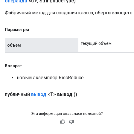
операнда
<U>
,
Stringduce
Type)
Фабричный метод для создания класса, обертывающего
Параметры
текущий объем
объем
Возврат
новый экземпляр RiscReduce
публичный
вывод
<T>
вывод
()
Эта информация оказалась полезной?