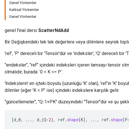
Genel Yöntemler
Kalıtsal Yöntemler
Genel Yöntemler
genel final dersi
ScatterNdAdd
Bir Değişkendeki tek tek değerlere veya dilimlere seyrek topl
'ref', 'P' dereceli bir 'Tensör'dür ve 'indeksler', 'Q' dereceli bir '
"endeksler", "ref" içindeki indeksleri içeren tamsayı tensör olmalı
olmalıdır; burada `0 < K <= P`.
'İndekslerin' en içteki boyutu (uzunluğu 'K' olan), 'ref'in 'K' bo
dilimler (eğer 'K < P' ise) içindeki indekslere karşılık gelir.
"güncellemeler", "Q-1+PK" düzeyindeki "Tensör"dür ve şu şekle
[
d_0
,
...,
d_
{
Q
-
2
},
ref
.
shape
[
K
]
,
...,
ref
.
shape
[
P