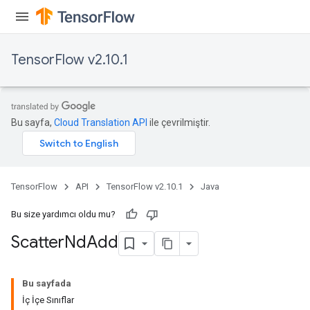
TensorFlow v2.10.1
Bu sayfa,
Cloud Translation API
ile çevrilmiştir.
TensorFlow
API
TensorFlow v2.10.1
Java
Bu size yardımcı oldu mu?
Scatter
Nd
Add
Bu sayfada
İç İçe Sınıflar