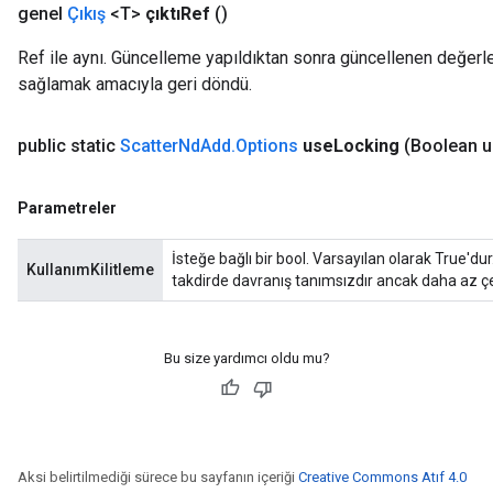
genel
Çıkış
<T>
çıktıRef
()
Ref ile aynı. Güncelleme yapıldıktan sonra güncellenen değerler
sağlamak amacıyla geri döndü.
public static
Scatter
Nd
Add
.
Options
use
Locking
(Boolean 
Parametreler
İsteğe bağlı bir bool. Varsayılan olarak True'dur.
KullanımKilitleme
takdirde davranış tanımsızdır ancak daha az çe
Bu size yardımcı oldu mu?
Aksi belirtilmediği sürece bu sayfanın içeriği
Creative Commons Atıf 4.0