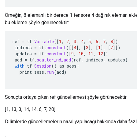
Örneğin, 8 elemanlı bir derece 1 tensöre 4 dağınık eleman ekl
bu ekleme şöyle görünecektir:
ref
=
tf
.
Variable
(
[
1
,
2
,
3
,
4
,
5
,
6
,
7
,
8
]
)
indices
=
tf
.
constant
(
[[
4
]
,
[
3
]
,
[
1
]
,
[
7
]]
)
updates
=
tf
.
constant
(
[
9
,
10
,
11
,
12
]
)
add
=
tf
.
scatter_nd_add
(
ref
,
indices
,
updates
)
with
tf
.
Session
()
as
sess
:
print
sess
.
run
(
add
)
Sonuçta ortaya çıkan ref güncellemesi şöyle görünecektir:
[1, 13, 3, 14, 14, 6, 7, 20]
Dilimlerde güncellemelerin nasıl yapılacağı hakkında daha fazla