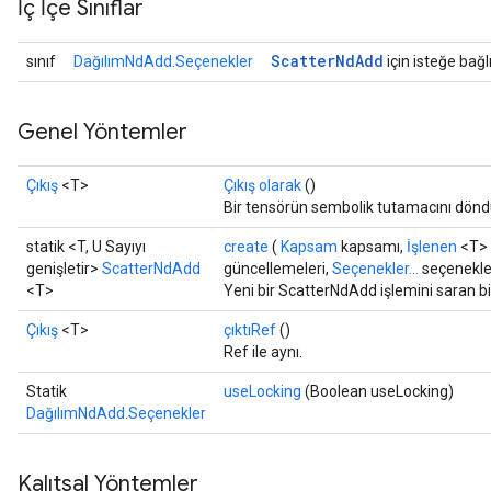
İç İçe Sınıflar
Scatter
Nd
Add
sınıf
DağılımNdAdd.Seçenekler
için isteğe bağlı
Genel Yöntemler
Çıkış
<T>
Çıkış olarak
()
Bir tensörün sembolik tutamacını dönd
statik <T, U Sayıyı
create
(
Kapsam
kapsamı,
İşlenen
<T> 
genişletir>
ScatterNdAdd
güncellemeleri,
Seçenekler...
seçenekle
<T>
Yeni bir ScatterNdAdd işlemini saran bi
Çıkış
<T>
çıktıRef
()
Ref ile aynı.
Statik
useLocking
(Boolean useLocking)
DağılımNdAdd.Seçenekler
Kalıtsal Yöntemler