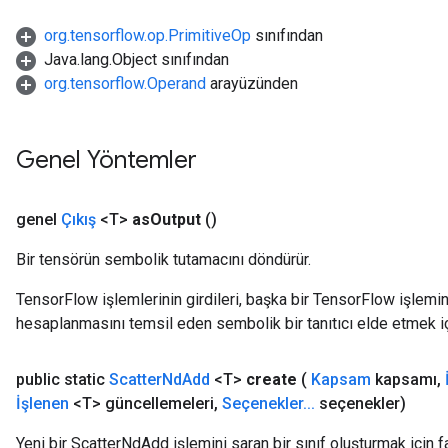
org.tensorflow.op.PrimitiveOp
sınıfından
Java.lang.Object sınıfından
org.tensorflow.Operand
arayüzünden
Genel Yöntemler
genel
Çıkış
<T>
as
Output
()
Bir tensörün sembolik tutamacını döndürür.
TensorFlow işlemlerinin girdileri, başka bir TensorFlow işleminin
hesaplanmasını temsil eden sembolik bir tanıtıcı elde etmek için
public static
Scatter
Nd
Add
<T>
create
(
Kapsam
kapsamı
,
İşlenen
<T> güncellemeleri
,
Seçenekler
.
.
.
seçenekler)
Yeni bir ScatterNdAdd işlemini saran bir sınıf oluşturmak için f