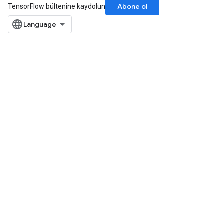
Abone ol
TensorFlow bültenine kaydolun