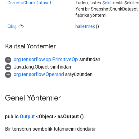
GörüntüChunkDataset
Türleri, Liste<
Şekil
> çıktı Şekiller
Yeni bir SnapshotChunkDataset iş
fabrika yöntemi.
Çıkış
<?>
halletmek
()
Kalıtsal Yöntemler
org.tensorflow.op.PrimitiveOp
sınıfından
Java.lang.Object sınıfından
org.tensorflow.Operand
arayüzünden
Genel Yöntemler
public
Output
<Object>
as
Output
()
Bir tensörün sembolik tutamacını döndürür.