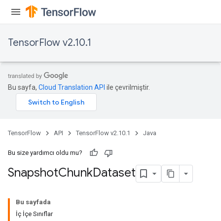
TensorFlow v2.10.1
Bu sayfa,
Cloud Translation API
ile çevrilmiştir.
TensorFlow
API
TensorFlow v2.10.1
Java
Bu size yardımcı oldu mu?
Snapshot
Chunk
Dataset
Bu sayfada
İç İçe Sınıflar