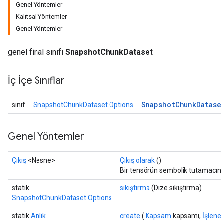
Genel Yöntemler
Kalıtsal Yöntemler
Genel Yöntemler
genel final sınıfı
SnapshotChunkDataset
İç İçe Sınıflar
Snapshot
Chunk
Datase
sınıf
SnapshotChunkDataset.Options
Genel Yöntemler
Çıkış
<Nesne>
Çıkış olarak
()
Bir tensörün sembolik tutamacın
statik
sıkıştırma
(Dize sıkıştırma)
SnapshotChunkDataset.Options
statik
Anlık
create
(
Kapsam
kapsamı,
İşlen