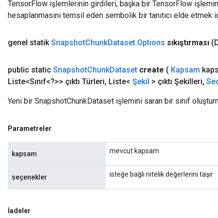
TensorFlow işlemlerinin girdileri, başka bir TensorFlow işleminin
hesaplanmasını temsil eden sembolik bir tanıtıcı elde etmek için
genel statik
Snapshot
Chunk
Dataset
.
Options
sıkıştırması
(D
public static
Snapshot
Chunk
Dataset
create
(
Kapsam
kap
Liste<Sınıf<?>> çıktı Türleri
,
Liste<
Şekil
> çıktı Şekilleri
,
Se
Yeni bir SnapshotChunkDataset işlemini saran bir sınıf oluştur
Parametreler
mevcut kapsam
kapsam
isteğe bağlı nitelik değerlerini taşır
seçenekler
İadeler