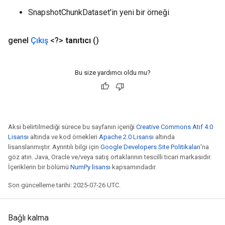
SnapshotChunkDataset'in yeni bir örneği
genel
Çıkış
<?>
tanıtıcı
()
x
Bu size yardımcı oldu mu?
Aksi belirtilmediği sürece bu sayfanın içeriği
Creative Commons Atıf 4.0
Lisansı
altında ve kod örnekleri
Apache 2.0 Lisansı
altında
lisanslanmıştır. Ayrıntılı bilgi için
Google Developers Site Politikaları
'na
göz atın. Java, Oracle ve/veya satış ortaklarının tescilli ticari markasıdır.
İçeriklerin bir bölümü
NumPy lisansı
kapsamındadır.
Son güncelleme tarihi: 2025-07-26 UTC.
Bağlı kalma