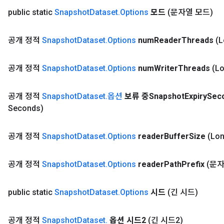
public static
Snapshot
Dataset
.
Options
모드
(문자열 모드)
공개 정적
Snapshot
Dataset
.
Options
num
Reader
Threads
(
공개 정적
Snapshot
Dataset
.
Options
num
Writer
Threads
(L
공개 정적
Snapshot
Dataset
.
옵션
보류 중Snapshot
Expiry
Sec
Seconds)
공개 정적
Snapshot
Dataset
.
Options
reader
Buffer
Size
(Lon
공개 정적
Snapshot
Dataset
.
Options
reader
Path
Prefix
(문자
public static
Snapshot
Dataset
.
Options
시드
(긴 시드)
공개 정적
Snapshot
Dataset
.
옵션 시드2
(긴 시드2)