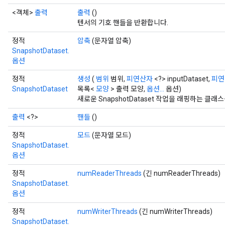
<객체>
출력
출력
()
텐서의 기호 핸들을 반환합니다.
정적
압축
(문자열 압축)
SnapshotDataset.
옵션
정적
생성
(
범위
범위,
피연산자
<?> inputDataset,
피연
SnapshotDataset
목록<
모양
> 출력 모양,
옵션...
옵션)
새로운 SnapshotDataset 작업을 래핑하는 클
출력
<?>
핸들
()
정적
모드
(문자열 모드)
SnapshotDataset.
옵션
정적
numReaderThreads
(긴 numReaderThreads)
SnapshotDataset.
옵션
정적
numWriterThreads
(긴 numWriterThreads)
SnapshotDataset.