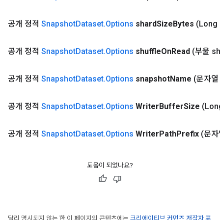
공개 정적
Snapshot
Dataset
.
Options
shard
Size
Bytes
(Long
공개 정적
Snapshot
Dataset
.
Options
shuffle
On
Read
(부울 sh
공개 정적
Snapshot
Dataset
.
Options
snapshot
Name
(문자열 
공개 정적
Snapshot
Dataset
.
Options
Writer
Buffer
Size
(Lon
공개 정적
Snapshot
Dataset
.
Options
Writer
Path
Prefix
(문자
도움이 되었나요?
달리 명시되지 않는 한 이 페이지의 콘텐츠에는
크리에이티브 커먼즈 저작자 표