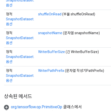
SnapshotDataset.
옵션
정적
shuffleOnRead
(부울 shuffleOnRead)
x
SnapshotDataset.
옵션
정적
snapshotName
(문자열 snapshotName)
SnapshotDataset.
옵션
정적
WriterBufferSize
(긴 WriterBufferSize)
SnapshotDataset.
옵션
정적
WriterPathPrefix
(문자열 작성기PathPrefix)
SnapshotDataset.
옵션
상속된 메서드
org.tensorflow.op.PrimitiveOp
클래스에서