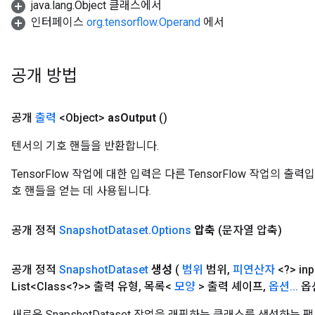
java.lang.Object 클래스에서
인터페이스
org.tensorflow.Operand
에서
공개 방법
공개
출력
<Object>
as
Output
()
텐서의 기호 핸들을 반환합니다.
TensorFlow 작업에 대한 입력은 다른 TensorFlow 작업의 
호 핸들을 얻는 데 사용됩니다.
공개 정적
Snapshot
Dataset
.
Options
압축
(문자열 압축)
공개 정적
Snapshot
Dataset
생성
(
범위
범위
,
피연산자
<?> inp
List<Class<?>> 출력 유형
,
목록<
모양
> 출력 셰이프
,
옵션
.
.
.
옵
새로운 SnapshotDataset 작업을 래핑하는 클래스를 생성하는