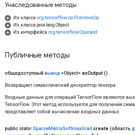
Унаследованные методы
Из класса
org.tensorflow.op.PrimitiveOp
Из класса java.lang.Object
Из интерфейса
org.tensorflow.Operand
Публичные методы
общедоступный
вывод
<Object>
as
Output
()
Возвращает символический дескриптор тензора.
Входные данные для операций TensorFlow являются вы
TensorFlow. Этот метод используется для получения сим
представляет собой вычисление входных данных.
public static
Sparse
Matrix
Softmax
Grad
create
(область
д