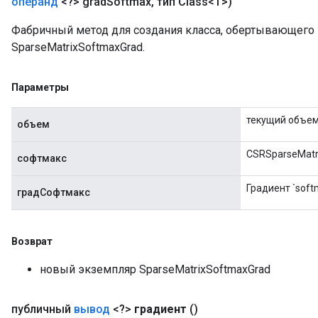
операнд
<?> grad
Softmax
,
тип Class<T>)
Фабричный метод для создания класса, обертывающег
SparseMatrixSoftmaxGrad.
x
Параметры
текущий объе
объем
CSRSparseMatri
софтмакс
Градиент `soft
градСофтмакс
Возврат
новый экземпляр SparseMatrixSoftmaxGrad
публичный
вывод
<?>
градиент
()