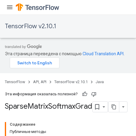
TensorFlow v2.10.1
Эта страница переведена с помощью
Cloud Translation API
.
TensorFlow
API, API
TensorFlow v2.10.1
Java
Эта информация оказалась полезной?
Sparse
Matrix
Softmax
Grad
Содержание
Публичные методы