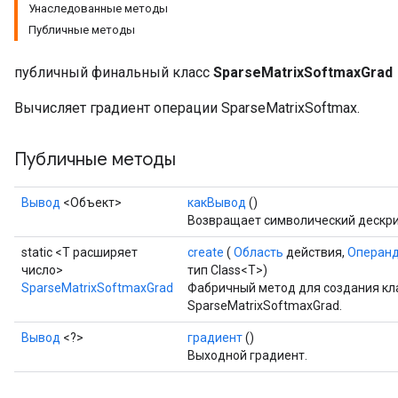
Унаследованные методы
Публичные методы
публичный финальный класс
SparseMatrixSoftmaxGrad
Вычисляет градиент операции SparseMatrixSoftmax.
Публичные методы
Вывод
<Объект>
какВывод
()
Возвращает символический дескри
static <T расширяет
create
(
Область
действия,
Операн
число>
тип Class<T>)
SparseMatrixSoftmaxGrad
Фабричный метод для создания кл
SparseMatrixSoftmaxGrad.
Вывод
<?>
градиент
()
Выходной градиент.