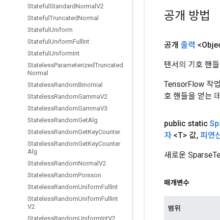
Stateful
Standard
Normal
V2
공개 방법
Stateful
Truncated
Normal
Stateful
Uniform
Stateful
Uniform
Full
Int
공개
출력
<Obje
Stateful
Uniform
Int
텐서의 기호 핸들
Stateless
Parameterized
Truncated
Normal
TensorFlow
Stateless
Random
Binomial
호 핸들을 얻는 
Stateless
Random
Gamma
V2
Stateless
Random
Gamma
V3
Stateless
Random
Get
Alg
public static
Sp
Stateless
Random
Get
Key
Counter
자
<T> 값
,
피연
Stateless
Random
Get
Key
Counter
Alg
새로운 Sparse
Stateless
Random
Normal
V2
Stateless
Random
Poisson
매개변수
Stateless
Random
Uniform
Full
Int
Stateless
Random
Uniform
Full
Int
V2
범위
Stateless
Random
Uniform
Int
V2