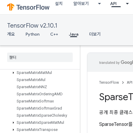
SnapshotDatasetReader
설치
알아보기
API
SnapshotNestedDatasetReader
SobolSample
SpaceToBatchNd
TensorFlow v2.10.1
SparseApplyAdagradV2
개요
Python
C++
Java
더보기
SparseBincount
Sparse
Count
Sparse
Output
Sparse
Cross
Hashed
Sparse
Cross
V2
Sparse
Matrix
Add
Sparse
Matrix
Mat
Mul
Sparse
Matrix
Mul
TensorFlow
API
Sparse
Matrix
NNZ
Sparse
Sparse
Matrix
Ordering
AMD
Sparse
Matrix
Softmax
Sparse
Matrix
Softmax
Grad
공개 최종 클래
Sparse
Matrix
Sparse
Cholesky
Sparse
Matrix
Sparse
Mat
Mul
SparseTenso
Sparse
Matrix
Transpose