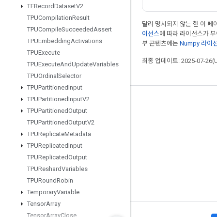
TFRecord
Dataset
V2
TPUCompilation
Result
달리 명시되지 않는 한 이 
TPUCompile
Succeeded
Assert
이선스
에 따라 라이선스가 
TPUEmbedding
Activations
부 콘텐츠에는
Numpy 라이
TPUExecute
최종 업데이트: 2025-07-26(
TPUExecute
And
Update
Variables
TPUOrdinal
Selector
TPUPartitioned
Input
TPUPartitioned
Input
V2
최신 소식 확인하기
TPUPartitioned
Output
블로그
TPUPartitioned
Output
V2
TPUReplicate
Metadata
포럼
TPUReplicated
Input
GitHub
TPUReplicated
Output
Twitter
TPUReshard
Variables
TPURound
Robin
YouTube
Temporary
Variable
Tensor
Array
Tensor
Array
Close