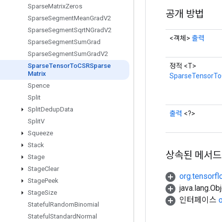
Sparse
Matrix
Zeros
공개 방법
Sparse
Segment
Mean
Grad
V2
Sparse
Segment
Sqrt
NGrad
V2
<객체>
출력
Sparse
Segment
Sum
Grad
Sparse
Segment
Sum
Grad
V2
정적 <T>
Sparse
Tensor
To
CSRSparse
Matrix
SparseTensorTo
Spence
Split
Split
Dedup
Data
출력
<?>
Split
V
Squeeze
Stack
상속된 메서드
Stage
Stage
Clear
org.tensorfl
Stage
Peek
java.lang.
Stage
Size
인터페이스
Stateful
Random
Binomial
Stateful
Standard
Normal