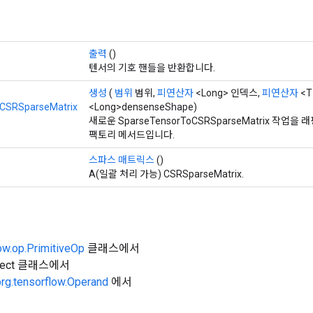
출력
()
텐서의 기호 핸들을 반환합니다.
생성
(
범위
범위,
피연산자
<Long> 인덱스,
피연산자
<T
CSRSparseMatrix
<Long>densenseShape)
새로운 SparseTensorToCSRSparseMatrix 작
팩토리 메서드입니다.
스파스 매트릭스
()
A(일괄 처리 가능) CSRSparseMatrix.
ow.op.PrimitiveOp
클래스에서
Object 클래스에서
org.tensorflow.Operand
에서