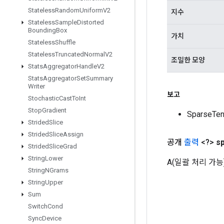
Stateless
Random
Uniform
V2
지수
Stateless
Sample
Distorted
Bounding
Box
가치
Stateless
Shuffle
Stateless
Truncated
Normal
V2
조밀한 모양
Stats
Aggregator
Handle
V2
Stats
Aggregator
Set
Summary
Writer
보고
Stochastic
Cast
To
Int
Stop
Gradient
SparseT
Strided
Slice
Strided
Slice
Assign
공개
출력
<?>
s
Strided
Slice
Grad
String
Lower
A(일괄 처리 가능) 
String
NGrams
String
Upper
Sum
Switch
Cond
Sync
Device