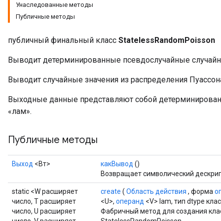
Унаследованные методы
Публичные методы
публичный финальный класс
StatelessRandomPoisson
Выводит детерминированные псевдослучайные случайны
x
Выводит случайные значения из распределения Пуассон
Выходные данные представляют собой детерминирова
«лам».
Публичные методы
Выход
<Вт>
какВывод
()
Возвращает символический дескрип
static <W расширяет
create
(
Область действия
, форма
о
число, T расширяет
<U>,
операнд
<V> lam, тип dtype кла
число, U расширяет
Фабричный метод для создания кла