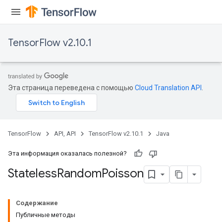
TensorFlow v2.10.1
Эта страница переведена с помощью
Cloud Translation API
.
TensorFlow
API, API
TensorFlow v2.10.1
Java
Эта информация оказалась полезной?
Stateless
Random
Poisson
Содержание
Публичные методы