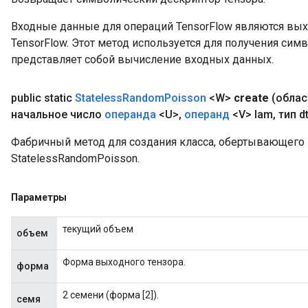
Входные данные для операций TensorFlow являются вы
TensorFlow. Этот метод используется для получения сим
представляет собой вычисление входных данных.
public static
Stateless
Random
Poisson
<W>
create
(обла
начальное число
операнда
<U>
,
операнд
<V> lam
,
тип d
Фабричный метод для создания класса, обертывающег
StatelessRandomPoisson.
Параметры
текущий объем
объем
Форма выходного тензора.
форма
2 семени (форма [2]).
семя