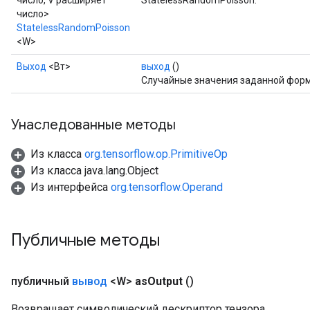
число, V расширяет
StatelessRandomPoisson.
число>
StatelessRandomPoisson
<W>
Выход
<Вт>
выход
()
Случайные значения заданной фор
Унаследованные методы
Из класса
org.tensorflow.op.PrimitiveOp
Из класса java.lang.Object
Из интерфейса
org.tensorflow.Operand
Публичные методы
публичный
вывод
<W>
as
Output
()
Возвращает символический дескриптор тензора.