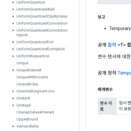
Uniform
Quantize
Uniform
Quantized
Add
Uniform
Quantized
Clip
By
Value
보고
Uniform
Quantized
Convolution
Temporar
Uniform
Quantized
Convolution
Hybrid
Uniform
Quantized
Dot
공개
출력
<T>
Uniform
Quantized
Dot
Hybrid
변수 텐서에 대한
Uniform
Requantize
Unique
Unique
Dataset
공개 정적
Tempo
Unique
With
Counts
Unravel
Index
매개변수
Unsorted
Segment
Join
Unstack
임시 변
변수 이
Unstage
이 보장
름
Unwrap
Dataset
Variant
Upper
Bound
Var
Handle
Op