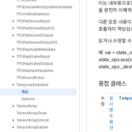
이는 내부용으로만
TPUExecute
And
Update
Variables
을 완전히 이해하
TPUOrdinal
Selector
TPUPartitioned
Input
다른 모든 사용이 완
TPUPartitioned
Input
V2
호출자의 책임입
TPUPartitioned
Output
읽거나 수정할 수
TPUPartitioned
Output
V2
TPUReplicate
Metadata
예: var = state_o
TPUReplicated
Input
state_ops.ass(var
TPUReplicated
Output
state_ops._des
TPUReshard
Variables
TPURound
Robin
중첩 클래스
Temporary
Variable
개요
Tempo
수
임
Options
업
시
Tensor
Array
변
Tensor
Array
Close
수.
Tensor
Array
Concat
옵
Tensor
Array
Gather
션