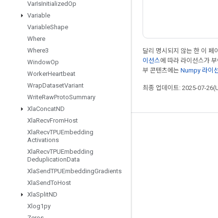
Var
Is
Initialized
Op
Variable
Variable
Shape
Where
Where3
달리 명시되지 않는 한 이 
이선스
에 따라 라이선스가 
Window
Op
부 콘텐츠에는
Numpy 라이
Worker
Heartbeat
Wrap
Dataset
Variant
최종 업데이트: 2025-07-26(
Write
Raw
Proto
Summary
Xla
Concat
ND
Xla
Recv
From
Host
최신 소식 확인하기
Xla
Recv
TPUEmbedding
Activations
블로그
Xla
Recv
TPUEmbedding
Deduplication
Data
포럼
Xla
Send
TPUEmbedding
Gradients
GitHub
Xla
Send
To
Host
Twitter
Xla
Split
ND
Xlog1py
YouTube
Zeros