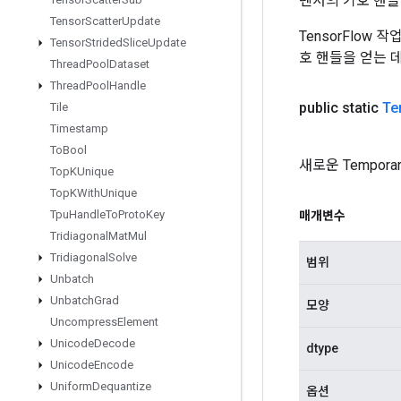
텐서의 기호 핸들
Tensor
Scatter
Update
TensorFlow
Tensor
Strided
Slice
Update
호 핸들을 얻는 
Thread
Pool
Dataset
Thread
Pool
Handle
public static
Te
Tile
Timestamp
To
Bool
새로운 Tempor
Top
KUnique
Top
KWith
Unique
Tpu
Handle
To
Proto
Key
매개변수
Tridiagonal
Mat
Mul
Tridiagonal
Solve
범위
Unbatch
Unbatch
Grad
모양
Uncompress
Element
Unicode
Decode
dtype
Unicode
Encode
Uniform
Dequantize
옵션