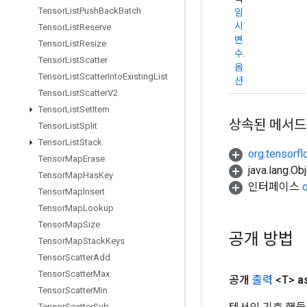
Tensor
List
Push
Back
Batch
임
시
Tensor
List
Reserve
변
Tensor
List
Resize
수.
Tensor
List
Scatter
옵
Tensor
List
Scatter
Into
Existing
List
션
Tensor
List
Scatter
V2
Tensor
List
Set
Item
상속된 메서드
Tensor
List
Split
Tensor
List
Stack
org.tensorfl
Tensor
Map
Erase
java.lang.
Tensor
Map
Has
Key
인터페이스
Tensor
Map
Insert
Tensor
Map
Lookup
Tensor
Map
Size
공개 방법
Tensor
Map
Stack
Keys
Tensor
Scatter
Add
Tensor
Scatter
Max
공개
출력
<T>
a
Tensor
Scatter
Min
Tensor
Scatter
Sub