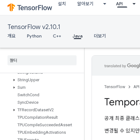
설치
알아보기
API
StatsAggregatorHandleV2
StatsAggregatorSetSummaryWrit
er
TensorFlow v2.10.1
StochasticCastToInt
StopGradient
개요
Python
C++
Java
더보기
StridedSlice
Strided
Slice
Assign
Strided
Slice
Grad
String
Lower
String
NGrams
String
Upper
TensorFlow
API
Sum
Switch
Cond
Tempor
Sync
Device
TFRecord
Dataset
V2
TPUCompilation
Result
공개 최종 클래
TPUCompile
Succeeded
Assert
변경될 수 있지만
TPUEmbedding
Activations
TPUExecute