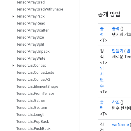
Tensor
Array
Grad
Tensor
Array
Grad
With
Shape
공개 방법
Tensor
Array
Pack
Tensor
Array
Read
출
출력
()
Tensor
Array
Scatter
력
텐서의 기호
Tensor
Array
Size
<T>
Tensor
Array
Split
정
만들기
(
범
Tensor
Array
Unpack
적
새로운 Te
Tensor
Array
Write
<T>
Tensor
List
Concat
임
Tensor
List
Concat
Lists
시
Tensor
List
Concat
V2
변
수
Tensor
List
Element
Shape
<T>
Tensor
List
From
Tensor
Tensor
List
Gather
출
참조
()
Tensor
List
Get
Item
력
변수 텐서에
<T>
Tensor
List
Length
Tensor
List
Pop
Back
정
varName
Tensor
List
Push
Back
적