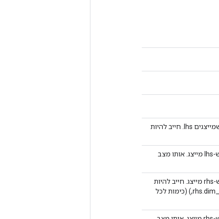
ערכי הציפה המשמשים כקנה מידה בעת כימות נתונים מקוריים שמייצגים lhs. חייב להיות
ערכי int32 המשמשים כנקודת אפס בעת כימות נתונים מקוריים ש-lhs מייצג. אותו מצב
ערכי הציפה המשמשים כקנה מידה בעת כימות נתונים מקוריים ש-rhs מייצג. חייב להיות
טנסור סקלרי (כיוונטיזציה לפי טנזור) או טנסור 1D בגודל (rhs.dim_size(1),) (כימות לכל
ערכי int32 המשמשים כנקודת אפס בעת כימות נתונים מקוריים ש-rhs מייצג. אותו מצב