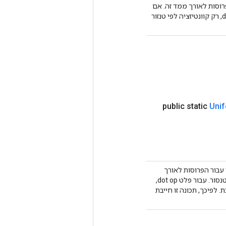
רוסות לאורך ממד זה. אם
מוגדר ל-1 (ברירת מחדל), זה מצביע על קוונטיזציה לפי טנסור. עבור dot op lhs, רק קוונטיזציה לפי טנזור
public static
Uni
 עבור הפרוסות לאורך
ממד זה. אם מוגדר ל-1 (ברירת מחדל), זה מצביע על קוונטיזציה לפי טנסור. עבור פלט dot op,
 טנסור או קוונטיזציה לכל ערוץ לאורך ממד 1 נתמכת. לפיכך, תכונה זו חייבת