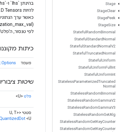
Stage
Stage
Clear
Stage
Peek
Stage
Size
לפי טנסור, ה'פלט'
Stateful
Random
Binomial
Stateful
Standard
Normal
Stateful
Standard
Normal
V2
כיתות מקוננו
Stateful
Truncated
Normal
Stateful
Uniform
מעמד
.Options
Stateful
Uniform
Full
Int
Stateful
Uniform
Int
שיטות ציבוריו
Stateless
Parameterized
Truncated
Normal
Stateless
Random
Binomial
פלט
<U>
Stateless
Random
Gamma
V2
Stateless
Random
Gamma
V3
סטטי <U, T>
Stateless
Random
Get
Alg
QuantizedDot
<U>
Stateless
Random
Get
Key
Counter
Stateless
Random
Get
Key
Counter