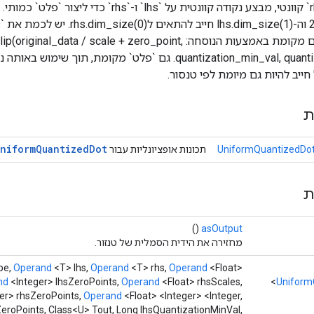
כאשר ערך הנתונים מקומת באמצעות הנוסחה: data / scale + zero_point
 חייב להיות גם מיומת לפי טנסור.
ת
niform
Quantized
Dot
UniformQuantizedDot
תכונות אופציונליות עבור
ת
()
asOutput
מחזירה את הידית הסמלית של טנזור.
pe,
Operand
<T> lhs,
Operand
<T> rhs,
Operand
<Float>
nd
<Integer> lhsZeroPoints,
Operand
<Float> rhsScales,
Uniform
er> rhsZeroPoints,
Operand
<Float> <Integer> <Integer,
eroPoints, Class<U> Tout, Long lhsQuantizationMinVal,