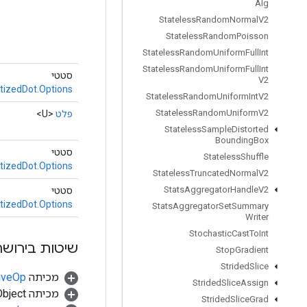
Alg
Stateless
Random
Normal
V2
Stateless
Random
Poisson
Stateless
Random
Uniform
Full
Int
Stateless
Random
Uniform
Full
Int
סטטי
V2
izedDot.Options
Stateless
Random
Uniform
Int
V2
Stateless
Random
Uniform
V2
פלט
<U>
Stateless
Sample
Distorted
Bounding
Box
סטטי
Stateless
Shuffle
izedDot.Options
Stateless
Truncated
Normal
V2
Stats
Aggregator
Handle
V2
סטטי
izedDot.Options
Stats
Aggregator
Set
Summary
Writer
Stochastic
Cast
To
Int
שיטות בירושה
Stop
Gradient
Strided
Slice
מכיתה
tiveOp
Strided
Slice
Assign
מכיתה java.lang.Object
Strided
Slice
Grad