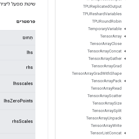
שיטת מפעל ליצירת מחלקה הע
TPUReplicated
Output
TPUReshard
Variables
פרמטרים
TPURound
Robin
Temporary
Variable
Tensor
Array
תְחוּם
Tensor
Array
Close
Tensor
Array
Concat
lhs
Tensor
Array
Gather
Tensor
Array
Grad
rhs
Tensor
Array
Grad
With
Shape
Tensor
Array
Pack
lhsscales
Tensor
Array
Read
Tensor
Array
Scatter
lhsZeroPoints
Tensor
Array
Size
Tensor
Array
Split
Tensor
Array
Unpack
rhsScales
Tensor
Array
Write
Tensor
List
Concat