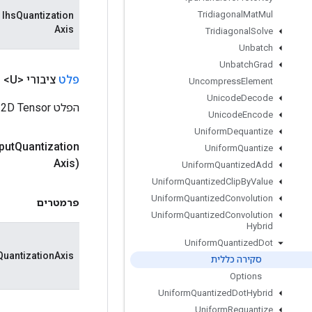
Tridiagonal
Mat
Mul
lhsQuantization
Axis
Tridiagonal
Solve
Unbatch
Unbatch
Grad
פלט
ציבורי <U>
פ
Uncompress
Element
Unicode
Decode
הפלט 2D Tensor של Tout, שצורתו היא (lhs.dim_size(0), rhs.dim_size(1)).
Unicode
Encode
Uniform
Dequantize
put
Quantization
Uniform
Quantize
Axis)
Uniform
Quantized
Add
Uniform
Quantized
Clip
By
Value
Uniform
Quantized
Convolution
פרמטרים
Uniform
Quantized
Convolution
Hybrid
Uniform
Quantized
Dot
QuantizationAxis
סקירה כללית
Options
Uniform
Quantized
Dot
Hybrid
Uniform
Requantize