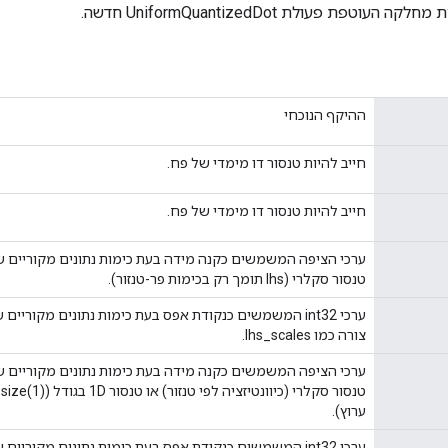
וטפת פעולת UniformQuantizedDot חדשה.
ההיקף הנוכחי
חייב להיות טנסור דו מימדי של פח.
חייב להיות טנסור דו מימדי של פח.
טנסור סקלרי (lhs תומך רק בכימות פר-טנזור).
צורה כמו lhs_scales.
ערוץ).