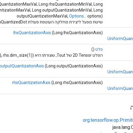
QuantizationMaxVal, Long rhsQuantizationMinVal, Long
ntizationMaxVal, Long outputQuantizationMinVal, Long
outputQuantizationMaxVal,
Options...
options)
שיטת מפעל ליצירת מחלקה העוטפת פעולת UniformQuantizedDot חדשה.
lhsQuantizationAxis
(Long lhsQuantizationAxis)
UniformQuant
פלט
()
הפלט 2D Tensor של Tout, שצורתו היא (lhs.dim_size(0), rhs.dim_size(1)).
outputQuantizationAxis
(Long outputQuantizationAxis)
UniformQuant
rhsQuantizationAxis
(Long rhsQuantizationAxis)
UniformQuant
org.tensorflow.op.Primi