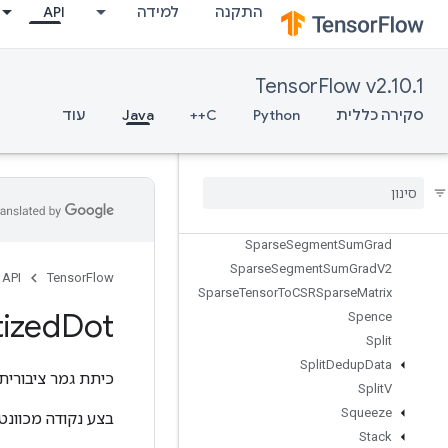
SparseMatrixNNZ
התקנה
למידה
API
SparseMatrixOrderingAMD
SparseMatrixSoftmax
SparseMatrixSoftmaxGrad
TensorFlow v2.10.1
SparseMatrixSparseCholesky
סקירה כללית
Python
C++
Java
עוד
SparseMatrixSparseMatMul
Sparse
Matrix
Transpose
Sparse
Matrix
Zeros
Sparse
Segment
Mean
Grad
V2
Sparse
Segment
Sqrt
NGrad
V2
Sparse
Segment
Sum
Grad
Sparse
Segment
Sum
Grad
V2
API
TensorFlow
Sparse
Tensor
To
CSRSparse
Matrix
ized
Dot
Spence
Split
Split
Dedup
Data
כיתת גמר ציבורית
Split
V
Squeeze
בצע נקודה מכוונטית של Tensor `lhs` ו-Tensor `rhs` מכוונטית כ
Stack