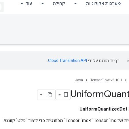
מערכות אקולוגיות
קהילה
עוד
דף זה תורגם על ידי
Cloud Translation API
.
Java
TensorFlow v2.10.1
Uniform
Quant
UniformQuantizedDot
די ליצור `פלט` קוונטי.