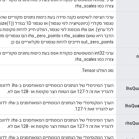
צורה כמו rhs_scales.
ערכי הציפה לשימוש כקנה מידה בעת כימות נתונים מקוריים שהפל
לכל ערוץ). אם rhs מכומת לפי טנסור, הפלט חייב להיות מ
הדבר היא שאם rhs_scales ו-ints
out_zero_points חייבים להיות טנסורים סקלאריים גם כן.
ערכי int32 המשמשים כנקודת אפס בעת כימות נתונים מקוריי
o
צורה כמו rhs_scales.
סוג הפלט Tensor.
lhsQu
להגדיר את זה ל-127 אם הטווח הצר מקומת או -128 אם לא.
lhsQua
יש להגדיר זאת ל-127.
rhsQua
להגדיר את זה ל-127 אם הטווח הצר מקומת או -128 אם לא.