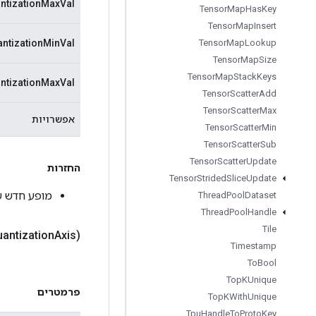
ntizationMaxVal
Tensor
Map
Has
Key
Tensor
Map
Insert
antizationMinVal
Tensor
Map
Lookup
Tensor
Map
Size
Tensor
Map
Stack
Keys
ntizationMaxVal
Tensor
Scatter
Add
Tensor
Scatter
Max
אפשרויות
Tensor
Scatter
Min
Tensor
Scatter
Sub
Tensor
Scatter
Update
החזרות
Tensor
Strided
Slice
Update
מופע חדש של mQuantizedDot
Thread
Pool
Dataset
Thread
Pool
Handle
Tile
antization
Axis)
Timestamp
To
Bool
Top
KUnique
פרמטרים
Top
KWith
Unique
Tpu
Handle
To
Proto
Key