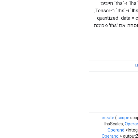
בהינתן `lhs` ו-`rhs` קוונטי, מבצע נקודה קוונטית על `lhs` ו-`rhs` כדי ליצור `פלט` כמותי. `lhs` ו-`rhs` חייבים
להיות 2D Tensors וה-lhs.dim_size(1) חייב להתאים לrhs.dim_size(0). יש לכמת את `lhs` ו-`rhs` ב-Tensor,
quantized_data = clip(original_,
quantization_min_val, quantization_max_val). גם `פלט` מקומת, תוך שימוש באותה נוסחה. אם 'rhs' מכומת
U
create
(
scope
sco
lhsScales,
Opera
Operand
<Integ
Operand
> outputZ