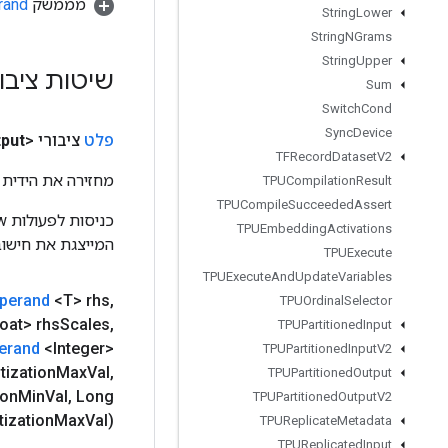
מממשק
rand
String
Lower
String
NGrams
String
Upper
שיטות ציבו
Sum
Switch
Cond
Sync
Device
פלט
ציבורי <U>
put
TFRecord
Dataset
V2
מחזירה את הידית 
TPUCompilation
Result
TPUCompile
Succeeded
Assert
TPUEmbedding
Activations
המייצגת את חישוב
TPUExecute
TPUExecute
And
Update
Variables
perand
<T> rhs
,
TPUOrdinal
Selector
oat> rhs
Scales
,
TPUPartitioned
Input
erand
<Integer>
TPUPartitioned
Input
V2
tization
Max
Val
,
TPUPartitioned
Output
ion
Min
Val
,
Long
TPUPartitioned
Output
V2
ization
Max
Val)
TPUReplicate
Metadata
TPUReplicated
Input