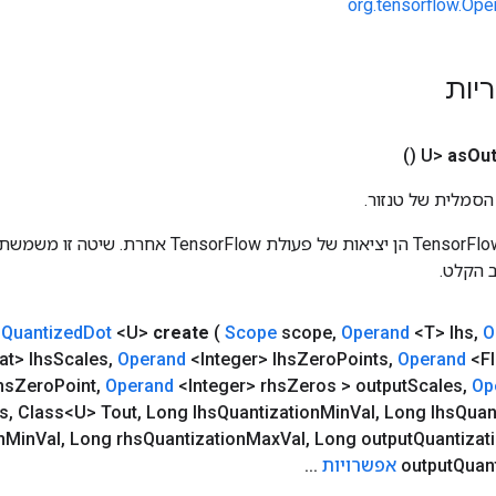
org.tensorflow.Ope
ריות
()
as
Out
הסמלית של טנזור.
כניסות לפעולות TensorFlow הן יציאות של פעולת rFlow
 הקלט.
m
Quantized
Dot
<U>
create
(
Scope
scope
,
Operand
<T> lhs
,
O
at> lhs
Scales
,
Operand
<Integer> lhs
Zero
Points
,
Operand
<Fl
hs
Zero
Point
,
Operand
<Integer> rhs
Zeros > output
Scales
,
Op
ts
,
Class<U> Tout
,
Long lhs
Quantization
Min
Val
,
Long lhs
Quan
n
Min
Val
,
Long rhs
Quantization
Max
Val
,
Long output
Quantizat
Quant
output
אפשרויות
.
.
.