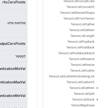
Tensor
List
Concat
Lists
rhsZeroPoints
Tensor
List
Concat
V2
Tensor
List
Element
Shape
Tensor
List
From
Tensor
סולמות פלט
Tensor
List
Gather
Tensor
List
Get
Item
Tensor
List
Length
Tensor
List
Pop
Back
utputZeroPoints
Tensor
List
Push
Back
Tensor
List
Push
Back
Batch
לְסַפְסֵר
Tensor
List
Reserve
Tensor
List
Resize
antizationMinVal
Tensor
List
Scatter
Tensor
List
Scatter
Into
Existing
List
ntizationMaxVal
Tensor
List
Scatter
V2
Tensor
List
Set
Item
Tensor
List
Split
ntizationMinVal
Tensor
List
Stack
Tensor
Map
Erase