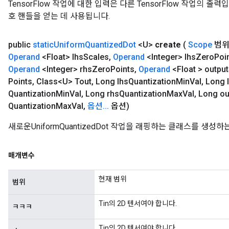
TensorFlow 작업에 대한 입력은 다른 TensorFlow 작업의 
호 핸들을 얻는 데 사용됩니다.
public
static
Uniform
Quantized
Dot
<U>
create
(
Scope
범
Operand
<Float> lhs
Scales
,
Operand
<Integer> lhs
Zero
Poi
Operand
<Integer> rhs
Zero
Points
,
Operand
<Float > output
Points
,
Class<U> Tout
,
Long lhs
Quantization
Min
Val
,
Long 
Quantization
Min
Val
,
Long rhs
Quantization
Max
Val
,
Long ou
Quantization
Max
Val
,
옵션
.
.
.
옵션)
새로운UniformQuantizedDot 작업을 래핑하는 클래스를 생성
매개변수
현재 범위
범위
Tin의 2D 텐서여야 합니다.
ㅋㅋㅋ
Tin의 2D 텐서여야 합니다.