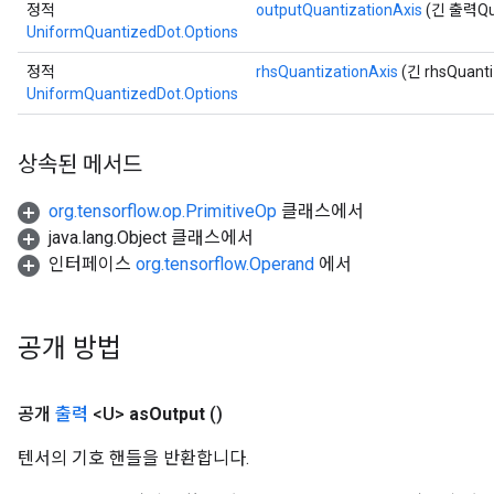
정적
outputQuantizationAxis
(긴 출력Qua
UniformQuantizedDot.Options
정적
rhsQuantizationAxis
(긴 rhsQuanti
UniformQuantizedDot.Options
상속된 메서드
org.tensorflow.op.PrimitiveOp
클래스에서
java.lang.Object 클래스에서
인터페이스
org.tensorflow.Operand
에서
x
공개 방법
공개
출력
<U>
as
Output
()
텐서의 기호 핸들을 반환합니다.