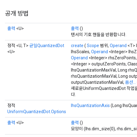
공개 방법
출력
<U>
출력
()
텐서의 기호 핸들을 반환합니다.
정적 <U, T>
균일QuantizedDot
create
(
Scope
범위,
Operand
<T> 
<U>
lhsScales,
Operand
<Integer> lhsZ
Operand
<Integer> rhsZeroPoints
<Integer > outputZeroPoints, Clas
lhsQuantizationMaxVal, Long rhsQ
rhsQuantizationMaxVal, Long out
outputQuantizationMaxVal,
옵션...
새로운UniformQuantizedDot
다.
정적
lhsQuantizationAxis
(Long lhsQuan
UniformQuantizedDot.Options
출력
<U>
출력
()
모양이 (lhs.dim_size(0), rhs.dim