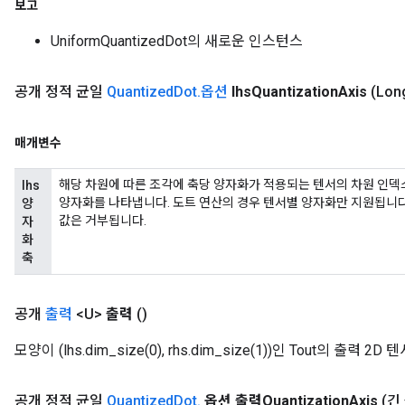
보고
UniformQuantizedDot의 새로운 인스턴스
공개 정적 균일
Quantized
Dot
.
옵션
lhs
Quantization
Axis
(Lon
매개변수
해당 차원에 따른 조각에 축당 양자화가 적용되는 텐서의 차원 인덱스
lhs
양자화를 나타냅니다. 도트 연산의 경우 텐서별 양자화만 지원됩니다.
양
값은 거부됩니다.
자
화
축
공개
출력
<U>
출력
()
모양이 (lhs.dim_size(0), rhs.dim_size(1))인 Tout의 출력 2D
공개 정적 균일
Quantized
Dot
.
옵션 출력Quantization
Axis
(긴