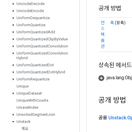
Unicode
Decode
공개 방법
Unicode
Encode
Uniform
Dequantize
언
축
(장축)
Uniform
Quantize
스
Uniform
Quantized
Add
택.
Uniform
Quantized
Clip
By
Value
옵
션
Uniform
Quantized
Convolution
Uniform
Quantized
Convolution
Hybrid
상속된 메서드
Uniform
Quantized
Dot
Uniform
Quantized
Dot
Hybrid
java.lang.
Uniform
Requantize
Unique
Unique
Dataset
공개 방법
Unique
With
Counts
Unravel
Index
Unsorted
Segment
Join
공용
Unstack
.
O
Unstack
개요