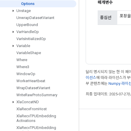
매개변수
Options
Unstage
포장을 
중심선
Unwrap
Dataset
Variant
Upper
Bound
Var
Handle
Op
Var
Is
Initialized
Op
Variable
Variable
Shape
Where
Where3
달리 명시되지 않는 한 이 
Window
Op
이선스
에 따라 라이선스가 
Worker
Heartbeat
부 콘텐츠에는
Numpy 라이
Wrap
Dataset
Variant
최종 업데이트: 2025-07-27(
Write
Raw
Proto
Summary
Xla
Concat
ND
Xla
Recv
From
Host
Xla
Recv
TPUEmbedding
최신 소식 확인하기
Activations
Xla
Recv
TPUEmbedding
블로그