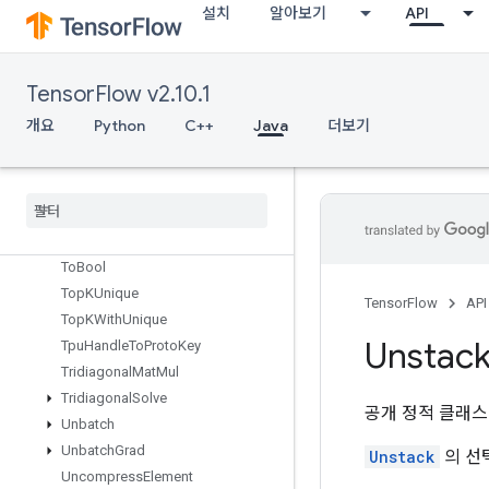
TensorScatterAdd
설치
알아보기
API
TensorScatterMax
TensorScatterMin
TensorScatterSub
TensorFlow v2.10.1
TensorScatterUpdate
개요
Python
C++
Java
더보기
TensorStridedSliceUpdate
Thread
Pool
Dataset
Thread
Pool
Handle
Tile
Timestamp
To
Bool
Top
KUnique
TensorFlow
API
Top
KWith
Unique
Unstac
Tpu
Handle
To
Proto
Key
Tridiagonal
Mat
Mul
Tridiagonal
Solve
공개 정적 클래
Unbatch
Unbatch
Grad
Unstack
의 선
Uncompress
Element