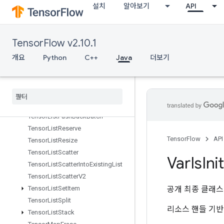
설치
알아보기
API
TensorListConcatLists
TensorListConcatV2
TensorListElementShape
TensorFlow v2.10.1
TensorListFromTensor
TensorListGather
개요
Python
C++
Java
더보기
TensorListGetItem
Tensor
List
Length
Tensor
List
Pop
Back
Tensor
List
Push
Back
Tensor
List
Push
Back
Batch
Tensor
List
Reserve
TensorFlow
API
Tensor
List
Resize
Tensor
List
Scatter
Var
Is
Ini
Tensor
List
Scatter
Into
Existing
List
Tensor
List
Scatter
V2
공개 최종 클래
Tensor
List
Set
Item
Tensor
List
Split
리소스 핸들 기반
Tensor
List
Stack