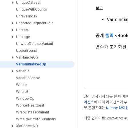
Unique
Dataset
보고
Unique
With
Counts
Unravel
Index
VarIsIni
Unsorted
Segment
Join
Unstack
공개
출력
<Bool
Unstage
Unwrap
Dataset
Variant
변수가 초기화된 
Upper
Bound
Var
Handle
Op
Var
Is
Initialized
Op
Variable
Variable
Shape
Where
Where3
달리 명시되지 않는 한 이 
Window
Op
이선스
에 따라 라이선스가 
Worker
Heartbeat
부 콘텐츠에는
Numpy 라이
Wrap
Dataset
Variant
최종 업데이트: 2025-07-27(
Write
Raw
Proto
Summary
Xla
Concat
ND