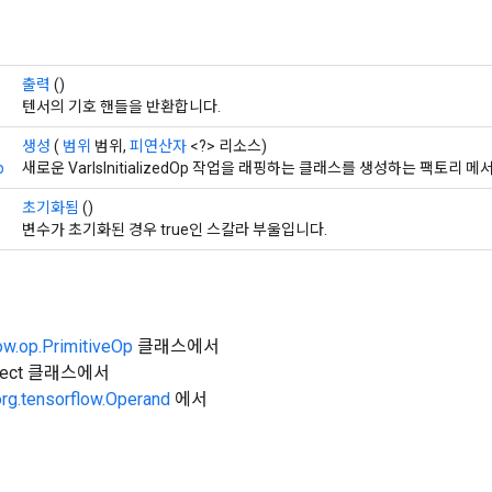
출력
()
텐서의 기호 핸들을 반환합니다.
생성
(
범위
범위,
피연산자
<?> 리소스)
p
새로운 VarIsInitializedOp 작업을 래핑하는 클래스를 생성하는 팩토리 
초기화됨
()
변수가 초기화된 경우 true인 스칼라 부울입니다.
ow.op.PrimitiveOp
클래스에서
Object 클래스에서
org.tensorflow.Operand
에서