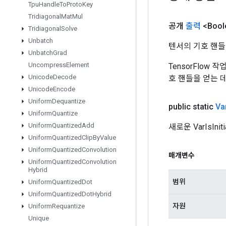
Tpu
Handle
To
Proto
Key
Tridiagonal
Mat
Mul
공개
출력
<Bool
Tridiagonal
Solve
Unbatch
텐서의 기호 핸들
Unbatch
Grad
Uncompress
Element
TensorFlow
Unicode
Decode
호 핸들을 얻는 
Unicode
Encode
Uniform
Dequantize
public static
Va
Uniform
Quantize
Uniform
Quantized
Add
새로운 VarIsI
Uniform
Quantized
Clip
By
Value
Uniform
Quantized
Convolution
매개변수
Uniform
Quantized
Convolution
Hybrid
범위
Uniform
Quantized
Dot
Uniform
Quantized
Dot
Hybrid
자원
Uniform
Requantize
Unique