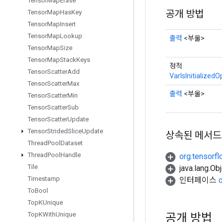
Tensor
Map
Erase
공개 방법
Tensor
Map
Has
Key
Tensor
Map
Insert
Tensor
Map
Lookup
출력
<부울>
Tensor
Map
Size
Tensor
Map
Stack
Keys
정적
Tensor
Scatter
Add
VarIsInitializedO
Tensor
Scatter
Max
출력
<부울>
Tensor
Scatter
Min
Tensor
Scatter
Sub
Tensor
Scatter
Update
Tensor
Strided
Slice
Update
상속된 메서드
Thread
Pool
Dataset
Thread
Pool
Handle
org.tensorfl
Tile
java.lang.
Timestamp
인터페이스
To
Bool
Top
KUnique
공개 방법
Top
KWith
Unique