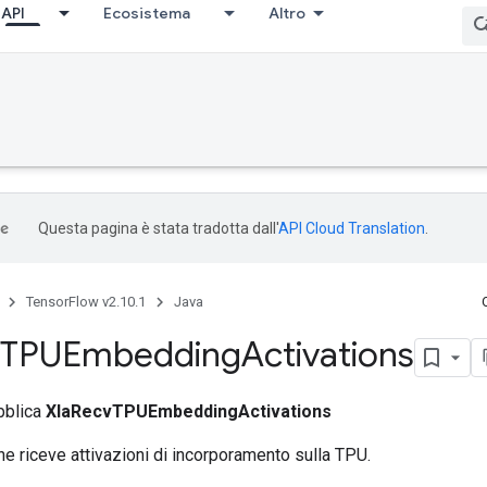
API
Ecosistema
Altro
Questa pagina è stata tradotta dall'
API Cloud Translation
.
TensorFlow v2.10.1
Java
TPUEmbedding
Activations
bblica
XlaRecvTPUEmbeddingActivations
e riceve attivazioni di incorporamento sulla TPU.