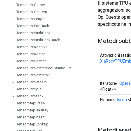
Il sistema TPU e
Tensor
List
Gather
aggregazioni so
Tensor
List
Get
Item
Op. Questa opera
Tensor
List
Length
specificata nel 
Tensor
List
Pop
Back
Tensor
List
Push
Back
Metodi pubbl
Tensor
List
Push
Back
Batch
Tensor
List
Reserve
Tensor
List
Resize
Attivazioni stati
XlaRecvTPUEmb
Tensor
List
Scatter
Tensor
List
Scatter
Into
Existing
List
Tensor
List
Scatter
V2
Tensor
List
Set
Item
Iteratore<
Opera
<Float>>
Tensor
List
Split
Tensor
List
Stack
Elenco<
Uscita
<
Tensor
Map
Erase
Tensor
Map
Has
Key
Tensor
Map
Insert
Tensor
Map
Lookup
Metodi eredi