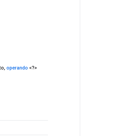
to
,
operando
<?>