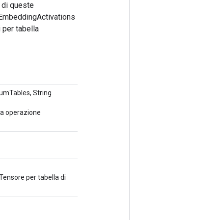
i di queste
UEmbeddingActivations
 per tabella
umTables, String
va operazione
Tensore per tabella di