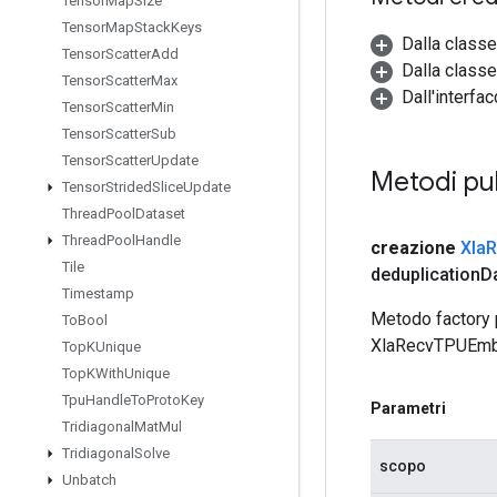
Tensor
Map
Size
Tensor
Map
Stack
Keys
Dalla class
Tensor
Scatter
Add
Dalla classe
Tensor
Scatter
Max
Dall'interfac
Tensor
Scatter
Min
Tensor
Scatter
Sub
Tensor
Scatter
Update
Metodi pu
Tensor
Strided
Slice
Update
Thread
Pool
Dataset
Thread
Pool
Handle
creazione
Xla
R
Tile
deduplication
D
Timestamp
Metodo factory 
To
Bool
XlaRecvTPUEmbe
Top
KUnique
Top
KWith
Unique
Tpu
Handle
To
Proto
Key
Parametri
Tridiagonal
Mat
Mul
Tridiagonal
Solve
scopo
Unbatch