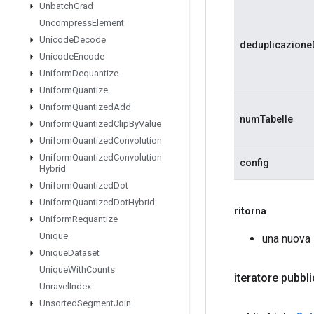
Unbatch
Grad
Uncompress
Element
Unicode
Decode
deduplicazione
Unicode
Encode
Uniform
Dequantize
Uniform
Quantize
Uniform
Quantized
Add
numTabelle
Uniform
Quantized
Clip
By
Value
Uniform
Quantized
Convolution
Uniform
Quantized
Convolution
config
Hybrid
Uniform
Quantized
Dot
Uniform
Quantized
Dot
Hybrid
ritorna
Uniform
Requantize
Unique
una nuova
Unique
Dataset
Unique
With
Counts
iteratore pubbl
Unravel
Index
Unsorted
Segment
Join