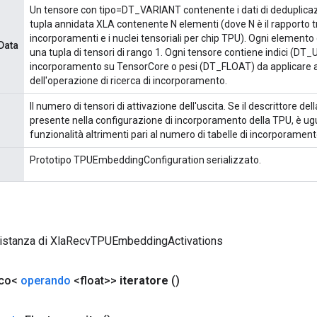
Un tensore con tipo=DT_VARIANT contenente i dati di deduplicazi
tupla annidata XLA contenente N elementi (dove N è il rapporto tr
incorporamenti e i nuclei tensoriali per chip TPU). Ogni elemento 
Data
una tupla di tensori di rango 1. Ogni tensore contiene indici (DT_U
incorporamento su TensorCore o pesi (DT_FLOAT) da applicare a
dell'operazione di ricerca di incorporamento.
Il numero di tensori di attivazione dell'uscita. Se il descrittore del
presente nella configurazione di incorporamento della TPU, è ug
funzionalità altrimenti pari al numero di tabelle di incorporament
Prototipo TPUEmbeddingConfiguration serializzato.
 istanza di XlaRecvTPUEmbeddingActivations
ico<
operando
<float>>
iteratore
()