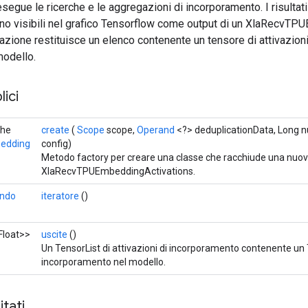
segue le ricerche e le aggregazioni di incorporamento. I risultat
no visibili nel grafico Tensorflow come output di un XlaRecvTP
zione restituisce un elenco contenente un tensore di attivazioni
modello.
ici
che
create
(
Scope
scope,
Operand
<?> deduplicationData, Long n
edding
config)
Metodo factory per creare una classe che racchiude una nuo
XlaRecvTPUEmbeddingActivations.
ndo
iteratore
()
Float>>
uscite
()
Un TensorList di attivazioni di incorporamento contenente un 
incorporamento nel modello.
tati