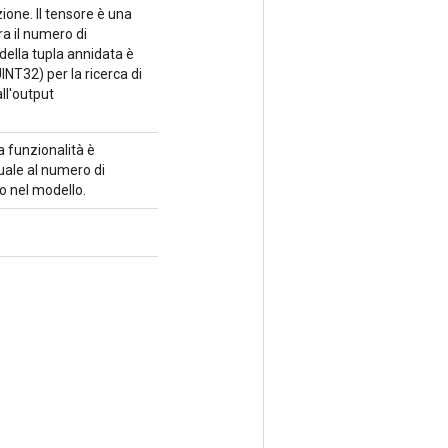
one. Il tensore è una
a il numero di
della tupla annidata è
INT32) per la ricerca di
ll'output
la funzionalità è
uale al numero di
o nel modello.