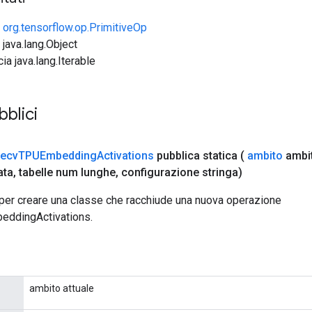
e
org.tensorflow.op.PrimitiveOp
 java.lang.Object
cia java.lang.Iterable
bblici
ecv
TPUEmbedding
Activations
pubblica statica
(
ambito
ambi
ata
,
tabelle num lunghe
,
configurazione stringa)
per creare una classe che racchiude una nuova operazione
ddingActivations.
ambito attuale