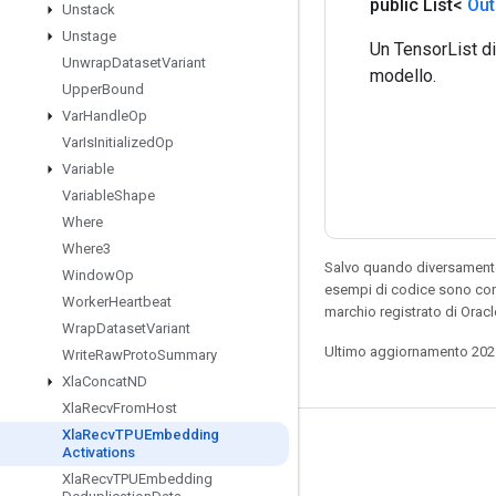
public List<
Out
Unstack
Unstage
Un TensorList di
Unwrap
Dataset
Variant
modello.
Upper
Bound
Var
Handle
Op
Var
Is
Initialized
Op
Variable
Variable
Shape
Where
Where3
Salvo quando diversamente 
Window
Op
esempi di codice sono con
Worker
Heartbeat
marchio registrato di Orac
Wrap
Dataset
Variant
Ultimo aggiornamento 202
Write
Raw
Proto
Summary
Xla
Concat
ND
Xla
Recv
From
Host
Xla
Recv
TPUEmbedding
Resta connesso
Activations
Xla
Recv
TPUEmbedding
Blog