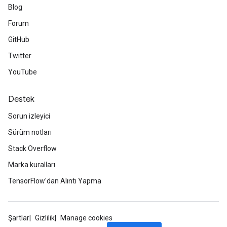
Blog
Flush
Forum
GitHub
eHandleOp
Twitter
YouTube
ureSplit
Destek
Sorun izleyici
Sürüm notları
Stack Overflow
Marka kuralları
TensorFlow'dan Alıntı Yapma
Şartlar
Gizlilik
Manage cookies