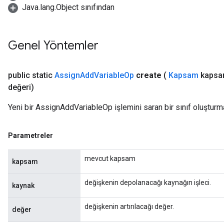
Java.lang.Object sınıfından
Genel Yöntemler
public static
Assign
Add
Variable
Op
create
(
Kapsam
kapsa
değeri)
Yeni bir AssignAddVariableOp işlemini saran bir sınıf oluşturm
Parametreler
mevcut kapsam
kapsam
değişkenin depolanacağı kaynağın işleci.
kaynak
t
değişkenin artırılacağı değer.
değer