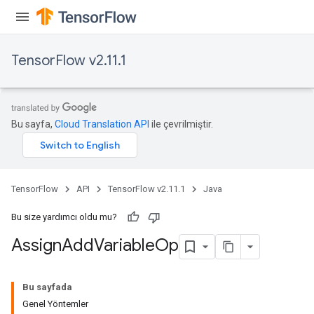
TensorFlow v2.11.1
rs
Bu sayfa,
Cloud Translation API
ile çevrilmiştir.
TensorFlow
API
TensorFlow v2.11.1
Java
Bu size yardımcı oldu mu?
Assign
Add
Variable
Op
Bu sayfada
Genel Yöntemler