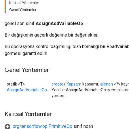
Kalıtsal Yöntemler
Genel Yöntemler
genel son sınıf
AssignAddVariableOp
Bir değişkenin geçerli değerine bir değer ekler.
Bu operasyona kontrol bağımlılığı olan herhangi bir ReadVariab
görmesi garanti edilir.
Genel Yöntemler
statik <T>
create
(
Kapsam
kapsamı,
İşlenen
<?> kayn
AssignAddVariableOp
Yeni bir AssignAddVariableOp işlemini saran
yöntemi.
Kalıtsal Yöntemler
org.tensorflow.op.PrimitiveOp
sınıfından