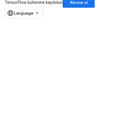
Abone ol
TensorFlow bültenine kaydolun