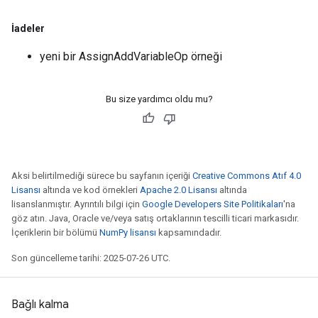
İadeler
yeni bir AssignAddVariableOp örneği
source
Bu size yardımcı oldu mu?
leOp
Aksi belirtilmediği sürece bu sayfanın içeriği
Creative Commons Atıf 4.0
Lisansı
altında ve kod örnekleri
Apache 2.0 Lisansı
altında
lisanslanmıştır. Ayrıntılı bilgi için
Google Developers Site Politikaları
'na
göz atın. Java, Oracle ve/veya satış ortaklarının tescilli ticari markasıdır.
İçeriklerin bir bölümü
NumPy lisansı
kapsamındadır.
Son güncelleme tarihi: 2025-07-26 UTC.
Bağlı kalma