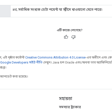
int; সর্বাধিক সংখ্যক ডেটা পয়েন্ট যা স্ট্রীমে খাওয়ানো যেতে পারে৷
এটি কাজে লেগেছে?
 এই পৃষ্ঠার কন্টেন্ট
Creative Commons Attribution 4.0 License
-এর অধীনে এবং কো
,
Google Developers সাইট নীতি
দেখুন। Java হল Oracle এবং/অথবা তার অ্যাফিলিয়েট সংস্
াপ্ত।
র আপডেট করা হয়েছে।
সহায়তা
সমস্যার ট্র্যাকার