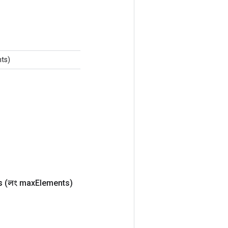
nts)
s
(লং max
Elements)