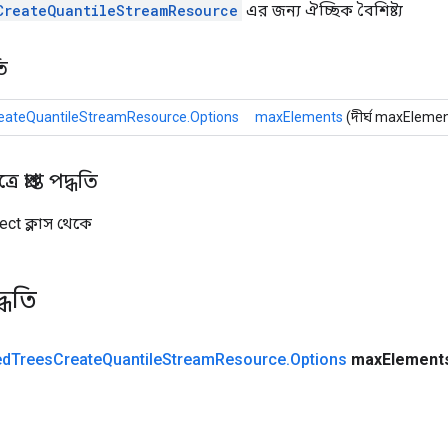
CreateQuantileStreamResource
এর জন্য ঐচ্ছিক বৈশিষ্ট্য
ি
eateQuantileStreamResource.Options
maxElements
(দীর্ঘ maxEleme
 প্রাপ্ত পদ্ধতি
ect ক্লাস থেকে
্ধতি
ed
Trees
Create
Quantile
Stream
Resource
.
Options
max
Element