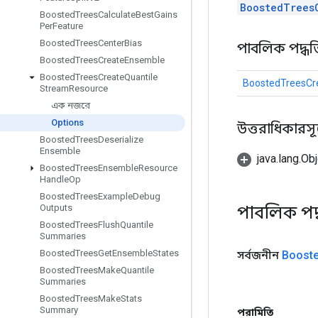
BoostedTrees
Boosted
Trees
Calculate
Best
Gains
Per
Feature
Boosted
Trees
Center
Bias
পাবলিক পদ্ধত
Boosted
Trees
Create
Ensemble
Boosted
Trees
Create
Quantile
BoostedTreesCr
Stream
Resource
এক নজরে
Options
উত্তরাধিকারসূত্রে
Boosted
Trees
Deserialize
Ensemble
java.lang.Obj
Boosted
Trees
Ensemble
Resource
Handle
Op
Boosted
Trees
Example
Debug
পাবলিক পদ
Outputs
Boosted
Trees
Flush
Quantile
Summaries
Boosted
Trees
Get
Ensemble
States
সর্বজনীন
Boost
Boosted
Trees
Make
Quantile
Summaries
Boosted
Trees
Make
Stats
Summary
পরামিতি