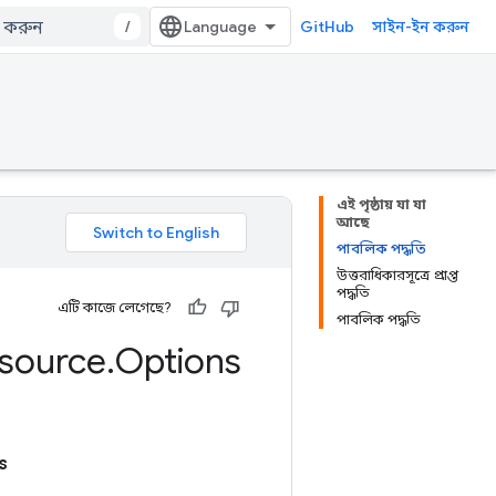
/
GitHub
সাইন-ইন করুন
এই পৃষ্ঠায় যা যা
আছে
পাবলিক পদ্ধতি
উত্তরাধিকারসূত্রে প্রাপ্ত
পদ্ধতি
এটি কাজে লেগেছে?
পাবলিক পদ্ধতি
source
.
Options
s