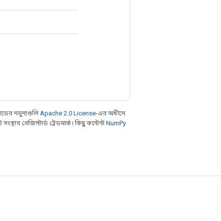
ডের নমুনাগুলি
Apache 2.0 License
-এর অধীনে
থার রেজিস্টার্ড ট্রেডমার্ক। কিছু কন্টেন্ট
NumPy