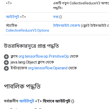
<T>
একটি নতুন CollectiveReduceV3 অপার
পদ্ধতি।
আউটপুট
<T>
তথ্য
()
স্ট্যাটিক
টাইমআউট সেকেন্ড
(ফ্লোট টাইমআউট সে
CollectiveReduceV3.Options
উত্তরাধিকারসূত্রে প্রাপ্ত পদ্ধতি
ক্লাস
org.tensorflow.op.PrimitiveOp
থেকে
java.lang.Object ক্লাস থেকে
ইন্টারফেস
org.tensorflow.Operand
থেকে
পাবলিক পদ্ধতি
সর্বজনীন
আউটপুট
<T>
হিসাবে আউটপুট
()