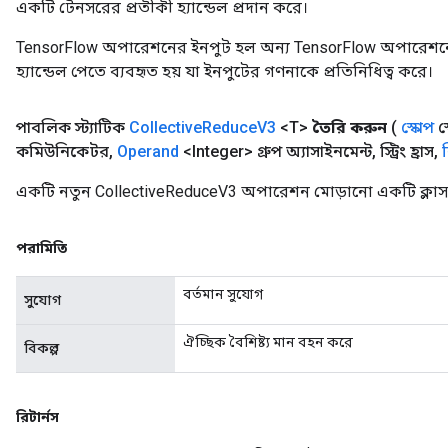
একটি টেনসরের প্রতীকী হ্যান্ডেল প্রদান করে।
TensorFlow অপারেশনের ইনপুট হল অন্য TensorFlow অপারেশনে
হ্যান্ডেল পেতে ব্যবহৃত হয় যা ইনপুটের গণনাকে প্রতিনিধিত্ব করে।
পাবলিক স্ট্যাটিক
Collective
Reduce
V3
<T>
তৈরি করুন
(
স্কোপ
স
কমিউনিকেটর
,
Operand
<Integer> গ্রুপ অ্যাসাইনমেন্ট
,
স্ট্রিং হ্রাস
,
একটি নতুন CollectiveReduceV3 অপারেশন মোড়ানো একটি ক্লাস
পরামিতি
বর্তমান সুযোগ
সুযোগ
ঐচ্ছিক বৈশিষ্ট্য মান বহন করে
বিকল্প
রিটার্নস