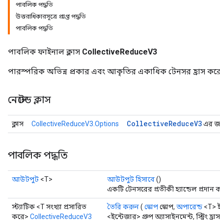
পাবলিক পদ্ধতি
উত্তরাধিকারসূত্রে প্রাপ্ত পদ্ধতি
পাবলিক পদ্ধতি
পাবলিক ফাইনাল ক্লাস
CollectiveReduceV3
পারস্পরিক অভিন্ন প্রকার এবং আকৃতির একাধিক টেনসর হ্রাস কর
নেস্টেড ক্লাস
Collective
Reduce
V3
ক্লাস
CollectiveReduceV3.Options
এর জন্
পাবলিক পদ্ধতি
আউটপুট
<T>
আউটপুট হিসাবে
()
একটি টেনসরের প্রতীকী হ্যান্ডেল প্রদান 
স্ট্যাটিক <T সংখ্যা প্রসারিত
তৈরি করুন
(
স্কোপ
স্কোপ,
অপারেন্ড
<T> 
করে>
CollectiveReduceV3
<ইন্টেজার> গ্রুপ অ্যাসাইনমেন্ট, স্ট্রিং হ্রা