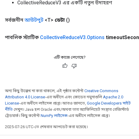
CollectiveReduceV3 এর একটি নতুন উদাহরণ
সর্বজনীন
আউটপুট
<T>
ডেটা
()
পাবলিক স্ট্যাটিক
Collective
Reduce
V3
.
Options
timeout
Secon
এটি কাজে লেগেছে?
অন্য কিছু উল্লেখ না করা থাকলে, এই পৃষ্ঠার কন্টেন্ট
Creative Commons
Attribution 4.0 License
-এর অধীনে এবং কোডের নমুনাগুলি
Apache 2.0
License
-এর অধীনে লাইসেন্স প্রাপ্ত। আরও জানতে,
Google Developers সাইট
নীতি
দেখুন। Java হল Oracle এবং/অথবা তার অ্যাফিলিয়েট সংস্থার রেজিস্টার্ড
ট্রেডমার্ক। কিছু কন্টেন্ট
NumPy লাইসেন্স
-এর অধীনে লাইসেন্স প্রাপ্ত।
ryTensorBatch
2025-07-26 UTC-তে শেষবার আপডেট করা হয়েছে।
dTensorBatch